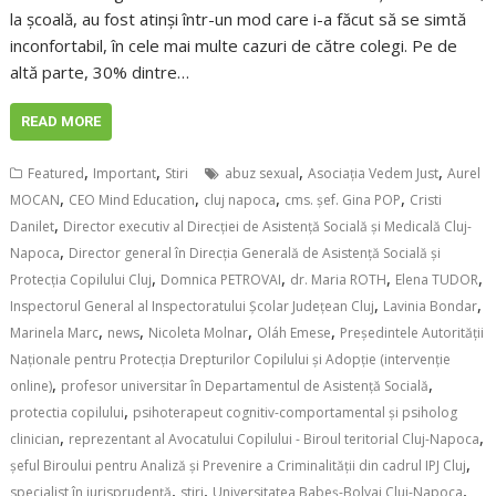
la școală, au fost atinși într-un mod care i-a făcut să se simtă
inconfortabil, în cele mai multe cazuri de către colegi. Pe de
altă parte, 30% dintre…
READ MORE
,
,
,
,
Featured
Important
Stiri
abuz sexual
Asociaţia Vedem Just
Aurel
,
,
,
,
MOCAN
CEO Mind Education
cluj napoca
cms. șef. Gina POP
Cristi
,
Danilet
Director executiv al Direcţiei de Asistenţă Socială şi Medicală Cluj-
,
Napoca
Director general în Direcţia Generală de Asistenţă Socială şi
,
,
,
,
Protecţia Copilului Cluj
Domnica PETROVAI
dr. Maria ROTH
Elena TUDOR
,
,
Inspectorul General al Inspectoratului Şcolar Judeţean Cluj
Lavinia Bondar
,
,
,
,
Marinela Marc
news
Nicoleta Molnar
Oláh Emese
Preşedintele Autorităţii
Naţionale pentru Protecţia Drepturilor Copilului şi Adopţie (intervenţie
,
,
online)
profesor universitar în Departamentul de Asistență Socială
,
protectia copilului
psihoterapeut cognitiv-comportamental și psiholog
,
,
clinician
reprezentant al Avocatului Copilului - Biroul teritorial Cluj-Napoca
,
şeful Biroului pentru Analiză şi Prevenire a Criminalităţii din cadrul IPJ Cluj
,
,
,
specialist în jurisprudenţă
stiri
Universitatea Babeș-Bolyai Cluj-Napoca