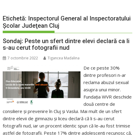
Etichetă:
Inspectorul General al Inspectoratului
Şcolar Judeţean Cluj
Sondaj: Peste un sfert dintre elevi declară ca li
s-au cerut fotografii nud
7 octombrie 2022
Tigancea Madalina
De ce peste 30%
dintre profesori n-ar
reclama abuzul sexual
asupra unui minor.
Fundația WVR deschide
două centre de
consiliere şi prevenire în Cluj şi Vaslui. Mai mult de un sfert
dintre elevii de gimnaziu şi liceu declară că li s-au cerut
fotografii nud, iar un procent identic spun că le-au fost trimise
astfel de fotografii. Peste 17% dintre adolescenţi recunosc că,