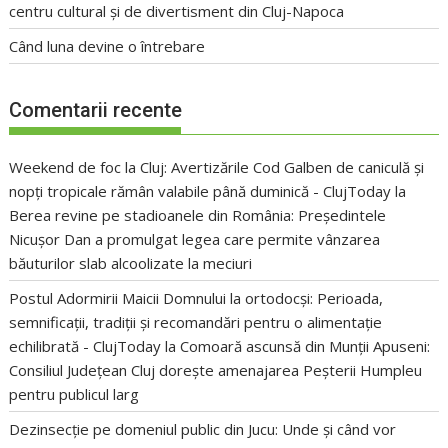
centru cultural și de divertisment din Cluj-Napoca
Când luna devine o întrebare
Comentarii recente
Weekend de foc la Cluj: Avertizările Cod Galben de caniculă și
nopți tropicale rămân valabile până duminică - ClujToday
la
Berea revine pe stadioanele din România: Președintele
Nicușor Dan a promulgat legea care permite vânzarea
băuturilor slab alcoolizate la meciuri
Postul Adormirii Maicii Domnului la ortodocși: Perioada,
semnificații, tradiții și recomandări pentru o alimentație
echilibrată - ClujToday
la
Comoară ascunsă din Munții Apuseni:
Consiliul Județean Cluj dorește amenajarea Peșterii Humpleu
pentru publicul larg
Dezinsecție pe domeniul public din Jucu: Unde și când vor