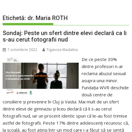
Etichetă:
dr. Maria ROTH
Sondaj: Peste un sfert dintre elevi declară ca li
s-au cerut fotografii nud
7 octombrie 2022
Tigancea Madalina
De ce peste 30%
dintre profesori n-ar
reclama abuzul sexual
asupra unui minor.
Fundația WVR deschide
două centre de
consiliere şi prevenire în Cluj şi Vaslui. Mai mult de un sfert
dintre elevii de gimnaziu şi liceu declară că li s-au cerut
fotografii nud, iar un procent identic spun că le-au fost trimise
astfel de fotografii. Peste 17% dintre adolescenţi recunosc că,
la școală, au fost atinși într-un mod care i-a făcut să se simtă