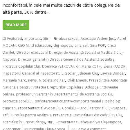
inconfortabil, în cele mai multe cazuri de către colegi. Pe de
altă parte, 30% dintre…
READ MORE
,
,
,
,
Featured
Important
Stiri
abuz sexual
Asociaţia Vedem Just
Aurel
,
,
,
,
MOCAN
CEO Mind Education
cluj napoca
cms. șef. Gina POP
Cristi
,
Danilet
Director executiv al Direcţiei de Asistenţă Socială şi Medicală Cluj-
,
Napoca
Director general în Direcţia Generală de Asistenţă Socială şi
,
,
,
,
Protecţia Copilului Cluj
Domnica PETROVAI
dr. Maria ROTH
Elena TUDOR
,
,
Inspectorul General al Inspectoratului Şcolar Judeţean Cluj
Lavinia Bondar
,
,
,
,
Marinela Marc
news
Nicoleta Molnar
Oláh Emese
Preşedintele Autorităţii
Naţionale pentru Protecţia Drepturilor Copilului şi Adopţie (intervenţie
,
,
online)
profesor universitar în Departamentul de Asistență Socială
,
protectia copilului
psihoterapeut cognitiv-comportamental și psiholog
,
,
clinician
reprezentant al Avocatului Copilului - Biroul teritorial Cluj-Napoca
,
şeful Biroului pentru Analiză şi Prevenire a Criminalităţii din cadrul IPJ Cluj
,
,
,
specialist în jurisprudenţă
stiri
Universitatea Babeș-Bolyai Cluj-Napoca
Viceprimarul Municipiului Cluj-Napoca
Leave a comment