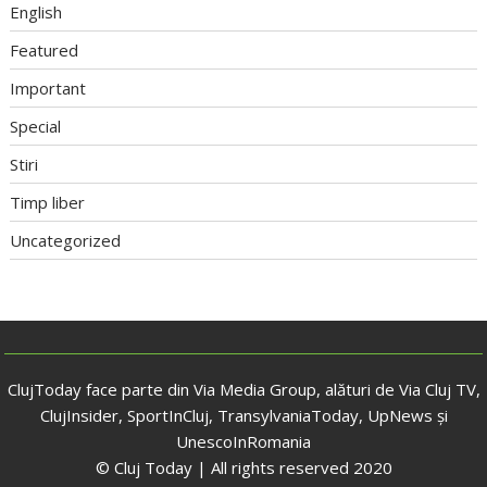
English
Featured
Important
Special
Stiri
Timp liber
Uncategorized
ClujToday face parte din Via Media Group, alături de Via Cluj TV,
ClujInsider, SportInCluj, TransylvaniaToday, UpNews și
UnescoInRomania
© Cluj Today | All rights reserved 2020