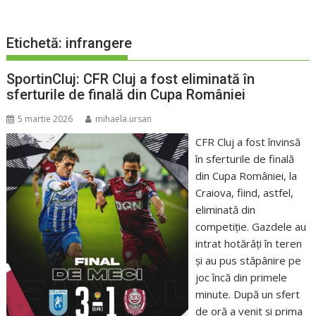
Etichetă:
infrangere
SportinCluj: CFR Cluj a fost eliminată în
sferturile de finală din Cupa României
5 martie 2026
mihaela.ursan
CFR Cluj a fost învinsă
în sferturile de finală
din Cupa României, la
Craiova, fiind, astfel,
eliminată din
competiție. Gazdele au
intrat hotărâți în teren
și au pus stăpânire pe
joc încă din primele
minute. După un sfert
de oră a venit și prima