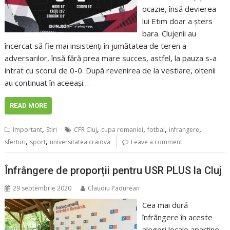
ocazie, însă devierea
lui Etim doar a șters
bara. Clujenii au
încercat să fie mai insistenți în jumătatea de teren a
adversarilor, însă fără prea mare succes, astfel, la pauza s-a
intrat cu scorul de 0-0. După revenirea de la vestiare, oltenii
au continuat în aceeași…
READ MORE
,
,
,
,
,
Important
Stiri
CFR Cluj
cupa romaniei
fotbal
infrangere
,
,
sferturi
sport
universitatea craiova
Leave a comment
Înfrângere de proporții pentru USR PLUS la Cluj
29 septembrie 2020
Claudiu Padurean
Cea mai dură
înfrângere în aceste
alegeri locale aparține