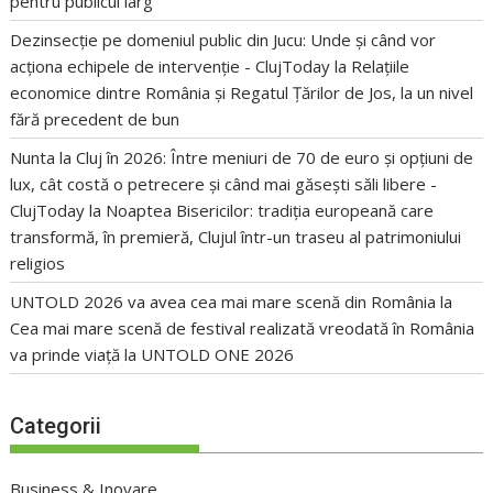
pentru publicul larg
Dezinsecție pe domeniul public din Jucu: Unde și când vor
acționa echipele de intervenție - ClujToday
la
Relațiile
economice dintre România și Regatul Țărilor de Jos, la un nivel
fără precedent de bun
Nunta la Cluj în 2026: Între meniuri de 70 de euro și opțiuni de
lux, cât costă o petrecere și când mai găsești săli libere -
ClujToday
la
Noaptea Bisericilor: tradiția europeană care
transformă, în premieră, Clujul într-un traseu al patrimoniului
religios
UNTOLD 2026 va avea cea mai mare scenă din România
la
Cea mai mare scenă de festival realizată vreodată în România
va prinde viață la UNTOLD ONE 2026
Categorii
Business & Inovare