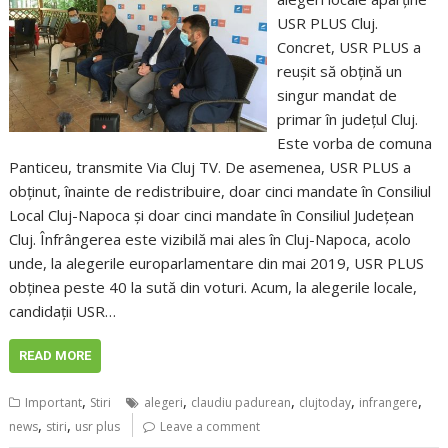
USR PLUS Cluj.
Concret, USR PLUS a
reușit să obțină un
singur mandat de
primar în județul Cluj.
Este vorba de comuna
Panticeu, transmite Via Cluj TV. De asemenea, USR PLUS a
obținut, înainte de redistribuire, doar cinci mandate în Consiliul
Local Cluj-Napoca și doar cinci mandate în Consiliul Județean
Cluj. Înfrângerea este vizibilă mai ales în Cluj-Napoca, acolo
unde, la alegerile europarlamentare din mai 2019, USR PLUS
obținea peste 40 la sută din voturi. Acum, la alegerile locale,
candidații USR…
READ MORE
,
,
,
,
,
Important
Stiri
alegeri
claudiu padurean
clujtoday
infrangere
,
,
news
stiri
usr plus
Leave a comment