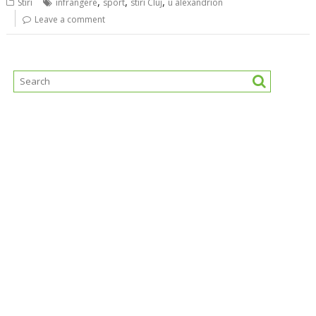
,
,
,
Stiri
infrangere
sport
stiri Cluj
u alexandrion
Leave a comment