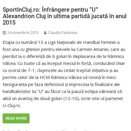
SportInCluj.ro: Înfrângere pentru “U”
Alexandrion Cluj în ultima partidă jucată în anul
2015
24 noiembrie 2015
Claudiu Padurean
Etapa cu numărul 13 a Ligii Naționale de Handbal Feminin a
fost una cu ghinion pentru elevele lui Carmen Amariei, care au
pierdut la o diferență de 6 goluri în deplasarea de la Râmnicu
Vâlcea. Cu toate că au început meciul în forță, conducând chiar
cu scorul de 7-1, clujencele au cedat treptat inițiativa și au
permis celor de la HCM Râmnicu Vâlcea să revină în meci.
Nesiguranța pe faza defensivă și imprecizia la finalizare ale
handbalistelor lui “U” au făcut ca la pauză echipa vâlceană să
aibă un avantaj de două goluri (12-10), scrie site-ul partener
U-Cluj.ro.
READ MORE