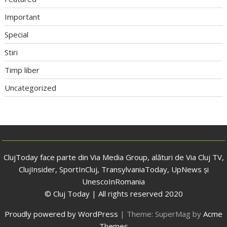
Important
Special
Stiri
Timp liber
Uncategorized
ClujToday face parte din Via Media Group, alături de Via Cluj TV,
ClujInsider, SportInCluj, TransylvaniaToday, UpNews și
UnescoInRomania
© Cluj Today | All rights reserved 2020
Proudly powered by WordPress
|
Theme: SuperMag by
Acme
Themes