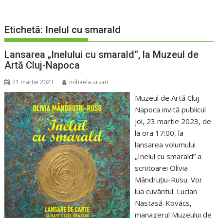
Etichetă:
Inelul cu smarald
Lansarea „Inelului cu smarald”, la Muzeul de
Artă Cluj-Napoca
21 martie 2023
mihaela.ursan
Muzeul de Artă Cluj-
Napoca invită publicul
joi, 23 martie 2023, de
la ora 17:00, la
lansarea volumului
„Inelul cu smarald” a
scriitoarei Olivia
Mândruțiu-Rusu. Vor
lua cuvântul: Lucian
Nastasă-Kovács,
managerul Muzeului de