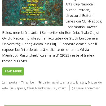
Artă Cluj-Napoca;
Mircea Petean,
directorul Editurii
Limes din Cluj-Napoca;
Constantina Raveca
Buleu, membră a Uniunii Scriitorilor din România, filiala Cluj și
Ovidiu Pecican, profesor la Facultatea de Studii Europene a
Universității Babeș-Bolyai din Cluj. Cu această ocazie, vor fi
expuse lucrările de pictură realizate de doamna Olivia
Mândruțiu-Rusu. „Inelul cu smarald” (2023) este al treilea
roman al Oliviei…
READ MORE
,
,
,
,
Important
Timp liber
carte
Inelul cu smarald
lansare
Muzeul de
,
,
Artă Cluj-Napoca
Olivia Mândruțiu-Rusu
volum
Leave a comment