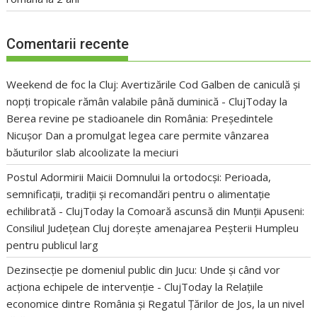
Comentarii recente
Weekend de foc la Cluj: Avertizările Cod Galben de caniculă și
nopți tropicale rămân valabile până duminică - ClujToday
la
Berea revine pe stadioanele din România: Președintele
Nicușor Dan a promulgat legea care permite vânzarea
băuturilor slab alcoolizate la meciuri
Postul Adormirii Maicii Domnului la ortodocși: Perioada,
semnificații, tradiții și recomandări pentru o alimentație
echilibrată - ClujToday
la
Comoară ascunsă din Munții Apuseni:
Consiliul Județean Cluj dorește amenajarea Peșterii Humpleu
pentru publicul larg
Dezinsecție pe domeniul public din Jucu: Unde și când vor
acționa echipele de intervenție - ClujToday
la
Relațiile
economice dintre România și Regatul Țărilor de Jos, la un nivel