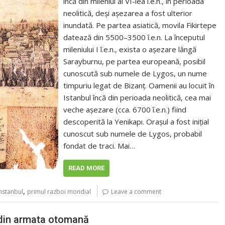
încă din mileniul al VI-lea î.e.n., în perioada
neolitică, deși așezarea a fost ulterior
inundată. Pe partea asiatică, movila Fikirtepe
datează din 5500–3500 î.e.n. La începutul
mileniului I î.e.n., exista o așezare lângă
Sarayburnu, pe partea europeană, posibil
cunoscută sub numele de Lygos, un nume
timpuriu legat de Bizanț. Oamenii au locuit în
Istanbul încă din perioada neolitică, cea mai
veche așezare (cca. 6700 î.e.n.) fiind
descoperită la Yenikapı. Orașul a fost inițial
cunoscut sub numele de Lygos, probabil
fondat de traci. Mai…
READ MORE
,
nstanbul
primul razboi mondial
Leave a comment
r din armata otomană