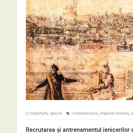
,
,
,
Important
Special
Constantinopol
Imperiul Otoman
i
Recrutarea și antrenamentul ienicerilo