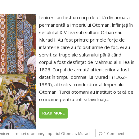
Ienicerii au fost un corp de elită din armata
permanentă a Imperiului Otoman, înființați în
secolul al XIV-lea sub sultanii Orhan sau
Murad I. Au fost printre primele forțe de
infanterie care au folosit arme de foc, ei au
servit ca trupe ale sultanului până când
corpul a fost desfințat de Mahmud al II-lea în
1826. Corpul de armată al ienicerilor a fost
datat în timpul domniei lui Murad I (1362–
1389), al treilea conducător al Imperiului
Otoman. Turcii otomani au instituit o taxă de
o cincime pentru toți sclavii luați…
READ MORE
,
,
enicerii armatei otomane
Imperiul Otoman
Murad I
1 Comment