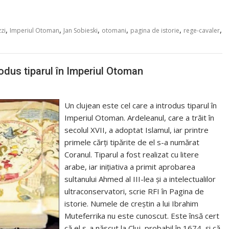
,
,
,
,
,
,
zi
Imperiul Otoman
Jan Sobieski
otomani
pagina de istorie
rege-cavaler
rodus tiparul în Imperiul Otoman
Un clujean este cel care a introdus tiparul în
Imperiul Otoman. Ardeleanul, care a trăit în
secolul XVII, a adoptat Islamul, iar printre
primele cărți tipărite de el s-a numărat
Coranul. Tiparul a fost realizat cu litere
arabe, iar inițiativa a primit aprobarea
sultanului Ahmed al III-lea și a intelectualilor
ultraconservatori, scrie RFI în Pagina de
istorie. Numele de creștin a lui Ibrahim
Muteferrika nu este cunoscut. Este însă cert
că el s-a născut la Cluj, probabil în 1674, și că