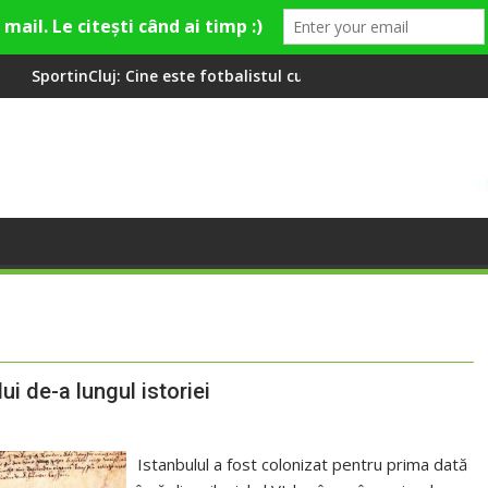
este fotbalistul cu două diplome care a învățat româna la 2 ani
Compania de Apă Someș, cam
i de-a lungul istoriei
Istanbulul a fost colonizat pentru prima dată