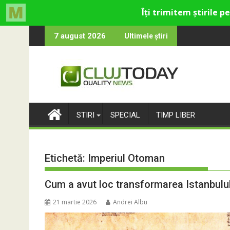
Skip
ultural și de divertisment din Cluj-Napoca
 devine o întrebare
SportinCluj: Cine 
7 august 2026
Ultimele știri
to
content
STIRI
SPECIAL
TIMP LIBER
Etichetă:
Imperiul Otoman
Cum a avut loc transformarea Istanbululu
21 martie 2026
Andrei Albu