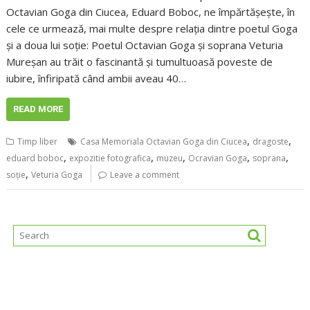
Octavian Goga din Ciucea, Eduard Boboc, ne împărtășește, în
cele ce urmează, mai multe despre relația dintre poetul Goga
și a doua lui soție: Poetul Octavian Goga şi soprana Veturia
Mureşan au trăit o fascinantă și tumultuoasă poveste de
iubire, înfiripată când ambii aveau 40…
READ MORE
,
,
Timp liber
Casa Memoriala Octavian Goga din Ciucea
dragoste
,
,
,
,
,
eduard boboc
expozitie fotografica
muzeu
Ocravian Goga
soprana
,
soție
Veturia Goga
Leave a comment