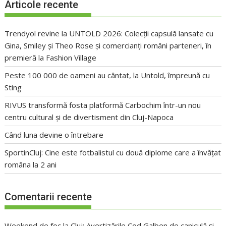
Articole recente
Trendyol revine la UNTOLD 2026: Colecții capsulă lansate cu
Gina, Smiley și Theo Rose și comercianți români parteneri, în
premieră la Fashion Village
Peste 100 000 de oameni au cântat, la Untold, împreună cu
Sting
RIVUS transformă fosta platformă Carbochim într-un nou
centru cultural și de divertisment din Cluj-Napoca
Când luna devine o întrebare
SportinCluj: Cine este fotbalistul cu două diplome care a învățat
româna la 2 ani
Comentarii recente
Weekend de foc la Cluj: Avertizările Cod Galben de caniculă și