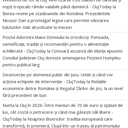
nopți tropicale rămân valabile până duminică - ClujToday
la
Berea revine pe stadioanele din România: Președintele
Nicușor Dan a promulgat legea care permite vânzarea
băuturilor slab alcoolizate la meciuri
Postul Adormirii Maicii Domnului la ortodocși: Perioada,
semnificații, tradiții și recomandări pentru o alimentație
echilibrată - ClujToday
la
Comoară ascunsă din Munții Apuseni:
Consiliul Județean Cluj dorește amenajarea Peșterii Humpleu
pentru publicul larg
Dezinsecție pe domeniul public din Jucu: Unde și când vor
acționa echipele de intervenție - ClujToday
la
Relațiile
economice dintre România și Regatul Țărilor de Jos, la un nivel
fără precedent de bun
Nunta la Cluj în 2026: Între meniuri de 70 de euro și opțiuni de
lux, cât costă o petrecere și când mai găsești săli libere -
ClujToday
la
Noaptea Bisericilor: tradiția europeană care
transformă, în premieră, Clujul într-un traseu al patrimoniului