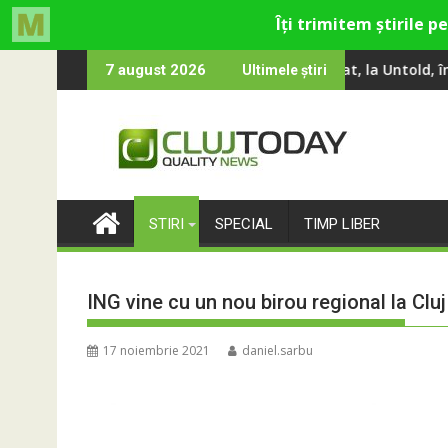
Skip
Gina, Smiley și Theo Rose și comercianți români parteneri, în pr
e 100 000 de oameni au cântat, la Untold, împreună cu Sting
RIVUS transf
7 august 2026
Ultimele știri
to
content
STIRI
SPECIAL
TIMP LIBER
ING vine cu un nou birou regional la Cluj
17 noiembrie 2021
daniel.sarbu