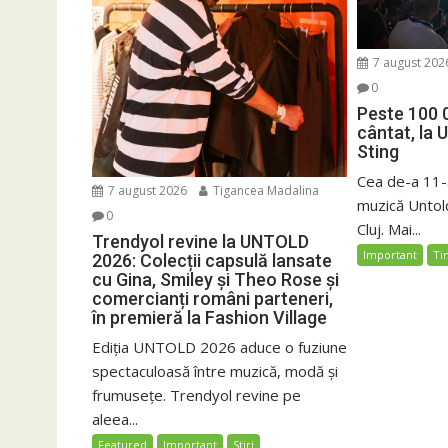
7 august 202
0
Peste 100 
cântat, la 
Sting
Cea de-a 11-a
7 august 2026
Tigancea Madalina
muzică Untold
0
Cluj. Mai...
Trendyol revine la UNTOLD
Important
Ti
2026: Colecții capsulă lansate
cu Gina, Smiley și Theo Rose și
comercianți români parteneri,
în premieră la Fashion Village
Ediția UNTOLD 2026 aduce o fuziune
spectaculoasă între muzică, modă și
frumusețe. Trendyol revine pe
aleea...
Featured
Important
Stiri