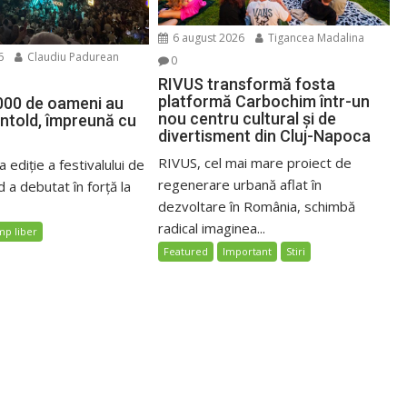
6 august 2026
Tigancea Madalina
6
Claudiu Padurean
0
RIVUS transformă fosta
platformă Carbochim într-un
000 de oameni au
nou centru cultural și de
Untold, împreună cu
divertisment din Cluj-Napoca
RIVUS, cel mai mare proiect de
 ediție a festivalului de
regenerare urbană aflat în
 a debutat în forță la
dezvoltare în România, schimbă
radical imaginea...
mp liber
Featured
Important
Stiri