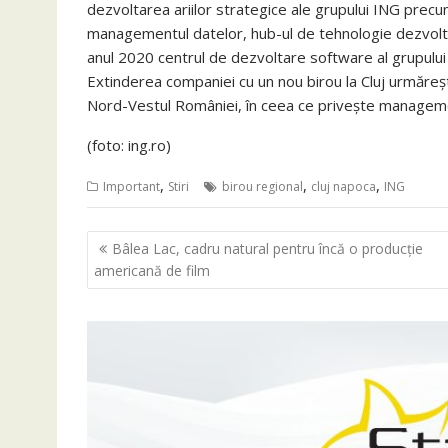
dezvoltarea ariilor strategice ale grupului ING precu
managementul datelor, hub-ul de tehnologie dezvoltă 
anul 2020 centrul de dezvoltare software al grupului 
Extinderea companiei cu un nou birou la Cluj urmăreș
Nord-Vestul României, în ceea ce privește management
(foto: ing.ro)
,
,
,
Important
Stiri
birou regional
cluj napoca
ING
Navigare
Bâlea Lac, cadru natural pentru încă o producție
în
americană de film
articole