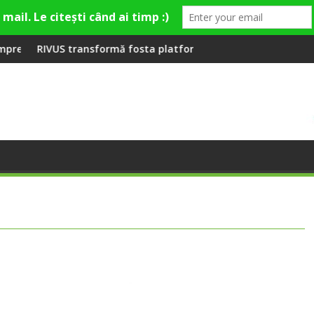
emieră la Fashion Village
ormă fosta platformă Carbochim într-un nou centru cultural și 
Când luna devine o î