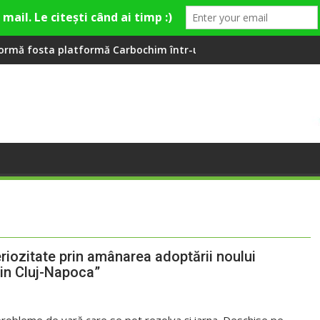
Village
mă Carbochim într-un nou centru cultural și de divertisment d
Când luna devine o întrebare
iozitate prin amânarea adoptării noului
din Cluj-Napoca”