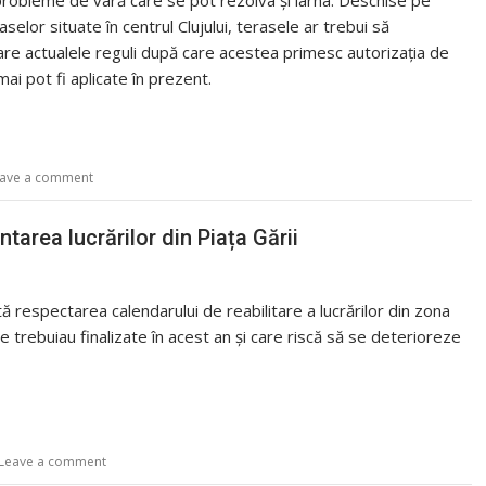
 probleme de vară care se pot rezolva și iarna. Deschise pe
caselor situate în centrul Clujului, terasele ar trebui să
care actualele reguli după care acestea primesc autorizaţia de
mai pot fi aplicate în prezent.
ave a comment
tarea lucrărilor din Piața Gării
tă respectarea calendarului de reabilitare a lucrărilor din zona
re trebuiau finalizate în acest an și care riscă să se deterioreze
Leave a comment