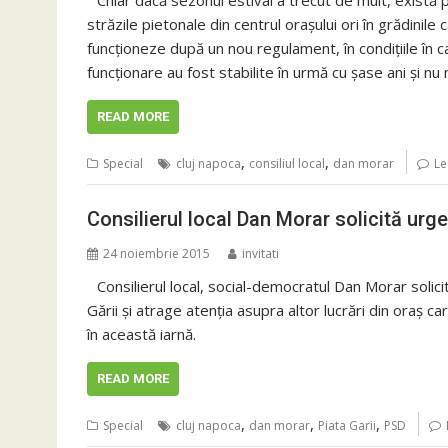
Chiar dacă sezonul estival a trecut de mult, există
străzile pietonale din centrul oraşului ori în grădinile 
funcţioneze după un nou regulament, în condițiile în 
funcţionare au fost stabilite în urmă cu şase ani şi nu 
READ MORE
,
,
Special
cluj napoca
consiliul local
dan morar
Le
Consilierul local Dan Morar solicită urgen
24 noiembrie 2015
invitati
Consilierul local, social-democratul Dan Morar solici
Gării și atrage atenția asupra altor lucrări din oraș ca
în această iarnă.
READ MORE
,
,
,
Special
cluj napoca
dan morar
Piata Garii
PSD