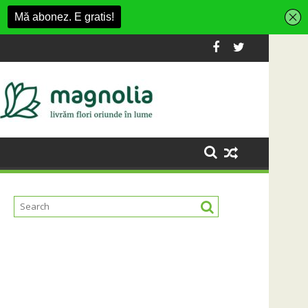
in Cluj-Napoca
Urmele care rămân: Almost Still