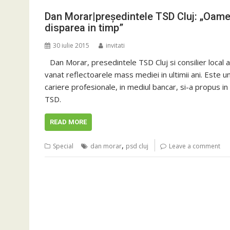
Dan Morar|președintele TSD Cluj: „Oamenii
disparea in timp”
30 iulie 2015
invitati
Dan Morar, presedintele TSD Cluj si consilier local al
vanat reflectoarele mass mediei in ultimii ani. Este 
cariere profesionale, in mediul bancar, si-a propus in 
TSD.
READ MORE
,
Special
dan morar
psd cluj
Leave a comment