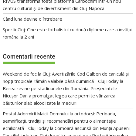
RIVUS transformă fosta platformă Carbochim într-un nou
centru cultural și de divertisment din Cluj-Napoca
Când luna devine o întrebare
SportinCluj: Cine este fotbalistul cu două diplome care a învățat
româna la 2 ani
Comentarii recente
Weekend de foc la Cluj: Avertizările Cod Galben de caniculă și
nopți tropicale rămân valabile până duminică - ClujToday
la
Berea revine pe stadioanele din România: Președintele
Nicușor Dan a promulgat legea care permite vânzarea
băuturilor slab alcoolizate la meciuri
Postul Adormirii Maicii Domnului la ortodocși: Perioada,
semnificații, tradiții și recomandări pentru o alimentație
echilibrată - ClujToday
la
Comoară ascunsă din Munții Apuseni:
Consiliul Județean Cluj dorește amenajarea Peșterii Humpleu