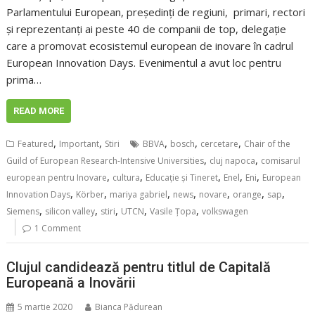
Parlamentului European, președinți de regiuni, primari, rectori
și reprezentanți ai peste 40 de companii de top, delegație
care a promovat ecosistemul european de inovare în cadrul
European Innovation Days. Evenimentul a avut loc pentru
prima…
READ MORE
,
,
,
,
,
Featured
Important
Stiri
BBVA
bosch
cercetare
Chair of the
,
,
Guild of European Research-Intensive Universities
cluj napoca
comisarul
,
,
,
,
,
european pentru Inovare
cultura
Educație și Tineret
Enel
Eni
European
,
,
,
,
,
,
,
Innovation Days
Körber
mariya gabriel
news
novare
orange
sap
,
,
,
,
,
Siemens
silicon valley
stiri
UTCN
Vasile Țopa
volkswagen
1 Comment
Clujul candidează pentru titlul de Capitală
Europeană a Inovării
5 martie 2020
Bianca Pădurean