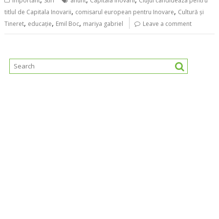
Important
Stiri
anunt
Capitala inovarii
Clujul candideaza pentru
,
,
titlul de Capitala Inovarii
comisarul european pentru Inovare
Cultură și
,
,
,
Tineret
educaţie
Emil Boc
mariya gabriel
Leave a comment