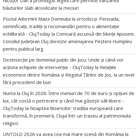
Nicușor Dan a promulgat legea care permite vânzarea
băuturilor slab alcoolizate la meciuri
Postul Adormirii Maicii Domnului la ortodocși: Perioada,
semnificații, tradiții și recomandări pentru o alimentație
echilibrată - ClujToday
la
Comoară ascunsă din Munții Apuseni:
Consiliul Județean Cluj dorește amenajarea Peșterii Humpleu
pentru publicul larg
Dezinsecție pe domeniul public din Jucu: Unde și când vor
acționa echipele de intervenție - ClujToday
la
Relațiile
economice dintre România și Regatul Țărilor de Jos, la un nivel
fără precedent de bun
Nunta la Cluj în 2026: Între meniuri de 70 de euro și opțiuni de
lux, cât costă o petrecere și când mai găsești săli libere -
ClujToday
la
Noaptea Bisericilor: tradiția europeană care
transformă, în premieră, Clujul într-un traseu al patrimoniului
religios
UNTOLD 2026 va avea cea mai mare scenă din România
la