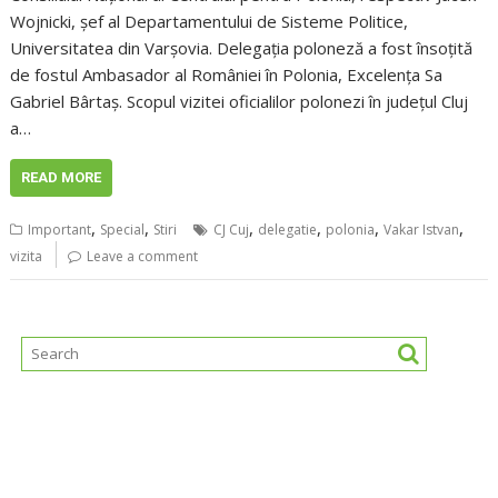
Wojnicki, șef al Departamentului de Sisteme Politice,
Universitatea din Varșovia. Delegația poloneză a fost însoțită
de fostul Ambasador al României în Polonia, Excelența Sa
Gabriel Bârtaș. Scopul vizitei oficialilor polonezi în județul Cluj
a…
READ MORE
,
,
,
,
,
,
Important
Special
Stiri
CJ Cuj
delegatie
polonia
Vakar Istvan
vizita
Leave a comment