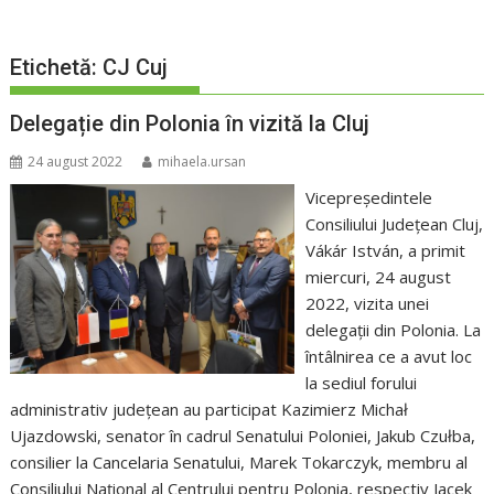
Etichetă:
CJ Cuj
Delegație din Polonia în vizită la Cluj
24 august 2022
mihaela.ursan
Vicepreședintele
Consiliului Judeţean Cluj,
Vákár István, a primit
miercuri, 24 august
2022, vizita unei
delegații din Polonia. La
întâlnirea ce a avut loc
la sediul forului
administrativ județean au participat Kazimierz Michał
Ujazdowski, senator în cadrul Senatului Poloniei, Jakub Czułba,
consilier la Cancelaria Senatului, Marek Tokarczyk, membru al
Consiliului Național al Centrului pentru Polonia, respectiv Jacek