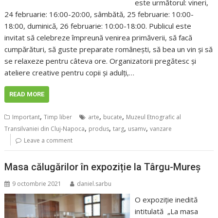
este următorul: vineri,
24 februarie: 16:00-20:00, sâmbătă, 25 februarie: 10:00-
18:00, duminică, 26 februarie: 10:00-18:00. Publicul este
invitat să celebreze împreună venirea primăverii, să facă
cumpărături, să guste preparate românești, să bea un vin și să
se relaxeze pentru câteva ore. Organizatorii pregătesc și
ateliere creative pentru copii și adulți,…
READ MORE
,
,
,
Important
Timp liber
arte
bucate
Muzeul Etnografic al
,
,
,
,
Transilvaniei din Cluj-Napoca
produs
targ
usamv
vanzare
Leave a comment
Masa călugărilor în expoziție la Târgu-Mureș
9 octombrie 2021
daniel.sarbu
O expoziţie inedită
intitulată „La masa