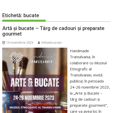
Etichetă:
bucate
Artă și bucate – Târg de cadouri și preparate
gourmet
16 noiembrie 2023
mihaela.ursan
Handmade
Transilvania, în
colaborare cu Muzeul
Etnografic al
Transilvaniei, invită
publicul, în perioada
24-26 noiembrie 2023,
la „Arte și Bucate –
târg de cadouri și
preparate gourment”,
care va avea loc în