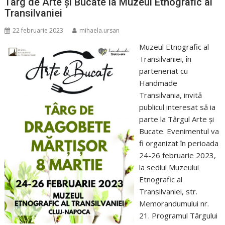
Târg de Arte și Bucate la Muzeul Etnografic al
Transilvaniei
22 februarie 2023
mihaela.ursan
Muzeul Etnografic al
Transilvaniei, în
parteneriat cu
Handmade
Transilvania, invită
publicul interesat să ia
parte la Târgul Arte și
Bucate. Evenimentul va
fi organizat în perioada
24-26 februarie 2023,
la sediul Muzeului
Etnografic al
Transilvaniei, str.
Memorandumului nr.
21. Programul Târgului