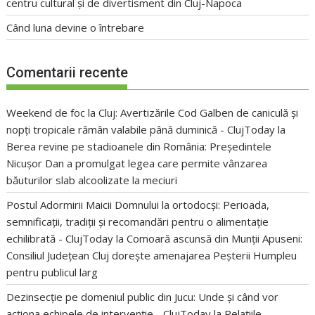
centru cultural și de divertisment din Cluj-Napoca
Când luna devine o întrebare
Comentarii recente
Weekend de foc la Cluj: Avertizările Cod Galben de caniculă și
nopți tropicale rămân valabile până duminică - ClujToday
la
Berea revine pe stadioanele din România: Președintele
Nicușor Dan a promulgat legea care permite vânzarea
băuturilor slab alcoolizate la meciuri
Postul Adormirii Maicii Domnului la ortodocși: Perioada,
semnificații, tradiții și recomandări pentru o alimentație
echilibrată - ClujToday
la
Comoară ascunsă din Munții Apuseni:
Consiliul Județean Cluj dorește amenajarea Peșterii Humpleu
pentru publicul larg
Dezinsecție pe domeniul public din Jucu: Unde și când vor
acționa echipele de intervenție - ClujToday
la
Relațiile