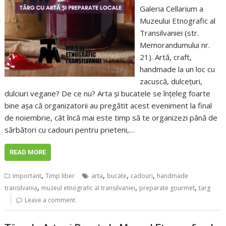
Galeria Cellarium a
Muzeului Etnografic al
Transilvaniei (str.
Memorandumului nr.
21). Artă, craft,
handmade la un loc cu
zacuscă, dulcețuri,
dulciuri vegane? De ce nu? Arta și bucatele se înțeleg foarte
bine așa că organizatorii au pregătit acest eveniment la final
de noiembrie, cât încă mai este timp să te organizezi până de
sărbători cu cadouri pentru prieteni,…
READ MORE
,
,
,
,
Important
Timp liber
arta
bucate
cadouri
handmade
,
,
,
transilvania
muzeul etnografic al transilvaniei
preparate gourmet
targ
Leave a comment