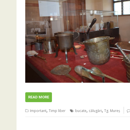
READ MORE
,
,
,
Important
Timp liber
bucate
călugări
Tg. Mureș