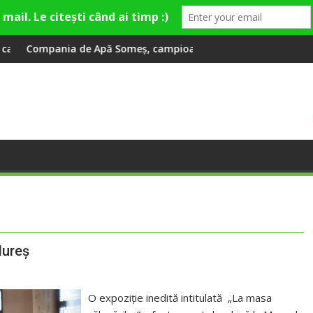
âna la 2 ani
pă Someș, campioană la dezvoltarea infrastructurii de apă și 
Universitatea Cluj a c
Mureș
O expoziţie inedită intitulată „La masa