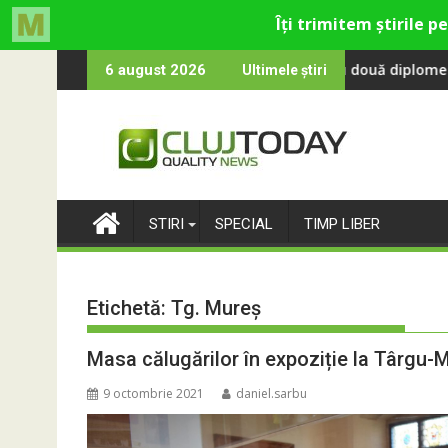
Skip
inCluj: Cine este fotbalistul cu două diplome care a învățat rom
Compania de A
6 august 2026
Ultimele știri
to
content
STIRI
SPECIAL
TIMP LIBER
Etichetă:
Tg. Mureș
Masa călugărilor în expoziție la Târgu-
9 octombrie 2021
daniel.sarbu