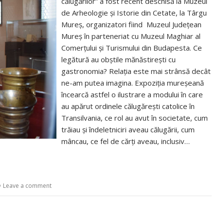
călugărilor” a fost recent deschisă la Muzeul
de Arheologie şi Istorie din Cetate, la Târgu
Mureş, organizatori fiind Muzeul Judeţean
Mureş în parteneriat cu Muzeul Maghiar al
Comerţului şi Turismului din Budapesta. Ce
legătură au obștile mănăstireşti cu
gastronomia? Relaţia este mai strânsă decât
ne-am putea imagina. Expoziția mureșeană
încearcă astfel o ilustrare a modului în care
au apărut ordinele călugăreşti catolice în
Transilvania, ce rol au avut în societate, cum
trăiau și îndeletniciri aveau călugării, cum
mâncau, ce fel de cărți aveau, inclusiv…
Leave a comment