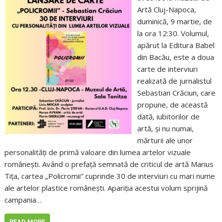
Artă Cluj-Napoca,
duminică, 9 martie, de
la ora 12:30. Volumul,
apărut la Editura Babel
din Bacău, este a doua
carte de interviuri
realizată de jurnalistul
Sebastian Crăciun, care
propune, de această
dată, iubitorilor de
artă, și nu numai,
mărturii ale unor
personalități de primă valoare din lumea artelor vizuale
românești. Având o prefață semnată de criticul de artă Marius
Tița, cartea „Policromii” cuprinde 30 de interviuri cu mari nume
ale artelor plastice românești. Apariția acestui volum sprijină
campania…
READ MORE