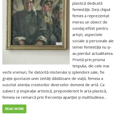
plastică dedicată
feminității. Deși chipul
femeii a reprezentat
mereu un obiect de
sondaj infinit pentru
artişti, aspectele
sociale și personale ale
temei feminităţii nu și-
au pierdut actualitatea.
Privită prin prisma
timpului, din cele mai
vechi vremuri, fie datorită misterului și splendorii sale, fie
grație ipostazei unei zeități dădătoare de viață, femeia a
suscitat atenția creatorilor diverselor domenii de artă. Ca
subiect și inspirație artistică, preponderent în arta plastică,
femeia se remarcă prin frecvența apariției și multitudinea…
READ MORE