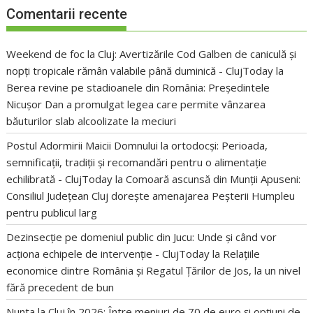
Comentarii recente
Weekend de foc la Cluj: Avertizările Cod Galben de caniculă și
nopți tropicale rămân valabile până duminică - ClujToday
la
Berea revine pe stadioanele din România: Președintele
Nicușor Dan a promulgat legea care permite vânzarea
băuturilor slab alcoolizate la meciuri
Postul Adormirii Maicii Domnului la ortodocși: Perioada,
semnificații, tradiții și recomandări pentru o alimentație
echilibrată - ClujToday
la
Comoară ascunsă din Munții Apuseni:
Consiliul Județean Cluj dorește amenajarea Peșterii Humpleu
pentru publicul larg
Dezinsecție pe domeniul public din Jucu: Unde și când vor
acționa echipele de intervenție - ClujToday
la
Relațiile
economice dintre România și Regatul Țărilor de Jos, la un nivel
fără precedent de bun
Nunta la Cluj în 2026: Între meniuri de 70 de euro și opțiuni de