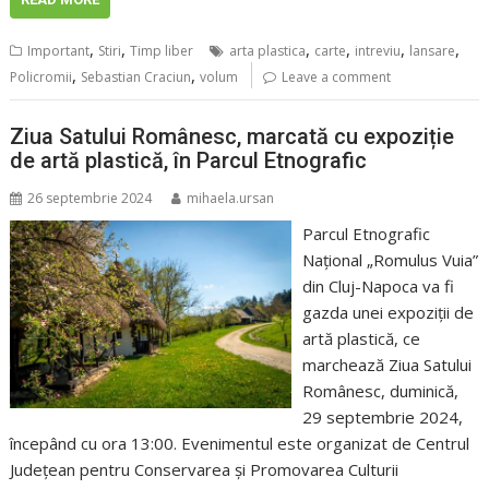
,
,
,
,
,
,
Important
Stiri
Timp liber
arta plastica
carte
intreviu
lansare
,
,
Policromii
Sebastian Craciun
volum
Leave a comment
Ziua Satului Românesc, marcată cu expoziție
de artă plastică, în Parcul Etnografic
26 septembrie 2024
mihaela.ursan
Parcul Etnografic
Național „Romulus Vuia”
din Cluj-Napoca va fi
gazda unei expoziții de
artă plastică, ce
marchează Ziua Satului
Românesc, duminică,
29 septembrie 2024,
începând cu ora 13:00. Evenimentul este organizat de Centrul
Județean pentru Conservarea și Promovarea Culturii