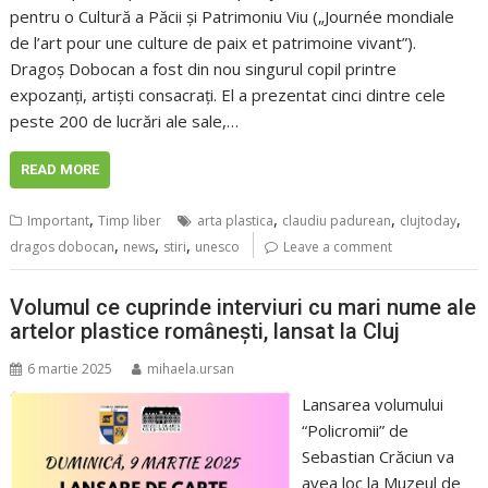
pentru o Cultură a Păcii și Patrimoniu Viu („Journée mondiale
de l’art pour une culture de paix et patrimoine vivant”). ​
Dragoș Dobocan a fost din nou singurul copil printre
expozanți, artiști consacrați. El a prezentat cinci dintre cele
peste 200 de lucrări ale sale,…
READ MORE
,
,
,
,
Important
Timp liber
arta plastica
claudiu padurean
clujtoday
,
,
,
dragos dobocan
news
stiri
unesco
Leave a comment
Volumul ce cuprinde interviuri cu mari nume ale
artelor plastice românești, lansat la Cluj
6 martie 2025
mihaela.ursan
Lansarea volumului
“Policromii” de
Sebastian Crăciun va
avea loc la Muzeul de