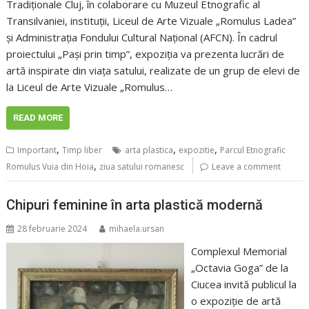
Tradiționale Cluj, în colaborare cu Muzeul Etnografic al
Transilvaniei, instituții, Liceul de Arte Vizuale „Romulus Ladea”
și Administrația Fondului Cultural Național (AFCN). În cadrul
proiectului „Pași prin timp”, expoziția va prezenta lucrări de
artă inspirate din viața satului, realizate de un grup de elevi de
la Liceul de Arte Vizuale „Romulus…
READ MORE
,
,
,
Important
Timp liber
arta plastica
expozitie
Parcul Etnografic
,
Romulus Vuia din Hoia
ziua satului romanesc
Leave a comment
Chipuri feminine în arta plastică modernă
28 februarie 2024
mihaela.ursan
Complexul Memorial
„Octavia Goga” de la
Ciucea invită publicul la
o expoziție de artă