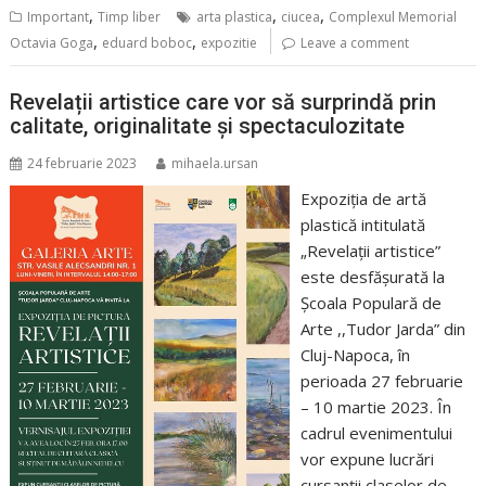
,
,
,
Important
Timp liber
arta plastica
ciucea
Complexul Memorial
,
,
Octavia Goga
eduard boboc
expozitie
Leave a comment
Revelații artistice care vor să surprindă prin
calitate, originalitate și spectaculozitate
24 februarie 2023
mihaela.ursan
Expoziția de artă
plastică intitulată
„Revelații artistice”
este desfășurată la
Școala Populară de
Arte ,,Tudor Jarda” din
Cluj-Napoca, în
perioada 27 februarie
– 10 martie 2023. În
cadrul evenimentului
vor expune lucrări
cursanții claselor de