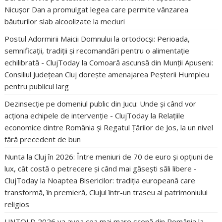
Nicușor Dan a promulgat legea care permite vânzarea
băuturilor slab alcoolizate la meciuri
Postul Adormirii Maicii Domnului la ortodocși: Perioada,
semnificații, tradiții și recomandări pentru o alimentație
echilibrată - ClujToday
la
Comoară ascunsă din Munții Apuseni:
Consiliul Județean Cluj dorește amenajarea Peșterii Humpleu
pentru publicul larg
Dezinsecție pe domeniul public din Jucu: Unde și când vor
acționa echipele de intervenție - ClujToday
la
Relațiile
economice dintre România și Regatul Țărilor de Jos, la un nivel
fără precedent de bun
Nunta la Cluj în 2026: Între meniuri de 70 de euro și opțiuni de
lux, cât costă o petrecere și când mai găsești săli libere -
ClujToday
la
Noaptea Bisericilor: tradiția europeană care
transformă, în premieră, Clujul într-un traseu al patrimoniului
religios
UNTOLD 2026 va avea cea mai mare scenă din România
la