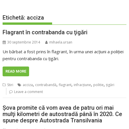
Etichetă:
acciza
Flagrant în contrabanda cu ţigări
30 septembrie 2014
mihaela.ursan
Un bărbat a fost prins în flagrant, în urma unei acţiuni a poliţiei
pentru contrabanda cu ţigări.
READ MORE
,
,
,
,
,
Stiri
acciza
contrabandă
flagrant
infracţiune
politie
ţigări
Leave a comment
Şova promite că vom avea de patru ori mai
mulţi kilometri de autostradă până în 2020. Ce
spune despre Autostrada Transilvania