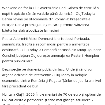
Weekend de foc la Cluj: Avertizările Cod Galben de caniculă și
nopți tropicale rămân valabile până duminică - ClujToday
la
Berea revine pe stadioanele din România: Președintele
Nicușor Dan a promulgat legea care permite vânzarea
băuturilor slab alcoolizate la meciuri
Postul Adormirii Maicii Domnului la ortodocși: Perioada,
semnificații, tradiții și recomandări pentru o alimentație
echilibrată - ClujToday
la
Comoară ascunsă din Munții Apuseni:
Consiliul Județean Cluj dorește amenajarea Peșterii Humpleu
pentru publicul larg
Dezinsecție pe domeniul public din Jucu: Unde și când vor
acționa echipele de intervenție - ClujToday
la
Relațiile
economice dintre România și Regatul Țărilor de Jos, la un nivel
fără precedent de bun
Nunta la Cluj în 2026: Între meniuri de 70 de euro și opțiuni de
lux, cât costă o petrecere și când mai găsești săli libere -