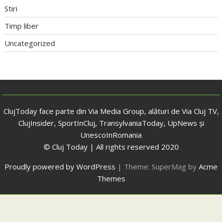
Stiri
Timp liber
Uncategorized
ClujToday face parte din Via Media Group, alături de Via Cluj TV,
ClujInsider, SportInCluj, TransylvaniaToday, UpNews și
UnescoInRomania
© Cluj Today | All rights reserved 2020
Proudly powered by WordPress
|
Theme: SuperMag by
Acme
Themes