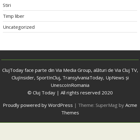
Stiri
Timp liber
Uncategorized
ClujToday face parte din Via Media Group, alături de Via Cluj TV,
ClujInsider, SportInCluj, TransylvaniaToday, UpNews și
UnescoInRomania
© Cluj Today | All rights reserved 2020
Proudly powered by WordPress
|
Theme: SuperMag by
Acme
Themes