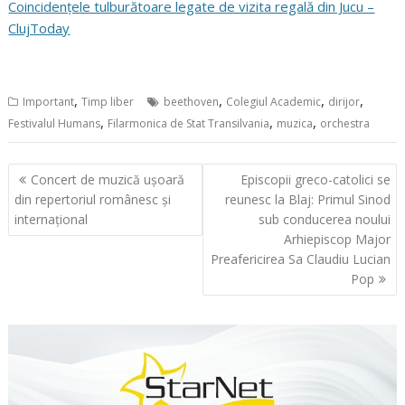
Coincidențele tulburătoare legate de vizita regală din Jucu –
ClujToday
,
,
,
,
Important
Timp liber
beethoven
Colegiul Academic
dirijor
,
,
,
Festivalul Humans
Filarmonica de Stat Transilvania
muzica
orchestra
Navigare
Concert de muzică ușoară
Episcopii greco-catolici se
în
din repertoriul românesc și
reunesc la Blaj: Primul Sinod
articole
internațional
sub conducerea noului
Arhiepiscop Major
Preafericirea Sa Claudiu Lucian
Pop