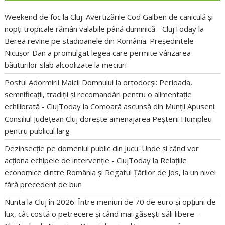
Weekend de foc la Cluj: Avertizările Cod Galben de caniculă și
nopți tropicale rămân valabile până duminică - ClujToday
la
Berea revine pe stadioanele din România: Președintele
Nicușor Dan a promulgat legea care permite vânzarea
băuturilor slab alcoolizate la meciuri
Postul Adormirii Maicii Domnului la ortodocși: Perioada,
semnificații, tradiții și recomandări pentru o alimentație
echilibrată - ClujToday
la
Comoară ascunsă din Munții Apuseni:
Consiliul Județean Cluj dorește amenajarea Peșterii Humpleu
pentru publicul larg
Dezinsecție pe domeniul public din Jucu: Unde și când vor
acționa echipele de intervenție - ClujToday
la
Relațiile
economice dintre România și Regatul Țărilor de Jos, la un nivel
fără precedent de bun
Nunta la Cluj în 2026: Între meniuri de 70 de euro și opțiuni de
lux, cât costă o petrecere și când mai găsești săli libere -