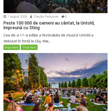
7 august 2026
Claudiu Padurean
0
Peste 100 000 de oameni au cântat, la Untold,
împreună cu Sting
Cea de-a 11-a ediție a festivalului de muzică Untold a
debutat în forță la Cluj. Mai...
Important
Timp liber