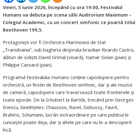
Vineri, 5 iunie 2026, începând cu ora 19:00, Festivalul
Humans va debuta pe scena sălii Auditorium Maximum –
Colegiul Academic, cu un concert simfonic ce poartă titlul
Beethoven 199,5.
Protagoniști vor fi Orchestra Filarmonicii de Stat
„Transilvania”, sub bagheta dirijorului brazilian Ricardo Castro,
alături de soliștii David Grimal (vioară), Itamar Golan (pian) și
Philippe Cassard (pian).
Programul Festivalului Humans conține capodopere pentru
orchestră, un festin de Beethoven simfonic, dar și ale muzicii
de cameră, capodopere care traversează toate frontierele și
toate epocile. De la Schubert la Bartók, trecând prin Georges
Enescu, bineînțeles: Chausson, Ravel, Debussy, Fauré,
Brahms, Schumann, lucrări extraordinare pe care publicul le
cunoaște poate deja, dar și altele pe care nu le-a descoperit
încă.