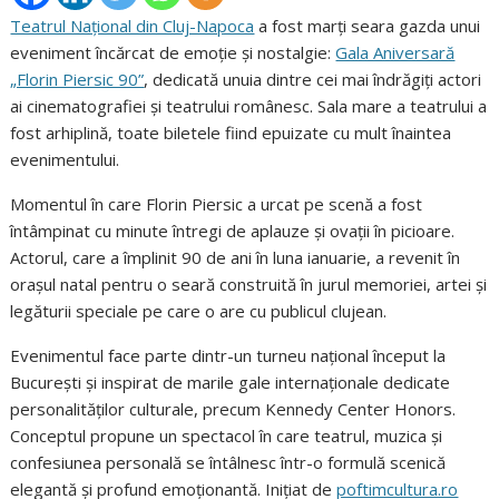
Teatrul Național din Cluj-Napoca
a fost marți seara gazda unui
eveniment încărcat de emoție și nostalgie:
Gala Aniversară
„Florin Piersic 90”
, dedicată unuia dintre cei mai îndrăgiți actori
ai cinematografiei și teatrului românesc. Sala mare a teatrului a
fost arhiplină, toate biletele fiind epuizate cu mult înaintea
evenimentului.
Momentul în care Florin Piersic a urcat pe scenă a fost
întâmpinat cu minute întregi de aplauze și ovații în picioare.
Actorul, care a împlinit 90 de ani în luna ianuarie, a revenit în
orașul natal pentru o seară construită în jurul memoriei, artei și
legăturii speciale pe care o are cu publicul clujean.
Evenimentul face parte dintr-un turneu național început la
București și inspirat de marile gale internaționale dedicate
personalităților culturale, precum Kennedy Center Honors.
Conceptul propune un spectacol în care teatrul, muzica și
confesiunea personală se întâlnesc într-o formulă scenică
elegantă și profund emoționantă. Inițiat de
poftimcultura.ro