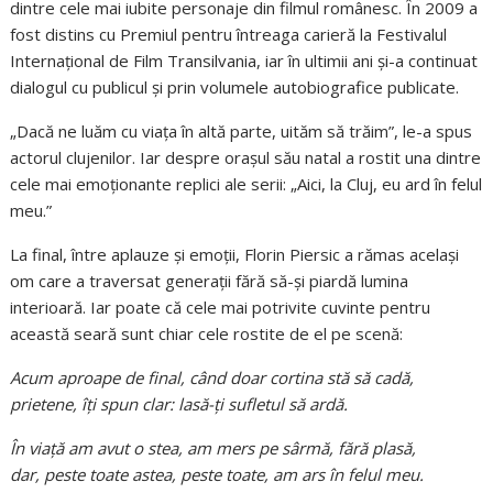
dintre cele mai iubite personaje din filmul românesc. În 2009 a
fost distins cu Premiul pentru întreaga carieră la Festivalul
Internațional de Film Transilvania, iar în ultimii ani și-a continuat
dialogul cu publicul și prin volumele autobiografice publicate.
„Dacă ne luăm cu viața în altă parte, uităm să trăim”, le-a spus
actorul clujenilor. Iar despre orașul său natal a rostit una dintre
cele mai emoționante replici ale serii: „Aici, la Cluj, eu ard în felul
meu.”
La final, între aplauze și emoții, Florin Piersic a rămas același
om care a traversat generații fără să-și piardă lumina
interioară. Iar poate că cele mai potrivite cuvinte pentru
această seară sunt chiar cele rostite de el pe scenă:
Acum aproape de final, când doar cortina stă să cadă,
prietene, îți spun clar: lasă-ți sufletul să ardă.
În viață am avut o stea, am mers pe sârmă, fără plasă,
dar, peste toate astea, peste toate, am ars în felul meu.