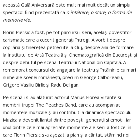
această Gală Aniversară este mult mai mult decât un simplu
spectacol fiind prezentată ca
o întâlnire, o stare, o formă de
memorie vie.
Florin Piersic a fost, pe tot parcursul serii, același povestitor
carismatic care a cucerit generații întregi. A vorbit despre
copilăria și tinerețea petrecute la Cluj, despre anii de formare
la Institutul de Artă Teatrală și Cinematografică din București și
despre debutul pe scena Teatrului Național din Capitală. A
rememorat concursul de angajare la teatru și întâlnirile cu mari
nume ale scenei românești, precum George Calboreanu,
Grigore Vasiliu Birlic și Radu Beligan.
Pe scenă i s-au alăturat actorul Marius Florea Vizante și
membrii trupei The Peaches Band, care au acompaniat
momentele muzicale și au contribuit la dinamica spectacolului.
Muzica a devenit liantul dintre povești, generații și emoții, iar
unul dintre cele mai apreciate momente ale serii a fost cel în
care Florin Piersic s-a așezat la pian și a cântat, stârnind noi