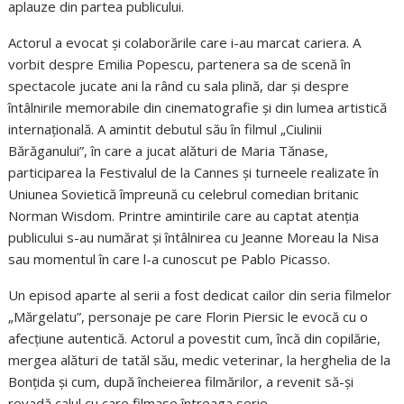
aplauze din partea publicului.
Actorul a evocat și colaborările care i-au marcat cariera. A
vorbit despre Emilia Popescu, partenera sa de scenă în
spectacole jucate ani la rând cu sala plină, dar și despre
întâlnirile memorabile din cinematografie și din lumea artistică
internațională. A amintit debutul său în filmul „Ciulinii
Bărăganului”, în care a jucat alături de Maria Tănase,
participarea la Festivalul de la Cannes și turneele realizate în
Uniunea Sovietică împreună cu celebrul comedian britanic
Norman Wisdom. Printre amintirile care au captat atenția
publicului s-au numărat și întâlnirea cu Jeanne Moreau la Nisa
sau momentul în care l-a cunoscut pe Pablo Picasso.
Un episod aparte al serii a fost dedicat cailor din seria filmelor
„Mărgelatu”, personaje pe care Florin Piersic le evocă cu o
afecțiune autentică. Actorul a povestit cum, încă din copilărie,
mergea alături de tatăl său, medic veterinar, la herghelia de la
Bonțida și cum, după încheierea filmărilor, a revenit să-și
revadă calul cu care filmase întreaga serie.