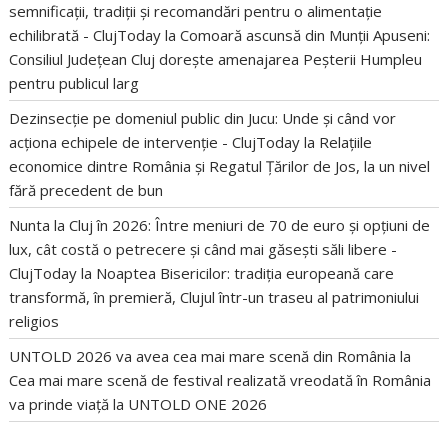
semnificații, tradiții și recomandări pentru o alimentație
echilibrată - ClujToday
la
Comoară ascunsă din Munții Apuseni:
Consiliul Județean Cluj dorește amenajarea Peșterii Humpleu
pentru publicul larg
Dezinsecție pe domeniul public din Jucu: Unde și când vor
acționa echipele de intervenție - ClujToday
la
Relațiile
economice dintre România și Regatul Țărilor de Jos, la un nivel
fără precedent de bun
Nunta la Cluj în 2026: Între meniuri de 70 de euro și opțiuni de
lux, cât costă o petrecere și când mai găsești săli libere -
ClujToday
la
Noaptea Bisericilor: tradiția europeană care
transformă, în premieră, Clujul într-un traseu al patrimoniului
religios
UNTOLD 2026 va avea cea mai mare scenă din România
la
Cea mai mare scenă de festival realizată vreodată în România
va prinde viață la UNTOLD ONE 2026