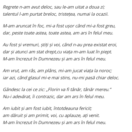
Regrete n-am avut deloc, sau le-am uitat a doua zi;
talentul l-am purtat breloc, tristețea, numai la ocazii.
M-am aruncat în foc, mi-a fost ușor când mi-a fost greu,
dar, peste toate astea, toate astea, am ars în felul meu.
Au fost și vremuri, știți și voi, când n-au prea existat eroi,
dar și atunci am stat drept,cu viața m-am luat în piept.
M-am încrezut în Dumnezeu și am ars în felul meu.
Am vrut, am râs, am plâns, mi-am jucat viața la noroc;
iar azi, când glasul mi-e mai stins, nu-mi pasă chiar deloc.
Gândesc la cei ce zic: „Florin va fi tânăr, tânăr mereu.”
Nu-i adevărat, îi contrazic, dar am ars în felul meu.
Am iubit și am fost iubit, întotdeauna fericit;
am dăruit și am primit, voi, cu aplauze, ați venit.
M-am încrezut în Dumnezeu și am ars în felul meu.