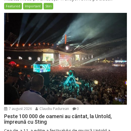
Featured
Important
Stiri
7 august 2026
Claudiu Padurean
0
Peste 100 000 de oameni au cântat, la Untold,
împreună cu Sting
Cea de-a 11-a ediție a festivalului de muzică Untold a