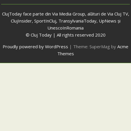
ClujToday face parte din Via Media Group, alături de Via Cluj TV,
ClujInsider, SportInCluj, TransylvaniaToday, UpNews și
UnescoInRomania
© Cluj Today | All rights reserved 2020
Proudly powered by WordPress
|
Theme: SuperMag by
Acme
Themes