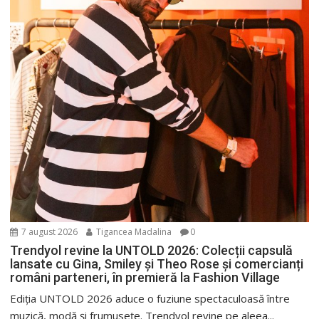
7 august 2026
Tigancea Madalina
0
Trendyol revine la UNTOLD 2026: Colecții capsulă
lansate cu Gina, Smiley și Theo Rose și comercianți
români parteneri, în premieră la Fashion Village
Ediția UNTOLD 2026 aduce o fuziune spectaculoasă între
muzică, modă și frumusețe. Trendyol revine pe aleea...