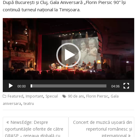
După București și Cluj, Gala Aniversară „Florin Piersic 90” își
continuă turneul național la Timișoara.
Player
video
00:00
04:06
,
,
,
,
Featured
Important
Special
90 de ani
Florin Piersic
Gala
,
aniversara
teatru
Navigare
NewsEdge: Despre
Concert de muzică ușoară din
în
oportunitățile oferite de către
repertoriul românesc și
articole
GRASP – rețeaua globală cu
internațional