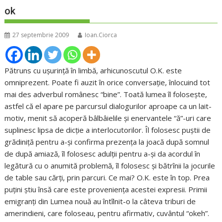
ok
27 septembrie 2009
Ioan.Ciorca
Pătruns cu uşurinţă în limbă, arhicunoscutul O.K. este
omniprezent. Poate fi auzit în orice conversaţie, înlocuind tot
mai des adverbul românesc “bine”. Toată lumea îl foloseşte,
astfel că el apare pe parcursul dialogurilor aproape ca un lait-
motiv, menit să acoperă bâlbâielile şi enervantele “ă”-uri care
suplinesc lipsa de dicţie a interlocutorilor. Îl folosesc puştii de
grădiniţă pentru a-şi confirma prezenţa la joacă după somnul
de după amiază, îl folosesc adulţii pentru a-şi da acordul în
legătură cu o anumită problemă, îl folosesc şi bătrînii la jocurile
de table sau cărţi, prin parcuri. Ce mai? O.K. este în top. Prea
puţini ştiu însă care este provenienţa acestei expresii. Primii
emigranţi din Lumea nouă au întîlnit-o la câteva triburi de
amerindieni, care foloseau, pentru afirmativ, cuvântul “okeh”.