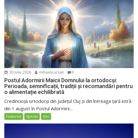
30 iulie 2026
mihaela.ursan
0
Postul Adormirii Maicii Domnului la ortodocși:
Perioada, semnificații, tradiții și recomandări pentru
o alimentație echilibrată
Credincioșii ortodocși din județul Cluj și din întreaga țară intră
din 1 august în Postul Adormirii...
Featured
Special
Stiri