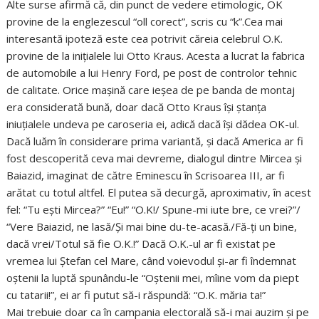
Alte surse afirmă că, din punct de vedere etimologic, OK
provine de la englezescul “oll corect”, scris cu “k”.Cea mai
interesantă ipoteză este cea potrivit căreia celebrul O.K.
provine de la iniţialele lui Otto Kraus. Acesta a lucrat la fabrica
de automobile a lui Henry Ford, pe post de controlor tehnic
de calitate. Orice maşină care ieşea de pe banda de montaj
era considerată bună, doar dacă Otto Kraus îşi ştanţa
iniuţialele undeva pe caroseria ei, adică dacă îşi dădea OK-ul.
Dacă luăm în considerare prima variantă, şi dacă America ar fi
fost descoperită ceva mai devreme, dialogul dintre Mircea şi
Baiazid, imaginat de către Eminescu în Scrisoarea III, ar fi
arătat cu totul altfel. El putea să decurgă, aproximativ, în acest
fel: “Tu eşti Mircea?” “Eu!” “O.K!/ Spune-mi iute bre, ce vrei?”/
“Vere Baiazid, ne lasă/Şi mai bine du-te-acasă./Fă-ţi un bine,
dacă vrei/Totul să fie O.K.!” Dacă O.K.-ul ar fi existat pe
vremea lui Ştefan cel Mare, când voievodul şi-ar fi îndemnat
oştenii la luptă spunându-le “Oştenii mei, mîine vom da piept
cu tatarii!”, ei ar fi putut să-i răspundă: “O.K. măria ta!”
Mai trebuie doar ca în campania electorală să-i mai auzim şi pe