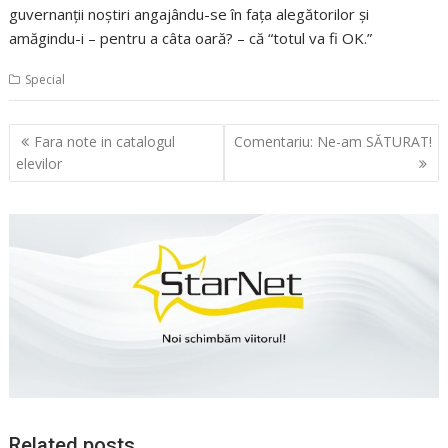
guvernanţii noştiri angajându-se în faţa alegătorilor şi
amăgindu-i – pentru a câta oară? – că “totul va fi OK.”
Special
Navigare
Fara note in catalogul
Comentariu: Ne-am SĂTURAT!
în
elevilor
articole
Related posts