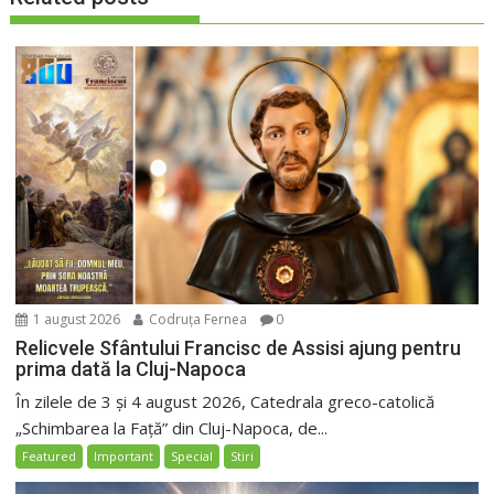
1 august 2026
Codruța Fernea
0
Relicvele Sfântului Francisc de Assisi ajung pentru
prima dată la Cluj-Napoca
În zilele de 3 și 4 august 2026, Catedrala greco-catolică
„Schimbarea la Față” din Cluj-Napoca, de...
Featured
Important
Special
Stiri