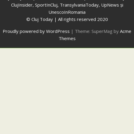
ClujInsider, SportInCluj, TransylvaniaToday, UpNews și
UnescoInRomania
© Cluj Today | All rights reserved 2020
Proudly powered by WordPress
|
Theme: SuperMag by
Acme
Themes