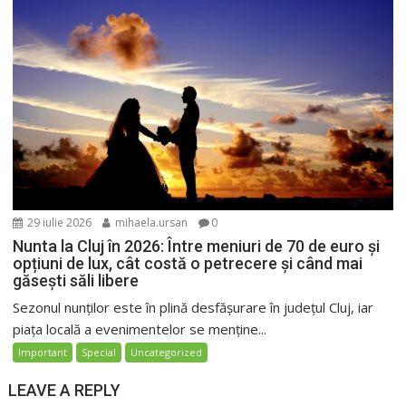
29 iulie 2026
mihaela.ursan
0
Nunta la Cluj în 2026: Între meniuri de 70 de euro și
opțiuni de lux, cât costă o petrecere și când mai
găsești săli libere
Sezonul nunților este în plină desfășurare în județul Cluj, iar
piața locală a evenimentelor se menține...
Important
Special
Uncategorized
LEAVE A REPLY