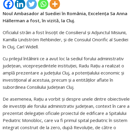
Noul Ambasador al Suediei în România, Excelența Sa Anna
Hällerman a fost, în vizită, la Cluj.
Oficialul străin a fost însoțit de Consilierul și Adjunctul Misiunii,
Kamilla Lindström Rehbinder, și de Consulul Onorific al Suediei
în Cluj, Carl Widell.
Cu prilejul întâlnirii ce a avut loc la sediul forului administrativ
județean, vicepreședintele instituției, Radu Rațiu a realizat o
amplă prezentare a județului Cluj, a potenţialului economic şi
investiţional al acestuia, precum și a entităților aflate în
subordinea Consiliului Județean Cluj.
De asemenea, Rațiu a vorbit și despre unele dintre obiectivele
de investiții ale forului administrativ județean, context în care a
prezentat delegației oficiale proiectul de edificare a Spitalului
Pediatric Monobloc, care va fi primul spital pediatric în sistem
integrat construit de la zero, după Revoluție, de către o