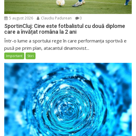
5 august 2026
Claudiu Padurean
0
SportinCluj: Cine este fotbalistul cu două diplome
care a învățat româna la 2 ani
Într-o lume a sportului rege în care performanța sportivă e
pusă pe prim plan, atacantul dinamovist...
Important
Stiri