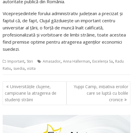
autoritate publică din România.
Vicepreședintele forului administrativ județean a precizat și
faptul că, de fapt, Clujul găzduiește un important centru
universitar al țării, o forţă de muncă înalt calificată,
profesionalizată şi vorbitoare de limbi străine, toate acestea
fiind premise optime pentru atragerea agenților economici
suedezi.
,
,
,
,
Important
Stiri
Amasador
Anna Hällerman
Excelența Sa
Radu
,
,
Ratiu
suedia
vizita
Navigare
Universitățile clujene,
Yuppi Camp, inițiativa eroilor
în
campioane la atragerea de
care se luptă cu bolile
articole
studenți străini
cronice