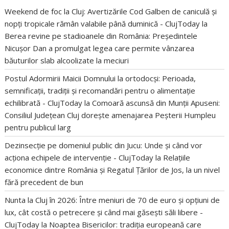
Weekend de foc la Cluj: Avertizările Cod Galben de caniculă și
nopți tropicale rămân valabile până duminică - ClujToday
la
Berea revine pe stadioanele din România: Președintele
Nicușor Dan a promulgat legea care permite vânzarea
băuturilor slab alcoolizate la meciuri
Postul Adormirii Maicii Domnului la ortodocși: Perioada,
semnificații, tradiții și recomandări pentru o alimentație
echilibrată - ClujToday
la
Comoară ascunsă din Munții Apuseni:
Consiliul Județean Cluj dorește amenajarea Peșterii Humpleu
pentru publicul larg
Dezinsecție pe domeniul public din Jucu: Unde și când vor
acționa echipele de intervenție - ClujToday
la
Relațiile
economice dintre România și Regatul Țărilor de Jos, la un nivel
fără precedent de bun
Nunta la Cluj în 2026: Între meniuri de 70 de euro și opțiuni de
lux, cât costă o petrecere și când mai găsești săli libere -
ClujToday
la
Noaptea Bisericilor: tradiția europeană care