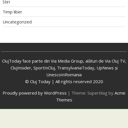
Stiri
Timp liber
Uncategorized
ClujToday face parte din Via Media Group, alături de Via Cluj TV,
ClujInsider, SportInCluj, TransylvaniaToday, UpNews și
UnescoInRomania
© Cluj Today | All rights reserved 2020
Proudly powered by WordPress
|
Theme: SuperMag by
Acme
Themes