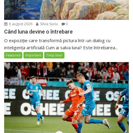
6 august 2026
Silvia Suciu
0
Când luna devine o întrebare
O expoziție care transformă pictura într-un dialog cu
inteligența artificială Cum ai salva luna? Este întrebarea...
Featured
Important
Timp liber