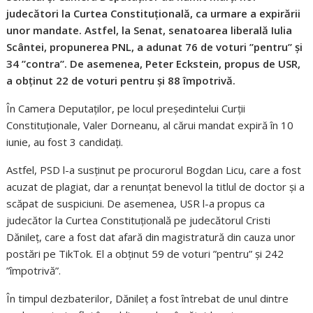
judecători la Curtea Constituțională, ca urmare a expirării
unor mandate. Astfel, la Senat, senatoarea liberală Iulia
Scântei, propunerea PNL, a adunat 76 de voturi ”pentru” și
34 ”contra”. De asemenea, Peter Eckstein, propus de USR,
a obținut 22 de voturi pentru și 88 împotrivă.
În Camera Deputaților, pe locul președintelui Curții
Constituționale, Valer Dorneanu, al cărui mandat expiră în 10
iunie, au fost 3 candidați.
Astfel, PSD l-a susținut pe procurorul Bogdan Licu, care a fost
acuzat de plagiat, dar a renunțat benevol la titlul de doctor și a
scăpat de suspiciuni. De asemenea, USR l-a propus ca
judecător la Curtea Constituțională pe judecătorul Cristi
Dănileț, care a fost dat afară din magistratură din cauza unor
postări pe TikTok. El a obținut 59 de voturi ”pentru” și 242
”împotrivă”.
În timpul dezbaterilor, Dănileț a fost întrebat de unul dintre