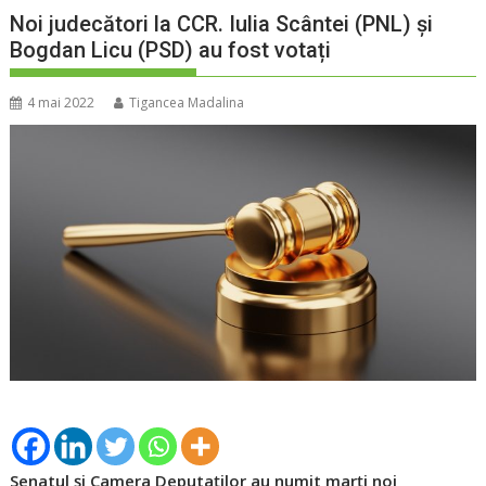
Noi judecători la CCR. Iulia Scântei (PNL) și
Bogdan Licu (PSD) au fost votați
4 mai 2022
Tigancea Madalina
Senatul și Camera Deputaților au numit marți noi