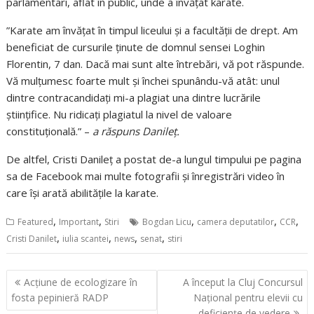
parlamentari, aflat în public, unde a învățat karate.
”Karate am învățat în timpul liceului și a facultății de drept. Am
beneficiat de cursurile ținute de domnul sensei Loghin
Florentin, 7 dan. Dacă mai sunt alte întrebări, vă pot răspunde.
Vă mulțumesc foarte mult și închei spunându-vă atât: unul
dintre contracandidați mi-a plagiat una dintre lucrările
științifice. Nu ridicați plagiatul la nivel de valoare
constituțională.” –
a răspuns Danileț.
De altfel, Cristi Danileț a postat de-a lungul timpului pe pagina
sa de Facebook mai multe fotografii și înregistrări video în
care își arată abilitățile la karate.
,
,
,
,
,
Featured
Important
Stiri
Bogdan Licu
camera deputatilor
CCR
,
,
,
,
Cristi Danilet
iulia scantei
news
senat
stiri
Navigare
Acțiune de ecologizare în
A început la Cluj Concursul
în
fosta pepinieră RADP
Național pentru elevii cu
deficiențe de vedere