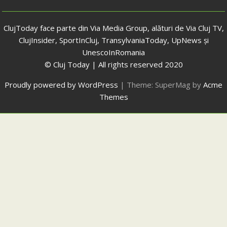
ClujToday face parte din Via Media Group, alături de Via Cluj TV,
ClujInsider, SportInCluj, TransylvaniaToday, UpNews și
UnescoInRomania
© Cluj Today | All rights reserved 2020
Proudly powered by WordPress
|
Theme: SuperMag by
Acme
Themes