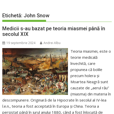
Etichetă:
John Snow
Medicii s-au bazat pe teoria miasmei până în
secolul XIX
19 septembrie 2024
Andrei Albu
Teoria miasmei, este o
teorie medicală
învechită, care
propunea că bolile
precum holera și
Moartea Neagră sunt
cauzate de „aerul rău”
(miasma) din materia în
descompunere. Originară de la Hipocrate în secolul al IV-lea
î.e.n., teoria a fost acceptată în Europa și China. Teoria a
persistat până în jurul anului 1880, când a fost înlocuită de