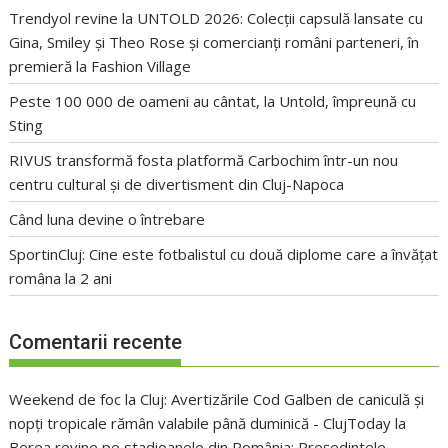
Trendyol revine la UNTOLD 2026: Colecții capsulă lansate cu
Gina, Smiley și Theo Rose și comercianți români parteneri, în
premieră la Fashion Village
Peste 100 000 de oameni au cântat, la Untold, împreună cu
Sting
RIVUS transformă fosta platformă Carbochim într-un nou
centru cultural și de divertisment din Cluj-Napoca
Când luna devine o întrebare
SportinCluj: Cine este fotbalistul cu două diplome care a învățat
româna la 2 ani
Comentarii recente
Weekend de foc la Cluj: Avertizările Cod Galben de caniculă și
nopți tropicale rămân valabile până duminică - ClujToday
la
Berea revine pe stadioanele din România: Președintele