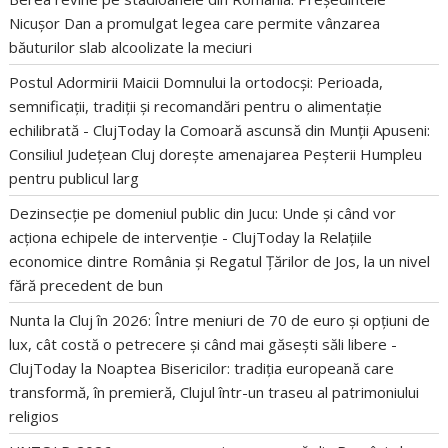
Nicușor Dan a promulgat legea care permite vânzarea
băuturilor slab alcoolizate la meciuri
Postul Adormirii Maicii Domnului la ortodocși: Perioada,
semnificații, tradiții și recomandări pentru o alimentație
echilibrată - ClujToday
la
Comoară ascunsă din Munții Apuseni:
Consiliul Județean Cluj dorește amenajarea Peșterii Humpleu
pentru publicul larg
Dezinsecție pe domeniul public din Jucu: Unde și când vor
acționa echipele de intervenție - ClujToday
la
Relațiile
economice dintre România și Regatul Țărilor de Jos, la un nivel
fără precedent de bun
Nunta la Cluj în 2026: Între meniuri de 70 de euro și opțiuni de
lux, cât costă o petrecere și când mai găsești săli libere -
ClujToday
la
Noaptea Bisericilor: tradiția europeană care
transformă, în premieră, Clujul într-un traseu al patrimoniului
religios