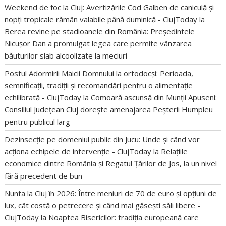
Weekend de foc la Cluj: Avertizările Cod Galben de caniculă și
nopți tropicale rămân valabile până duminică - ClujToday
la
Berea revine pe stadioanele din România: Președintele
Nicușor Dan a promulgat legea care permite vânzarea
băuturilor slab alcoolizate la meciuri
Postul Adormirii Maicii Domnului la ortodocși: Perioada,
semnificații, tradiții și recomandări pentru o alimentație
echilibrată - ClujToday
la
Comoară ascunsă din Munții Apuseni:
Consiliul Județean Cluj dorește amenajarea Peșterii Humpleu
pentru publicul larg
Dezinsecție pe domeniul public din Jucu: Unde și când vor
acționa echipele de intervenție - ClujToday
la
Relațiile
economice dintre România și Regatul Țărilor de Jos, la un nivel
fără precedent de bun
Nunta la Cluj în 2026: Între meniuri de 70 de euro și opțiuni de
lux, cât costă o petrecere și când mai găsești săli libere -
ClujToday
la
Noaptea Bisericilor: tradiția europeană care