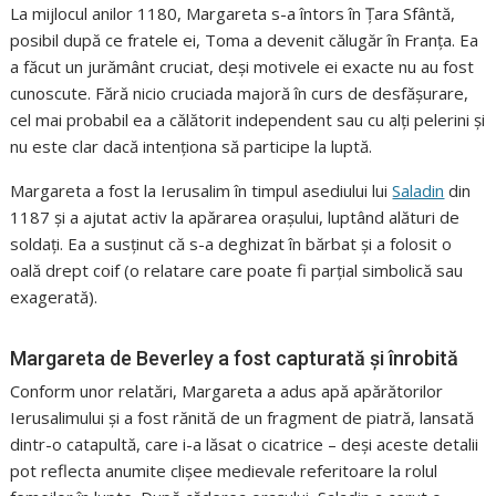
La mijlocul anilor 1180, Margareta s-a întors în Țara Sfântă,
posibil după ce fratele ei, Toma a devenit călugăr în Franța. Ea
a făcut un jurământ cruciat, deși motivele ei exacte nu au fost
cunoscute. Fără nicio cruciada majoră în curs de desfășurare,
cel mai probabil ea a călătorit independent sau cu alți pelerini și
nu este clar dacă intenționa să participe la luptă.
Margareta a fost la Ierusalim în timpul asediului lui
Saladin
din
1187 și a ajutat activ la apărarea orașului, luptând alături de
soldați. Ea a susținut că s-a deghizat în bărbat și a folosit o
oală drept coif (o relatare care poate fi parțial simbolică sau
exagerată).
Margareta de Beverley a fost capturată și înrobită
Conform unor relatări, Margareta a adus apă apărătorilor
Ierusalimului și a fost rănită de un fragment de piatră, lansată
dintr-o catapultă, care i-a lăsat o cicatrice – deși aceste detalii
pot reflecta anumite clișee medievale referitoare la rolul