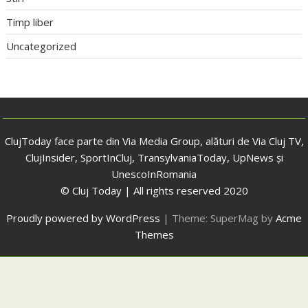
Timp liber
Uncategorized
ClujToday face parte din Via Media Group, alături de Via Cluj TV,
ClujInsider, SportInCluj, TransylvaniaToday, UpNews și
UnescoInRomania
© Cluj Today | All rights reserved 2020
Proudly powered by WordPress
|
Theme: SuperMag by
Acme
Themes