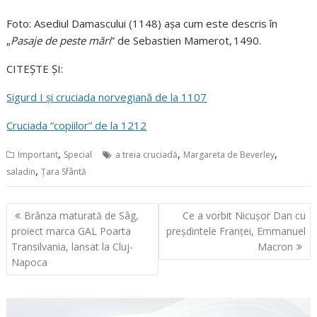
Foto: Asediul Damascului (1148) așa cum este descris în
„
Pasaje de peste mări
” de Sebastien Mamerot, 1490.
CITEȘTE ȘI:
Sigurd I și cruciada norvegiană de la 1107
Cruciada “copiilor” de la 1212
,
,
,
Important
Special
a treia cruciadă
Margareta de Beverley
,
saladin
Țara Sfântă
Navigare
Brânza maturată de Sâg,
Ce a vorbit Nicușor Dan cu
în
proiect marca GAL Poarta
preșdintele Franței, Emmanuel
articole
Transilvania, lansat la Cluj-
Macron
Napoca