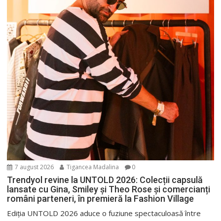
7 august 2026
Tigancea Madalina
0
Trendyol revine la UNTOLD 2026: Colecții capsulă
lansate cu Gina, Smiley și Theo Rose și comercianți
români parteneri, în premieră la Fashion Village
Ediția UNTOLD 2026 aduce o fuziune spectaculoasă între