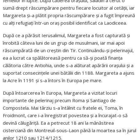
femeilor în lupte. După căderea orașului, Saladin a cerut o
sumă drept răscumpărare pentru fiecare locuitor al cetății, iar
Margareta și-a plătit propria răscumpărare și a fugit împreună
cu alți refugiați într-un oraș posibil identificat ca Laodiceea.
După ce a părăsit Ierusalimul, Margareta a fost capturată și
înrobită câteva luni de un grup de musulmani, iar mai apoi
răscumpărată de un creștin din Tir. Continuându-și pelerinajul,
ea a lucrat ca spălătoreasă pentru ca să-și poată finanța
călătoria către Antiohia, unde s-a alăturat apărării orașului și a
suportat consecințele unei bătălii din 1188. Margareta a ajuns
la Acre în 1191 și s-a întors în Europa pe mare.
După întoarcerea în Europa, Margareta a vizitat locuri
importante de pelerinaj precum Roma și Santiago de
Compostela. Mai târziu s-a întâlnit cu fratele ei, Toma, în
Froidmont, care i-a înregistrat povestea și a încurajat-o să
devină călugăriță. Ea a petrecut 18 ani la mănăstirea
cisterciană din Montreuil-sous-Laon până la moartea sa în jurul
anilor 1210 sau 1214/1215.