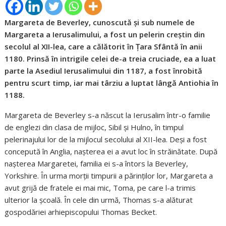
Margareta de Beverley, cunoscută și sub numele de
Margareta a Ierusalimului, a fost un pelerin creștin din
secolul al XII-lea, care a călătorit în Țara Sfântă în anii
1180. Prinsă în intrigile celei de-a treia cruciade, ea a luat
parte la Asediul Ierusalimului din 1187, a fost înrobită
pentru scurt timp, iar mai târziu a luptat lângă Antiohia în
1188.
Margareta de Beverley s-a născut la Ierusalim într-o familie
de englezi din clasa de mijloc, Sibil și Hulno, în timpul
pelerinajului lor de la mijlocul secolului al XII-lea. Deși a fost
concepută în Anglia, nașterea ei a avut loc în străinătate. După
nașterea Margaretei, familia ei s-a întors la Beverley,
Yorkshire. În urma morții timpurii a părinților lor, Margareta a
avut grijă de fratele ei mai mic, Toma, pe care l-a trimis
ulterior la școală. În cele din urmă, Thomas s-a alăturat
gospodăriei arhiepiscopului Thomas Becket.