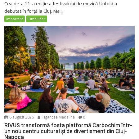
Cea de-a 11-a ediție a festivalului de muzică Untold a
debutat în forță la Cluj. Mai...
Important
Timp liber
6 august 2026
Tigancea Madalina
0
RIVUS transformă fosta platformă Carbochim într-
un nou centru cultural și de divertisment din Cluj-
Napoca