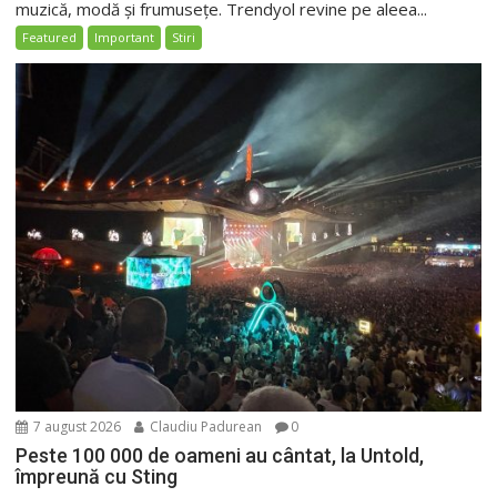
muzică, modă și frumusețe. Trendyol revine pe aleea...
Featured
Important
Stiri
7 august 2026
Claudiu Padurean
0
Peste 100 000 de oameni au cântat, la Untold,
împreună cu Sting