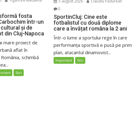
6
Tigancea Madalina
5 august 2026
Claudiu Padurean
0
sformă fosta
SportinCluj: Cine este
Carbochim într-un
fotbalistul cu două diplome
cultural și de
care a învățat româna la 2 ani
nt din Cluj-Napoca
Într-o lume a sportului rege în care
ai mare proiect de
performanța sportivă e pusă pe prim
bană aflat în
plan, atacantul dinamovist...
n România, schimbă
Important
Stiri
ea...
ortant
Stiri