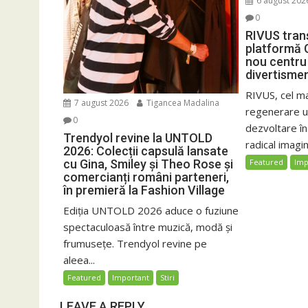
6 august 202
0
RIVUS tran
platformă 
nou centru 
divertisme
RIVUS, cel m
7 august 2026
Tigancea Madalina
regenerare ur
0
dezvoltare î
Trendyol revine la UNTOLD
radical imagin
2026: Colecții capsulă lansate
cu Gina, Smiley și Theo Rose și
Featured
Imp
comercianți români parteneri,
în premieră la Fashion Village
Ediția UNTOLD 2026 aduce o fuziune
spectaculoasă între muzică, modă și
frumusețe. Trendyol revine pe
aleea...
Featured
Important
Stiri
LEAVE A REPLY