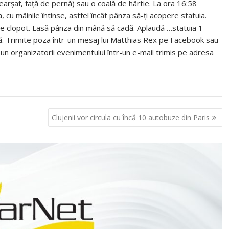
(cearșaf, față de pernă) sau o coală de hârtie. La ora 16:58
a, cu mâinile întinse, astfel încât pânza să-ți acopere statuia.
de clopot. Lasă pânza din mână să cadă. Aplaudă …statuia 1
ață. Trimite poza într-un mesaj lui Matthias Rex pe Facebook sau
n organizatorii evenimentului într-un e-mail trimis pe adresa
Clujenii vor circula cu încă 10 autobuze din Paris