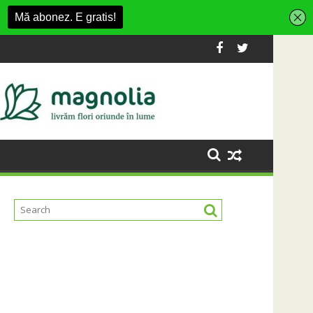
tisment din Cluj-Napoca
SportinCluj: Cine este fotbalistul cu d