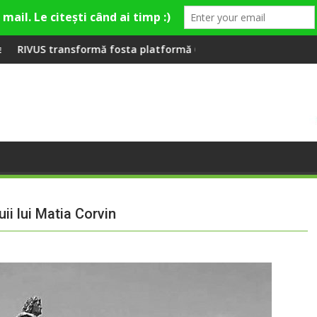
 Fashion Village
a platformă Carbochim într-un nou centru cultural și de diver
Când luna devine o întrebare
ii lui Matia Corvin