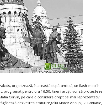
 Szakats, organizează, în această după-amiază, un flash-mob în
ent, programat pentru ora 16.50, tinerii artiști vor să protesteze
ui Matia Corvin, pe care o consideră drept cel mai reprezentativ
ănează dezvelirea statuii regelui Matei! Vino joi, 20 ianuarie,