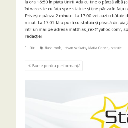
la ora 16:50 în piața Unirii. Adu cu tine o pânză albă 
întoarce-te cu fața spre statuie și ține pânza în fața t
Privește pânza 2 minute. La 17:00 vei auzi o bătaie 
minut. La 17:01 fă o poză cu statuia și pleacă din pi
într-un mail pe adresa matthias_rex@yahoo.com”, spu
redacției.
,
,
,
Stiri
flash-mob
istvan szakats
Matia Corvin
statuie
Navigare
Burse pentru performanță
în
articole