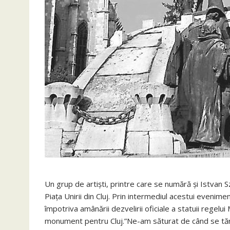
Un grup de artiști, printre care se numără și Istvan
Piața Unirii din Cluj. Prin intermediul acestui evenim
împotriva amânării dezvelirii oficiale a statuii regel
monument pentru Cluj.”Ne-am săturat de când se tărăg