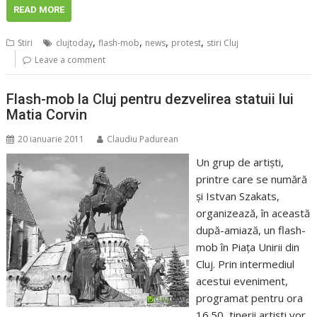
READ MORE
,
,
,
,
Stiri
clujtoday
flash-mob
news
protest
stiri Cluj
Leave a comment
Flash-mob la Cluj pentru dezvelirea statuii lui
Matia Corvin
20 ianuarie 2011
Claudiu Padurean
Un grup de artiști,
printre care se numără
și Istvan Szakats,
organizează, în această
după-amiază, un flash-
mob în Piața Unirii din
Cluj. Prin intermediul
acestui eveniment,
programat pentru ora
16.50, tinerii artiști vor