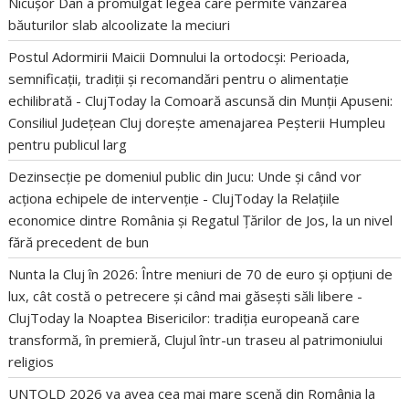
Nicușor Dan a promulgat legea care permite vânzarea
băuturilor slab alcoolizate la meciuri
Postul Adormirii Maicii Domnului la ortodocși: Perioada,
semnificații, tradiții și recomandări pentru o alimentație
echilibrată - ClujToday
la
Comoară ascunsă din Munții Apuseni:
Consiliul Județean Cluj dorește amenajarea Peșterii Humpleu
pentru publicul larg
Dezinsecție pe domeniul public din Jucu: Unde și când vor
acționa echipele de intervenție - ClujToday
la
Relațiile
economice dintre România și Regatul Țărilor de Jos, la un nivel
fără precedent de bun
Nunta la Cluj în 2026: Între meniuri de 70 de euro și opțiuni de
lux, cât costă o petrecere și când mai găsești săli libere -
ClujToday
la
Noaptea Bisericilor: tradiția europeană care
transformă, în premieră, Clujul într-un traseu al patrimoniului
religios
UNTOLD 2026 va avea cea mai mare scenă din România
la