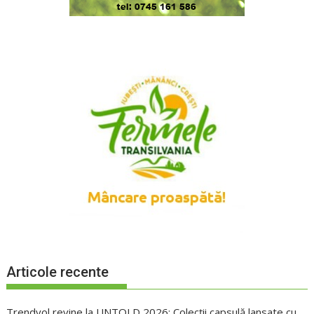
Articole recente
Trendyol revine la UNTOLD 2026: Colecții capsulă lansate cu