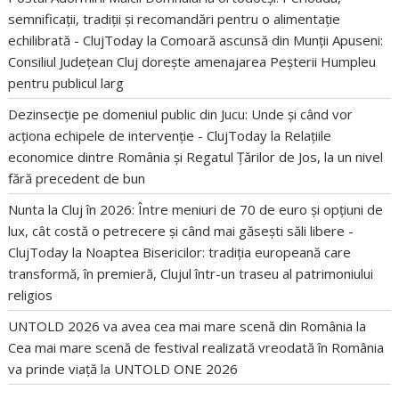
semnificații, tradiții și recomandări pentru o alimentație
echilibrată - ClujToday
la
Comoară ascunsă din Munții Apuseni:
Consiliul Județean Cluj dorește amenajarea Peșterii Humpleu
pentru publicul larg
Dezinsecție pe domeniul public din Jucu: Unde și când vor
acționa echipele de intervenție - ClujToday
la
Relațiile
economice dintre România și Regatul Țărilor de Jos, la un nivel
fără precedent de bun
Nunta la Cluj în 2026: Între meniuri de 70 de euro și opțiuni de
lux, cât costă o petrecere și când mai găsești săli libere -
ClujToday
la
Noaptea Bisericilor: tradiția europeană care
transformă, în premieră, Clujul într-un traseu al patrimoniului
religios
UNTOLD 2026 va avea cea mai mare scenă din România
la
Cea mai mare scenă de festival realizată vreodată în România
va prinde viață la UNTOLD ONE 2026