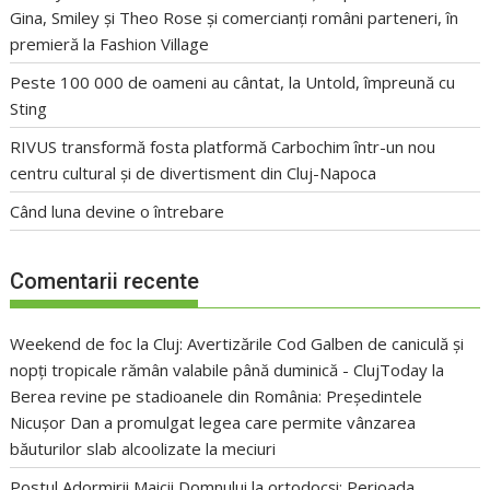
Gina, Smiley și Theo Rose și comercianți români parteneri, în
premieră la Fashion Village
Peste 100 000 de oameni au cântat, la Untold, împreună cu
Sting
RIVUS transformă fosta platformă Carbochim într-un nou
centru cultural și de divertisment din Cluj-Napoca
Când luna devine o întrebare
Comentarii recente
Weekend de foc la Cluj: Avertizările Cod Galben de caniculă și
nopți tropicale rămân valabile până duminică - ClujToday
la
Berea revine pe stadioanele din România: Președintele
Nicușor Dan a promulgat legea care permite vânzarea
băuturilor slab alcoolizate la meciuri
Postul Adormirii Maicii Domnului la ortodocși: Perioada,