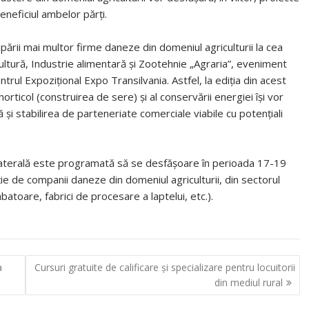
neficiul ambelor părţi.
icipării mai multor firme daneze din domeniul agriculturii la cea
cultură, Industrie alimentară şi Zootehnie „Agraria”, eveniment
trul Expoziţional Expo Transilvania. Astfel, la ediţia din acest
ticol (construirea de sere) şi al conservării energiei îşi vor
şi stabilirea de parteneriate comerciale viabile cu potenţiali
laterală este programată să se desfăşoare în perioada 17-19
e de companii daneze din domeniul agriculturii, din sectorul
abatoare, fabrici de procesare a laptelui, etc.).
a
Cursuri gratuite de calificare şi specializare pentru locuitorii
din mediul rural