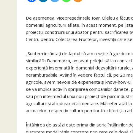
De asemenea, vicepreşedintele Ioan Oleleu a făcut o 
domeniul agriculturii aflate, în acest moment, pe lista 
proiectul construirii unui abator pentru sacrificarea o
Centru pentru Colectarea Fructelor, investiţii care se 
„Suntem încântaţi de faptul că am reuşit să gazduim in
similară în Danemarca, am avut prilejul să iau contact
experienţă însemnată în domeniul dezvoltării rurale, al
nerambursabile. Având în vedere faptul că, pe 20 ma
agricole, avem nevoie de experienţa şi know-how-ul da
se va implica activ în sprijinirea companiilor daneze, pr
sau prin intermediul unui nou proiect de parc industr
agriculturii şi al industriei alimentare. Mă refer atât la
animalelor, respectiv cultura pomilor fructiferi şi a ar
Întâlnirea de astăzi este prima din seria întâlnirilor
discutate modalităţile concrete prin care cele două Cl