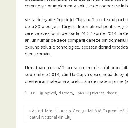
comune şi vor implementa soluţiile de cooperare în be
Vizita delegaţiei în judeţul Cluj vine în contextul part
de-a XX-a ediţie a Târgului Internaţional pentru Agri
care va avea loc în perioada 24-27 aprilie 2014, la Cen
an, un număr de zece companii daneze din domeniul hor
expune soluţiile tehnologice, acestea dorind totodată 
clienţi români.
Urmatoarea etapă în acest proiect de colaborare bi
septembrie 2014, când la Cluj va sosi o nouă delegaţi
creşterii animalelor şi a prelucrării de materii prime (
,
,
,
Stiri
agricol
clujtoday
Consiliul Judetean
danezi
Navigare
Actorii Marcel Iureş şi George Mihăiţă, în premieră l
în
Teatrul Naţional din Cluj
articole