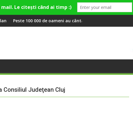
ley și Theo Rose și comercianți români parteneri, în premieră la
 de oameni au cântat, la Untold, împreună cu Sting
RIVUS transformă fost
a Consiliul Judeţean Cluj