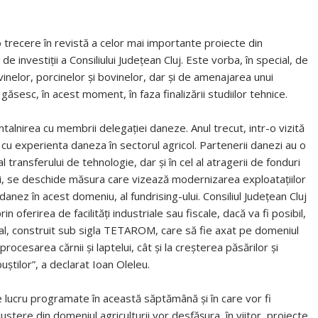
trecere în revistă a celor mai importante proiecte din
de investiţii a Consiliului Judeţean Cluj. Este vorba, în special, de
vinelor, porcinelor şi bovinelor, dar şi de amenajarea unui
găsesc, în acest moment, în faza finalizării studiilor tehnice.
talnirea cu membrii delegaţiei daneze. Anul trecut, intr-o vizită
 cu experienta daneza în sectorul agricol. Partenerii danezi au o
 transferului de tehnologie, dar şi în cel al atragerii de fonduri
i, se deschide măsura care vizează modernizarea exploataţiilor
nez în acest domeniu, al fundrising-ului. Consiliul Judeţean Cluj
in oferirea de facilităţi industriale sau fiscale, dacă va fi posibil,
ial, construit sub sigla TETAROM, care să fie axat pe domeniul
 procesarea cărnii şi laptelui, cât şi la creşterea păsărilor şi
buştilor”, a declarat Ioan Oleleu.
 de lucru programate în această săptămână şi în care vor fi
ustere din domeniul agriculturii vor desfăşura, în viitor, proiecte