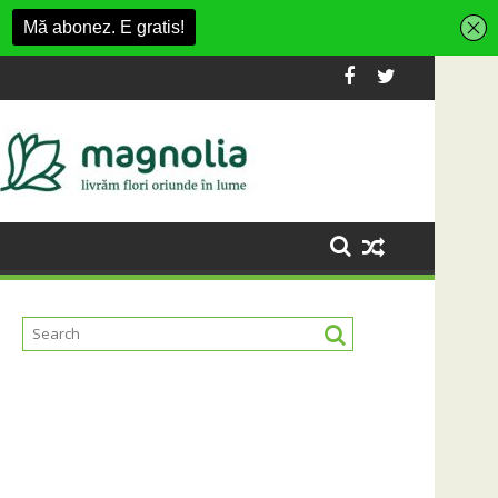
 Fashion Village
a platformă Carbochim într-un nou centru cultural și de divert
Când luna devine o întrebare