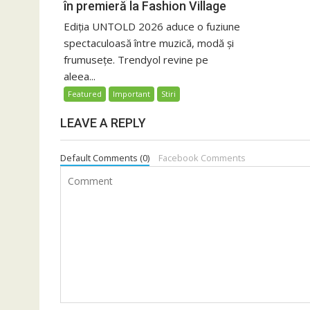
în premieră la Fashion Village
Ediția UNTOLD 2026 aduce o fuziune
spectaculoasă între muzică, modă și
frumusețe. Trendyol revine pe
aleea...
Featured
Important
Stiri
LEAVE A REPLY
Default Comments (0)
Facebook Comments