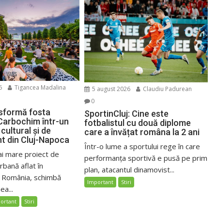
6
Tigancea Madalina
5 august 2026
Claudiu Padurean
0
sformă fosta
SportinCluj: Cine este
Carbochim într-un
fotbalistul cu două diplome
cultural și de
care a învățat româna la 2 ani
nt din Cluj-Napoca
Într-o lume a sportului rege în care
ai mare proiect de
performanța sportivă e pusă pe prim
bană aflat în
plan, atacantul dinamovist...
n România, schimbă
Important
Stiri
ea...
ortant
Stiri