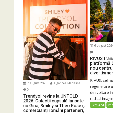
6 august 202
0
RIVUS tran
platformă 
nou centru 
divertisme
RIVUS, cel m
7 august 2026
Tigancea Madalina
regenerare ur
0
dezvoltare î
Trendyol revine la UNTOLD
radical imagin
2026: Colecții capsulă lansate
cu Gina, Smiley și Theo Rose și
Featured
Imp
comercianți români parteneri,