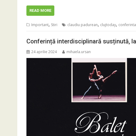
READ MORE
,
,
,
Important
Stiri
claudiu padurean
clujtoday
conferinta
Conferință interdisciplinară susținută, l
24 aprilie 2024
mihaela.ursan