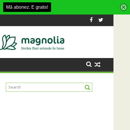
uj-Napoca
SportinCluj: Cine este fotbalistul cu două diplome ca