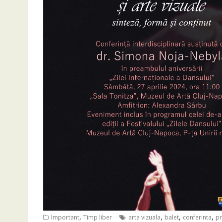
,
,
,
,
Important
Timp liber
arta vizuala
balet
conferinta
pr