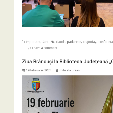
,
,
,
Important
Stiri
claudiu padurean
clujtoday
conferinta
Leave a comment
Ziua Brâncuși la Biblioteca Județeană „
19 februarie 2024
mihaela.ursan