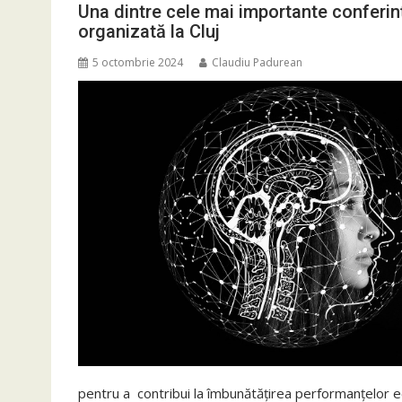
Una dintre cele mai importante conferințe
organizată la Cluj
5 octombrie 2024
Claudiu Padurean
pentru a contribui la îmbunătățirea performanțelor e