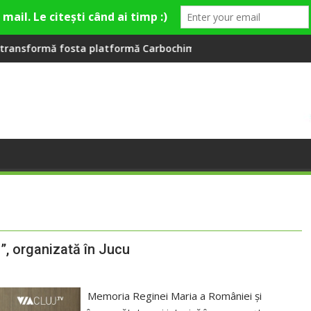
rbochim într-un nou centru cultural și de divertisment din Cl
Când luna devine o întrebare
”, organizată în Jucu
Memoria Reginei Maria a României și