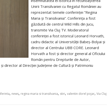
însemnătatea ei istorică în recunoașterea
Unirii Transilvaniei cu Regatul României au
reprezentat temele conferinței ”Regina
Maria și Transilvania”. Conferința a fost
găzduită de centrul Wild Hills din Jucu,
transmite Via Cluj TV. Moderatorul
conferinței a fost istoricul Leonard Horvath,
cadru didactic al Universității Babeș-Bolyai și
director al Centrului UBB CORE. Leonard
Horvath a fost și director general al Oficiului
Român pentru Drepturile de Autor,
 și director al Direcției Județene de Cultură și Patrimoniu
,
,
,
,
,
ferinta
news
regina maria si transilvania
stiri
valentin dorel pojar
Via Cluj