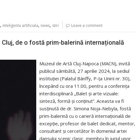
,
,
,
inteligenta artificiala
news
stiri
Leave a comment
a Cluj, de o fostă prim-balerină internațională
Muzeul de Artă Cluj-Napoca (MACN), invită
publicul sâmbătă, 27 aprilie 2024, la sediul
instituției (Palatul Bánffy, P-ța Unirii nr. 30),
începând cu ora 11:00, pentru a conferința
interdisciplinară „Balet și arte vizuale:
sinteză, formă și conținut”. Aceasta va fi
susţinută de dr. Simona Noja-Nebyla, fostă
prim-balerină cu o carieră internaţională de
excepţie, profesor de balet dedicat, mentor,
consultant şi cercetător în domeniul artei
dansului scenic clasic, membru în juriul unor