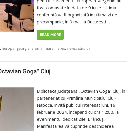
pentru Parlamentul European. Alegerile au
fost comasate în data de 9 iunie. Ultima
conferință va fi organizată în ultima zi de
precampanie, în 9 mai, la București.…
READ MORE
,
,
,
,
,
,
Europa
georgiana sima
mara mares
news
stiri
tnl
Octavian Goga” Cluj
Biblioteca Județeană „Octavian Goga” Cluj, în
parteneriat cu Primăria Municipiului Cluj-
Napoca, invită publicul interesat luni, 19
februarie 2024, începând cu ora 12:00, la
evenimentul dedicat Zilei Brâncuși.
Manifestarea va cuprinde deschiderea