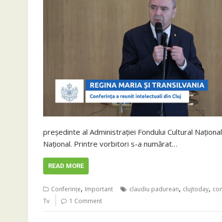
președinte al Administrației Fondului Cultural Național
Național. Printre vorbitori s-a numărat…
READ MORE
,
,
,
Conferințe
Important
claudiu padurean
clujtoday
con
Tv
1 Comment