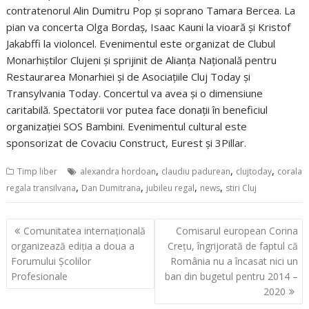
contratenorul Alin Dumitru Pop și soprano Tamara Bercea. La
pian va concerta Olga Bordaș, Isaac Kauni la vioară și Kristof
Jakabffi la violoncel. Evenimentul este organizat de Clubul
Monarhiștilor Clujeni și sprijinit de Alianța Națională pentru
Restaurarea Monarhiei și de Asociațiile Cluj Today și
Transylvania Today. Concertul va avea și o dimensiune
caritabilă. Spectatorii vor putea face donații în beneficiul
organizației SOS Bambini. Evenimentul cultural este
sponsorizat de Covaciu Construct, Eurest și 3Pillar.
,
,
,
Timp liber
alexandra hordoan
claudiu padurean
clujtoday
corala
,
,
,
,
regala transilvana
Dan Dumitrana
jubileu regal
news
stiri Cluj
Navigare
Comunitatea internațională
Comisarul european Corina
în
organizează ediția a doua a
Crețu, îngrijorată de faptul că
articole
Forumului Școlilor
România nu a încasat nici un
Profesionale
ban din bugetul pentru 2014 –
2020