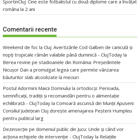
SportinCluj: Cine este fotbalistul cu două diplome care a învățat
româna la 2 ani
Comentarii recente
Weekend de foc la Cluj: Avertizările Cod Galben de caniculă și
nopți tropicale rămân valabile până duminică - ClujToday
la
Berea revine pe stadioanele din România: Președintele
Nicușor Dan a promulgat legea care permite vânzarea
băuturilor slab alcoolizate la meciuri
Postul Adormirii Maicii Domnului la ortodocși: Perioada,
semnificații, tradiții și recomandări pentru o alimentație
echilibrată - ClujToday
la
Comoară ascunsă din Munții Apuseni:
Consiliul Județean Cluj dorește amenajarea Peșterii Humpleu
pentru publicul larg
Dezinsecție pe domeniul public din Jucu: Unde și când vor
acționa echipele de intervenție - ClujToday
la
Relațiile