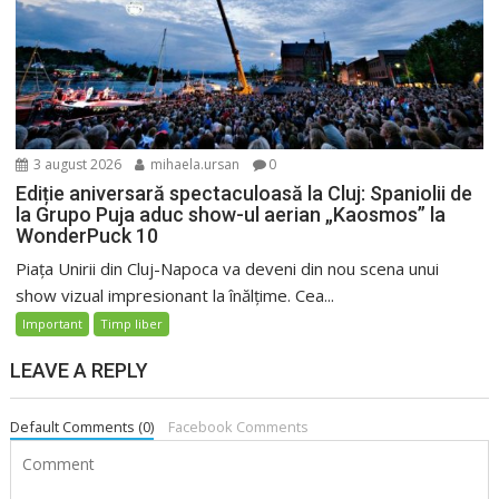
3 august 2026
mihaela.ursan
0
Ediție aniversară spectaculoasă la Cluj: Spaniolii de
la Grupo Puja aduc show-ul aerian „Kaosmos” la
WonderPuck 10
Piața Unirii din Cluj-Napoca va deveni din nou scena unui
show vizual impresionant la înălțime. Cea...
Important
Timp liber
LEAVE A REPLY
Default Comments (0)
Facebook Comments