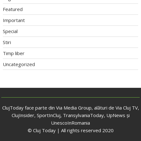
Featured
Important
Special
Stiri
Timp liber
Uncategorized
ClujToday face parte din Via Media Group, alături de Via Cluj TV,
ClujInsider, SportInCluj, TransylvaniaToday, UpNews și
UnescoInRomania
© Cluj Today | All rights reserved 2020