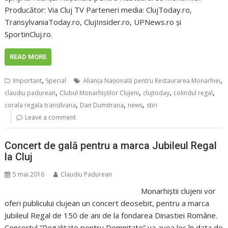
Producător: Via Cluj TV Parteneri media: ClujToday.ro,
TransylvaniaToday.ro, ClujInsider.ro, UPNews.ro și
SportinCluj.ro.
READ MORE
,
,
Important
Special
Alianța Națională pentru Restaurarea Monarhiei
,
,
,
,
claudiu padurean
Clubul Monarhiștilor Clujeni
clujtoday
colindul regal
,
,
,
corala regala transilvana
Dan Dumitrana
news
stiri
Leave a comment
Concert de gală pentru a marca Jubileul Regal
la Cluj
5 mai 2016
Claudiu Padurean
Monarhiștii clujeni vor
oferi publicului clujean un concert deosebit, pentru a marca
Jubileul Regal de 150 de ani de la fondarea Dinastiei Române.
Concertul ”Regalitate pentru Demnitate” va avea loc în data de