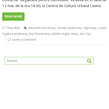
12 mai, de la ora 18.00, la Centrul de Cultură Urbană Casino.
READ MORE
,
,
,
Timp liber
alexandra hordoan
claudiu padurean
clujtoday
corala
,
,
,
,
regala transilvana
Dan Dumitrana
jubileu regal
news
stiri Cluj
Leave a comment