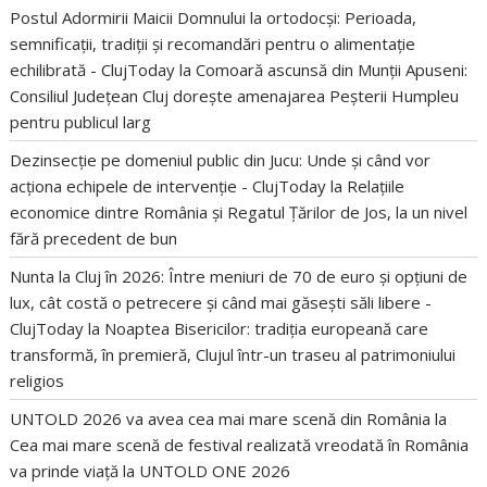
Postul Adormirii Maicii Domnului la ortodocși: Perioada,
semnificații, tradiții și recomandări pentru o alimentație
echilibrată - ClujToday
la
Comoară ascunsă din Munții Apuseni:
Consiliul Județean Cluj dorește amenajarea Peșterii Humpleu
pentru publicul larg
Dezinsecție pe domeniul public din Jucu: Unde și când vor
acționa echipele de intervenție - ClujToday
la
Relațiile
economice dintre România și Regatul Țărilor de Jos, la un nivel
fără precedent de bun
Nunta la Cluj în 2026: Între meniuri de 70 de euro și opțiuni de
lux, cât costă o petrecere și când mai găsești săli libere -
ClujToday
la
Noaptea Bisericilor: tradiția europeană care
transformă, în premieră, Clujul într-un traseu al patrimoniului
religios
UNTOLD 2026 va avea cea mai mare scenă din România
la
Cea mai mare scenă de festival realizată vreodată în România
va prinde viață la UNTOLD ONE 2026