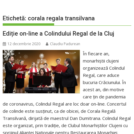
Etichetă:
corala regala transilvana
Ediție on-line a Colindului Regal de la Cluj
12 decembrie 2020
Claudiu Padurean
În fiecare an,
monarhiștii clujeni
organizează Colindul
Regal, care aduce
bucuria Crăciunului. În
acest an, din motive
care țin de pandemia
de coronavirus, Colindul Regal are loc doar on-line. Concertul
de colinde este susținut, ca de obicei, de Corala Regală
Transilvană, dirijată de maestrul Dan Dumitrana. Colindul Regal
este organizat, prin tradiție, de Clubul Monarhiștilor Clujeni cu
sprijinul Alianței Naționale pentru Restaurarea Monarhiei.