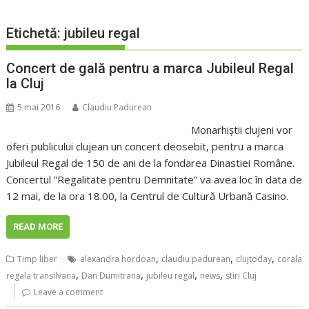
Etichetă:
jubileu regal
Concert de gală pentru a marca Jubileul Regal
la Cluj
5 mai 2016
Claudiu Padurean
Monarhiștii clujeni vor
oferi publicului clujean un concert deosebit, pentru a marca
Jubileul Regal de 150 de ani de la fondarea Dinastiei Române.
Concertul ”Regalitate pentru Demnitate” va avea loc în data de
12 mai, de la ora 18.00, la Centrul de Cultură Urbană Casino.
READ MORE
,
,
,
Timp liber
alexandra hordoan
claudiu padurean
clujtoday
corala
,
,
,
,
regala transilvana
Dan Dumitrana
jubileu regal
news
stiri Cluj
Leave a comment