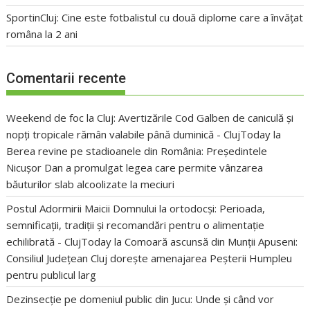
SportinCluj: Cine este fotbalistul cu două diplome care a învățat
româna la 2 ani
Comentarii recente
Weekend de foc la Cluj: Avertizările Cod Galben de caniculă și
nopți tropicale rămân valabile până duminică - ClujToday
la
Berea revine pe stadioanele din România: Președintele
Nicușor Dan a promulgat legea care permite vânzarea
băuturilor slab alcoolizate la meciuri
Postul Adormirii Maicii Domnului la ortodocși: Perioada,
semnificații, tradiții și recomandări pentru o alimentație
echilibrată - ClujToday
la
Comoară ascunsă din Munții Apuseni:
Consiliul Județean Cluj dorește amenajarea Peșterii Humpleu
pentru publicul larg
Dezinsecție pe domeniul public din Jucu: Unde și când vor