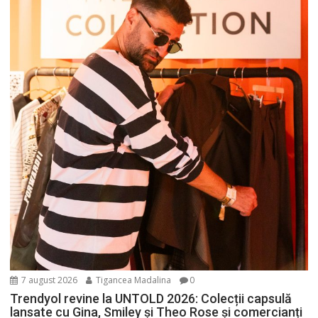
7 august 2026
Tigancea Madalina
0
Trendyol revine la UNTOLD 2026: Colecții capsulă
lansate cu Gina, Smiley și Theo Rose și comercianți