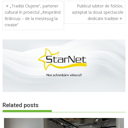
Navigare
„Tradiții Clujene”, partener
Publicul iubitor de folclor,
în
cultural în proiectul „Respirând
așteptat la două spectacole
articole
Brâncuși – de la meșteșug la
dedicate tradiției
creație”
Related posts