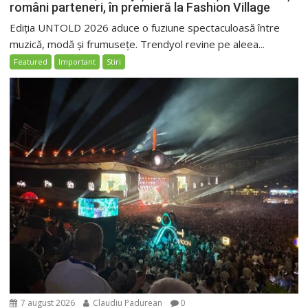
români parteneri, în premieră la Fashion Village
Ediția UNTOLD 2026 aduce o fuziune spectaculoasă între
muzică, modă și frumusețe. Trendyol revine pe aleea...
Featured
Important
Stiri
7 august 2026
Claudiu Padurean
0