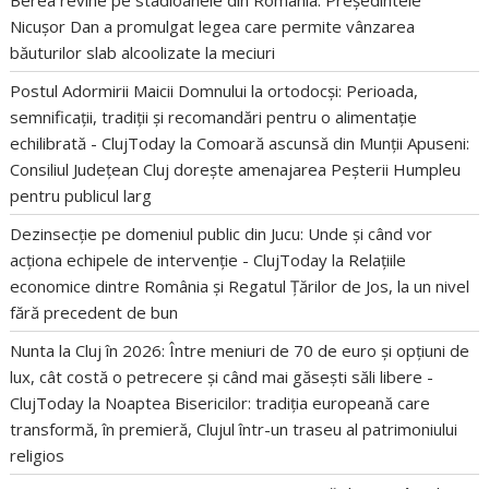
Berea revine pe stadioanele din România: Președintele
Nicușor Dan a promulgat legea care permite vânzarea
băuturilor slab alcoolizate la meciuri
Postul Adormirii Maicii Domnului la ortodocși: Perioada,
semnificații, tradiții și recomandări pentru o alimentație
echilibrată - ClujToday
la
Comoară ascunsă din Munții Apuseni:
Consiliul Județean Cluj dorește amenajarea Peșterii Humpleu
pentru publicul larg
Dezinsecție pe domeniul public din Jucu: Unde și când vor
acționa echipele de intervenție - ClujToday
la
Relațiile
economice dintre România și Regatul Țărilor de Jos, la un nivel
fără precedent de bun
Nunta la Cluj în 2026: Între meniuri de 70 de euro și opțiuni de
lux, cât costă o petrecere și când mai găsești săli libere -
ClujToday
la
Noaptea Bisericilor: tradiția europeană care
transformă, în premieră, Clujul într-un traseu al patrimoniului
religios