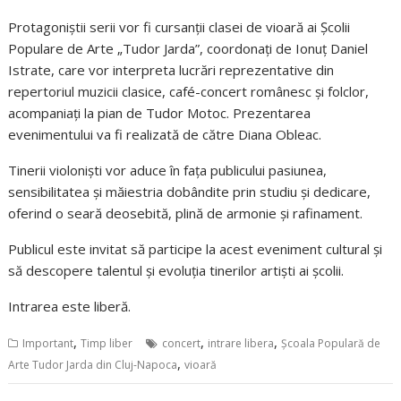
Protagoniștii serii vor fi cursanții clasei de vioară ai Școlii
Populare de Arte „Tudor Jarda”, coordonați de Ionuț Daniel
Istrate, care vor interpreta lucrări reprezentative din
repertoriul muzicii clasice, café-concert românesc și folclor,
acompaniați la pian de Tudor Motoc. Prezentarea
evenimentului va fi realizată de către Diana Obleac.
Tinerii violoniști vor aduce în fața publicului pasiunea,
sensibilitatea și măiestria dobândite prin studiu și dedicare,
oferind o seară deosebită, plină de armonie și rafinament.
Publicul este invitat să participe la acest eveniment cultural și
să descopere talentul și evoluția tinerilor artiști ai școlii.
Intrarea este liberă.
,
,
,
Important
Timp liber
concert
intrare libera
Școala Populară de
,
Arte Tudor Jarda din Cluj-Napoca
vioară