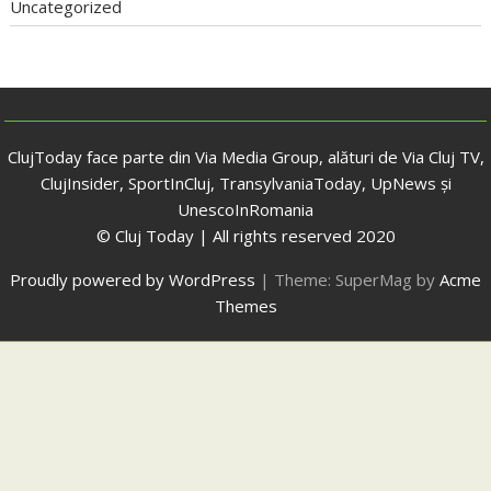
Uncategorized
ClujToday face parte din Via Media Group, alături de Via Cluj TV,
ClujInsider, SportInCluj, TransylvaniaToday, UpNews și
UnescoInRomania
© Cluj Today | All rights reserved 2020
Proudly powered by WordPress
|
Theme: SuperMag by
Acme
Themes