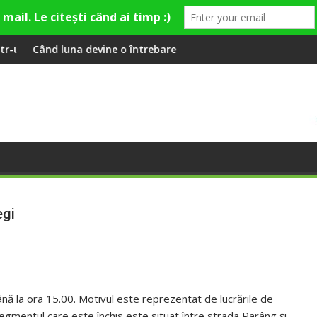
ural și de divertisment din Cluj-Napoca
ine o întrebare
SportinCluj: Cine este
egi
până la ora 15.00. Motivul este reprezentat de lucrările de
Segmentul care este închis este situat între strada Parâng şi