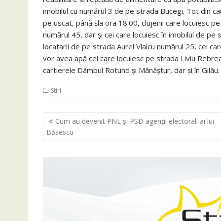
imobilul cu numărul 3 de pe strada Bucegi. Tot din ca
pe uscat, până şla ora 18.00, clujenii care locuiesc 
numărul 45, dar şi cei care locuiesc în imobilul de pe
locatarii de pe strada Aurel Vlaicu numărul 25, cei c
vor avea apă cei care locuiesc pe strada Liviu Rebrean
cartierele Dâmbul Rotund şi Mănăştur, dar şi în Gilău.
Stiri
Navigare
Cum au devenit PNL şi PSD agenţii electorali ai lui
în
Băsescu
articole