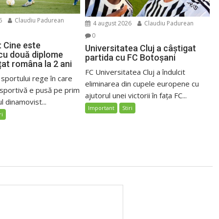
6
Claudiu Padurean
4 august 2026
Claudiu Padurean
0
: Cine este
Universitatea Cluj a câștigat
 cu două diplome
partida cu FC Botoșani
țat româna la 2 ani
FC Universitatea Cluj a îndulcit
 sportului rege în care
eliminarea din cupele europene cu
sportivă e pusă pe prim
ajutorul unei victorii în fața FC...
l dinamovist...
Important
Stiri
ri