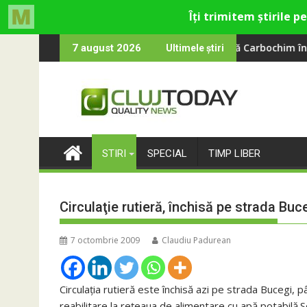
Skip
ting
 transformă fosta platformă Carbochim într-un nou centru cult
Când luna dev
7 august 2026
Ultimele știri
to
content
STIRI
SPECIAL
TIMP LIBER
Circulaţie rutieră, închisă pe strada Buc
7 octombrie 2009
Claudiu Padurean
Circulaţia rutieră este închisă azi pe strada Bucegi, 
reabilitare la reţeaua de alimentare cu apă potabilă.