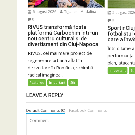
6 august 2026
Tigancea Madalina
5 august 202
0
0
RIVUS transformă fosta
SportinCluj
platformă Carbochim într-un
fotbalistul
nou centru cultural și de
care a învă
divertisment din Cluj-Napoca
Într-o lume a
RIVUS, cel mai mare proiect de
performanța 
regenerare urbană aflat în
plan, atacantu
dezvoltare în România, schimbă
Important
Sti
radical imaginea...
Featured
Important
Stiri
LEAVE A REPLY
Default Comments (0)
Facebook Comments