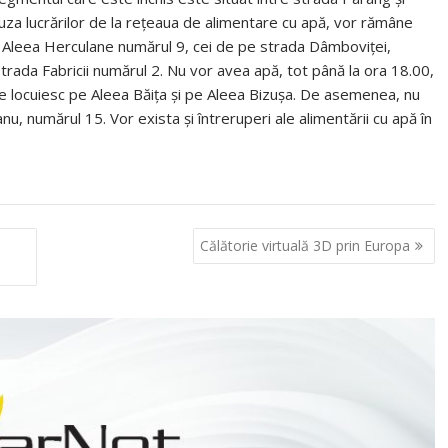
uza lucrărilor de la reţeaua de alimentare cu apă, vor rămâne
pe Aleea Herculane numărul 9, cei de pe strada Dâmboviţei,
 strada Fabricii numărul 2. Nu vor avea apă, tot până la ora 18.00,
are locuiesc pe Aleea Băiţa şi pe Aleea Bizuşa. De asemenea, nu
u, numărul 15. Vor exista şi întreruperi ale alimentării cu apă în
Călătorie virtuală 3D prin Europa