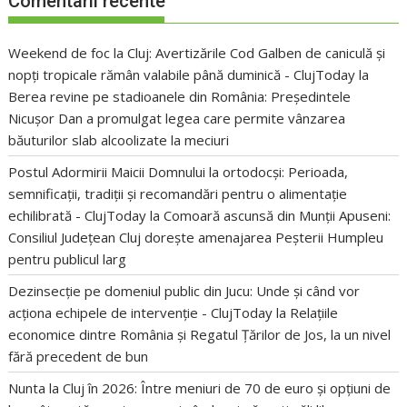
Comentarii recente
Weekend de foc la Cluj: Avertizările Cod Galben de caniculă și
nopți tropicale rămân valabile până duminică - ClujToday
la
Berea revine pe stadioanele din România: Președintele
Nicușor Dan a promulgat legea care permite vânzarea
băuturilor slab alcoolizate la meciuri
Postul Adormirii Maicii Domnului la ortodocși: Perioada,
semnificații, tradiții și recomandări pentru o alimentație
echilibrată - ClujToday
la
Comoară ascunsă din Munții Apuseni:
Consiliul Județean Cluj dorește amenajarea Peșterii Humpleu
pentru publicul larg
Dezinsecție pe domeniul public din Jucu: Unde și când vor
acționa echipele de intervenție - ClujToday
la
Relațiile
economice dintre România și Regatul Țărilor de Jos, la un nivel
fără precedent de bun
Nunta la Cluj în 2026: Între meniuri de 70 de euro și opțiuni de