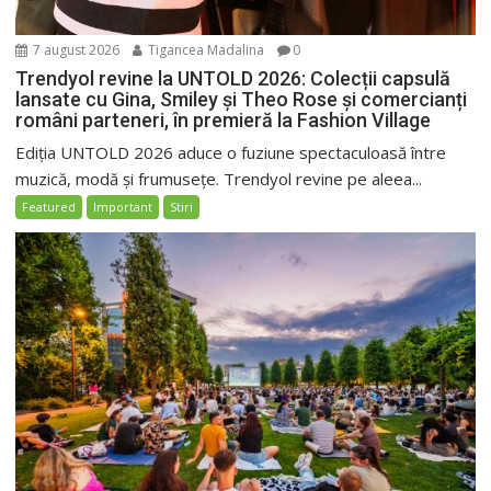
7 august 2026
Tigancea Madalina
0
Trendyol revine la UNTOLD 2026: Colecții capsulă
lansate cu Gina, Smiley și Theo Rose și comercianți
români parteneri, în premieră la Fashion Village
Ediția UNTOLD 2026 aduce o fuziune spectaculoasă între
muzică, modă și frumusețe. Trendyol revine pe aleea...
Featured
Important
Stiri