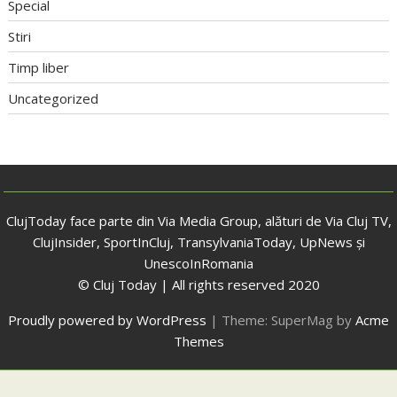
Special
Stiri
Timp liber
Uncategorized
ClujToday face parte din Via Media Group, alături de Via Cluj TV,
ClujInsider, SportInCluj, TransylvaniaToday, UpNews și
UnescoInRomania
© Cluj Today | All rights reserved 2020
Proudly powered by WordPress
|
Theme: SuperMag by
Acme
Themes