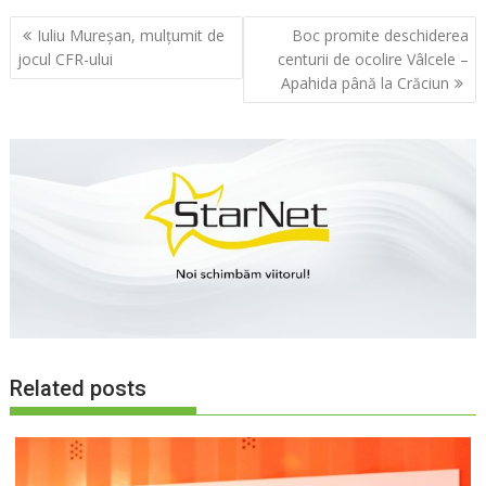
Navigare
Iuliu Mureşan, mulţumit de
Boc promite deschiderea
în
jocul CFR-ului
centurii de ocolire Vâlcele –
articole
Apahida până la Crăciun
Related posts