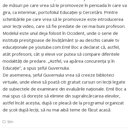
de măsuri pe care vrea să le promoveze în perioada în care va
gira, ca interimar, portofoliul Educaţiei şi Cercetării. Printre
schimbările pe care vrea să le promoveze este introducerea
unor lecţii video, care să fie predate de cei mai buni profesori.
Modelul este unul deja folosit în Occident, unde o serie de
instituţii presitgioase de învăţământ şi-au deschis canale tv
educaţionale pe youtube.com.Emil Boc a declarat că, astfel,
atât profesorii, cât şi elevii vor putea să compare diferitele
modalităţi de predare. „Astfel, va apărea concurenţa şi în
Educaţie”, a spus şeful Guvernului.
De asemenea, şeful Guvernului vrea să creeze biblioteci
virtuale, unde elevii să poată citi gratuit cursuri ori lecţii legate
de subiectele de examinare din evaluările naţionale. Emil Boc a
mai spus că doreşte să elimine din supraîncărcarea elevilor,
astfel încât aceştia, după ce pleacă de la programul organizat
de şcoli după lecţii, să nu mai aibă teme de făcut acasă.
Stiri