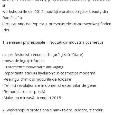
şi
workshopurile din 2015, noutăţile profesioniştilor beauty din
România” a
declarat Andrea Popescu, președintele Dispersie#Raspândim
Idei.
1. Seminarii profesionale – Noutăţi din industria cosmeticii
(cu profesionişti renumiţi din ţară şi stăinătate)
•Inovaţiile îngrijirii faciale
•Tratamente inovatoare anti-aging
•Importanţa acidului hyaluronic în cosmetica modernă
•Peelingul chimic şi modurile de folosire
•Tehnici revoluţionare în domeniul extensiilor de gene
•Remodelarea corporală
•Make-up mireasă- trenduri 2015
2. Workshopuri profesionale hair- tăiere, culoare, trenduri,