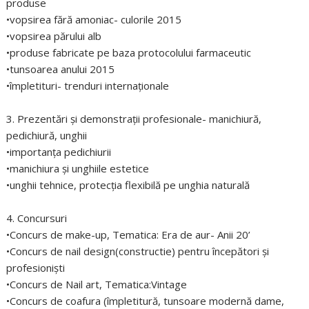
produse
•vopsirea fără amoniac- culorile 2015
•vopsirea părului alb
•produse fabricate pe baza protocolului farmaceutic
•tunsoarea anului 2015
•împletituri- trenduri internaţionale
3. Prezentări şi demonstraţii profesionale- manichiură,
pedichiură, unghii
•importanţa pedichiurii
•manichiura şi unghiile estetice
•unghii tehnice, protecţia flexibilă pe unghia naturală
4. Concursuri
•Concurs de make-up, Tematica: Era de aur- Anii 20’
•Concurs de nail design(constructie) pentru începători şi
profesionişti
•Concurs de Nail art, Tematica:Vintage
•Concurs de coafura (împletitură, tunsoare modernă dame,