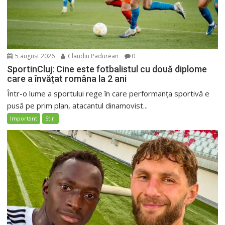
5 august 2026
Claudiu Padurean
0
SportinCluj: Cine este fotbalistul cu două diplome
care a învățat româna la 2 ani
Într-o lume a sportului rege în care performanța sportivă e
pusă pe prim plan, atacantul dinamovist...
Important
Stiri