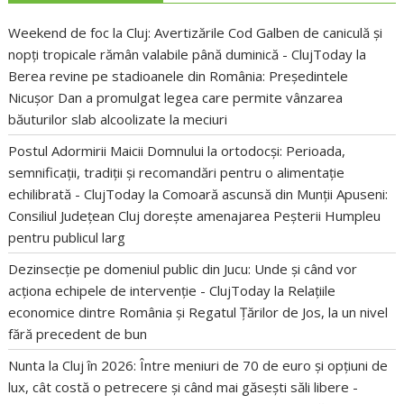
Weekend de foc la Cluj: Avertizările Cod Galben de caniculă și
nopți tropicale rămân valabile până duminică - ClujToday
la
Berea revine pe stadioanele din România: Președintele
Nicușor Dan a promulgat legea care permite vânzarea
băuturilor slab alcoolizate la meciuri
Postul Adormirii Maicii Domnului la ortodocși: Perioada,
semnificații, tradiții și recomandări pentru o alimentație
echilibrată - ClujToday
la
Comoară ascunsă din Munții Apuseni:
Consiliul Județean Cluj dorește amenajarea Peșterii Humpleu
pentru publicul larg
Dezinsecție pe domeniul public din Jucu: Unde și când vor
acționa echipele de intervenție - ClujToday
la
Relațiile
economice dintre România și Regatul Țărilor de Jos, la un nivel
fără precedent de bun
Nunta la Cluj în 2026: Între meniuri de 70 de euro și opțiuni de
lux, cât costă o petrecere și când mai găsești săli libere -