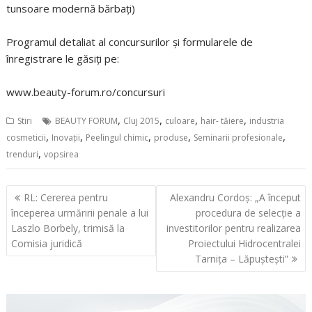
tunsoare modernă bărbaţi)
Programul detaliat al concursurilor şi formularele de
înregistrare le găsiţi pe:
www.beauty-forum.ro/concursuri
,
,
,
,
Stiri
BEAUTY FORUM
Cluj 2015
culoare
hair- tăiere
industria
,
,
,
,
,
cosmeticii
Inovaţii
Peelingul chimic
produse
Seminarii profesionale
,
trenduri
vopsirea
Navigare
RL: Cererea pentru
Alexandru Cordoș: „A început
în
începerea urmăririi penale a lui
procedura de selecție a
articole
Laszlo Borbely, trimisă la
investitorilor pentru realizarea
Comisia juridică
Proiectului Hidrocentralei
Tarnița – Lăpuștești”