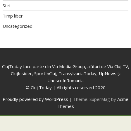
Stiri
Timp liber
Uncategorized
ClujToday face parte din Via Media Group, alături de Via Cluj TV,
ClujInsider, SportInCluj, TransylvaniaToday, UpNews și
UnescoInRomania
© Cluj Today | All rights reserved 2020
Proudly powered by WordPress
|
Theme: SuperMag by
Acme
Themes