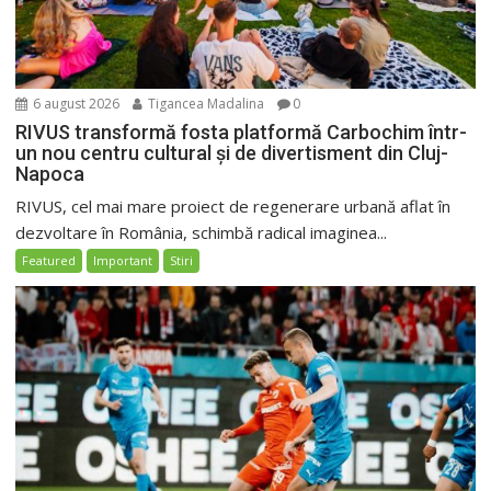
6 august 2026
Tigancea Madalina
0
RIVUS transformă fosta platformă Carbochim într-
un nou centru cultural și de divertisment din Cluj-
Napoca
RIVUS, cel mai mare proiect de regenerare urbană aflat în
dezvoltare în România, schimbă radical imaginea...
Featured
Important
Stiri