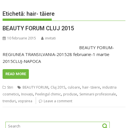
Etichetă:
hair- tăiere
BEAUTY FORUM CLUJ 2015
10 februarie 2015
invitati
BEAUTY FORUM-
REGIUNEA TRANSILVANIA-201528 februarie-1 martie
2015CLUJ-NAPOCA
READ MORE
,
,
,
,
Stiri
BEAUTY FORUM
Cluj 2015
culoare
hair- tăiere
industria
,
,
,
,
,
cosmeticii
Inovaţii
Peelingul chimic
produse
Seminarii profesionale
,
trenduri
vopsirea
Leave a comment