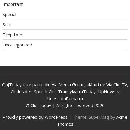
Important
Special
Stiri
Timp liber
Uncategorized
ClujToday face parte din Via Media Group, alături de Via Cluj TV,
ClujInsider, SportInCluj, TransylvaniaToday, UpNews și
UnescoInRomania
© Cluj Today | All rights reserved 2020
Proudly powered by WordPress
|
Theme: SuperMag by
Acme
Themes