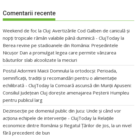
Comentarii recente
Weekend de foc la Cluj: Avertizările Cod Galben de caniculă și
nopți tropicale rămân valabile până duminică - ClujToday
la
Berea revine pe stadioanele din România: Președintele
Nicușor Dan a promulgat legea care permite vânzarea
băuturilor slab alcoolizate la meciuri
Postul Adormirii Maicii Domnului la ortodocși: Perioada,
semnificații, tradiții și recomandări pentru o alimentație
echilibrată - ClujToday
la
Comoară ascunsă din Munții Apuseni:
Consiliul Județean Cluj dorește amenajarea Peșterii Humpleu
pentru publicul larg
Dezinsecție pe domeniul public din Jucu: Unde și când vor
acționa echipele de intervenție - ClujToday
la
Relațiile
economice dintre România și Regatul Țărilor de Jos, la un nivel
fără precedent de bun