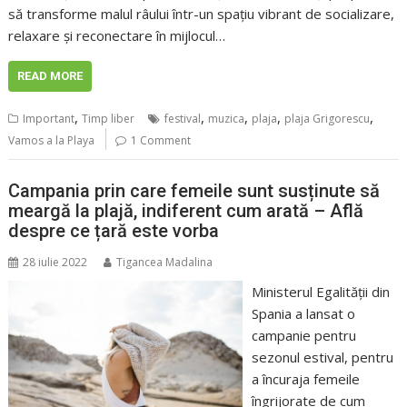
să transforme malul râului într-un spațiu vibrant de socializare,
relaxare și reconectare în mijlocul…
READ MORE
,
,
,
,
,
Important
Timp liber
festival
muzica
plaja
plaja Grigorescu
Vamos a la Playa
1 Comment
Campania prin care femeile sunt susținute să
meargă la plajă, indiferent cum arată – Află
despre ce țară este vorba
28 iulie 2022
Tigancea Madalina
Ministerul Egalității din
Spania a lansat o
campanie pentru
sezonul estival, pentru
a încuraja femeile
îngrijorate de cum