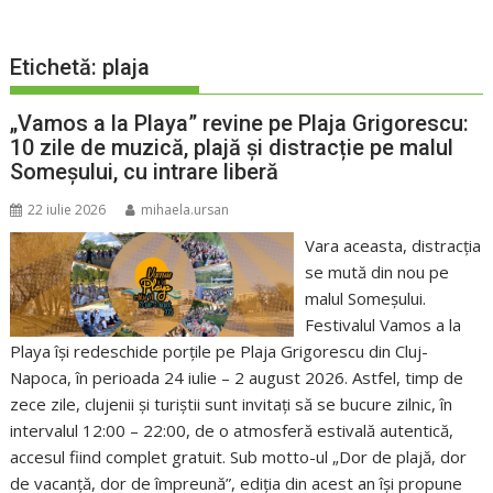
Etichetă:
plaja
„Vamos a la Playa” revine pe Plaja Grigorescu:
10 zile de muzică, plajă și distracție pe malul
Someșului, cu intrare liberă
22 iulie 2026
mihaela.ursan
Vara aceasta, distracția
se mută din nou pe
malul Someșului.
Festivalul Vamos a la
Playa își redeschide porțile pe Plaja Grigorescu din Cluj-
Napoca, în perioada 24 iulie – 2 august 2026. Astfel, timp de
zece zile, clujenii și turiștii sunt invitați să se bucure zilnic, în
intervalul 12:00 – 22:00, de o atmosferă estivală autentică,
accesul fiind complet gratuit. Sub motto-ul „Dor de plajă, dor
de vacanță, dor de împreună”, ediția din acest an își propune