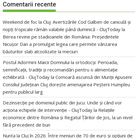
Comentarii recente
Weekend de foc la Cluj: Avertizările Cod Galben de caniculă și
nopți tropicale rămân valabile până duminică - ClujToday
la
Berea revine pe stadioanele din România: Președintele
Nicușor Dan a promulgat legea care permite vânzarea
băuturilor slab alcoolizate la meciuri
Postul Adormirii Maicii Domnului la ortodocși: Perioada,
semnificații, tradiții și recomandări pentru o alimentație
echilibrată - ClujToday
la
Comoară ascunsă din Munții Apuseni:
Consiliul Județean Cluj dorește amenajarea Peșterii Humpleu
pentru publicul larg
Dezinsecție pe domeniul public din Jucu: Unde și când vor
acționa echipele de intervenție - ClujToday
la
Relațiile
economice dintre România și Regatul Țărilor de Jos, la un nivel
fără precedent de bun
Nunta la Cluj în 2026: Între meniuri de 70 de euro și opțiuni de