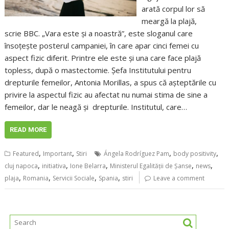
arată corpul lor să
meargă la plajă,
scrie BBC. „Vara este și a noastră”, este sloganul care
însoțește posterul campaniei, în care apar cinci femei cu
aspect fizic diferit. Printre ele este și una care face plajă
topless, după o mastectomie. Șefa Institutului pentru
drepturile femeilor, Antonia Morillas, a spus că așteptările cu
privire la aspectul fizic au afectat nu numai stima de sine a
femeilor, dar le neagă și drepturile. Institutul, care…
READ MORE
,
,
,
,
Featured
Important
Stiri
Ángela Rodríguez Pam
body positivity
,
,
,
,
,
cluj napoca
initiativa
Ione Belarra
Ministerul Egalității de Șanse
news
,
,
,
,
plaja
Romania
Servicii Sociale
Spania
stiri
Leave a comment