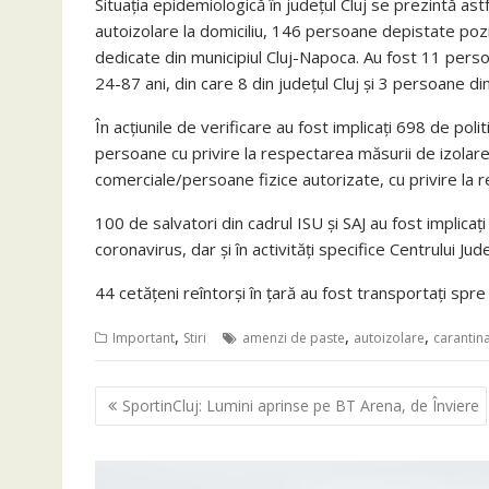
Situația epidemiologică în județul Cluj se prezintă as
autoizolare la domiciliu, 146 persoane depistate pozit
dedicate din municipiul Cluj-Napoca. Au fost 11 perso
24-87 ani, din care 8 din județul Cluj și 3 persoane din
În acțiunile de verificare au fost implicați 698 de politiș
persoane cu privire la respectarea măsurii de izolare
comerciale/persoane fizice autorizate, cu privire la re
100 de salvatori din cadrul ISU și SAJ au fost implicați
coronavirus, dar și în activități specifice Centrului 
44 cetățeni reîntorși în țară au fost transportați spre 
,
,
,
Important
Stiri
amenzi de paste
autoizolare
carantin
Navigare
SportinCluj: Lumini aprinse pe BT Arena, de Înviere
în
articole