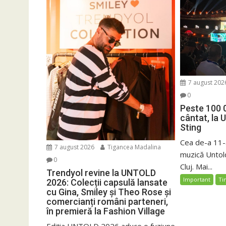
7 august 202
0
Peste 100 
cântat, la 
Sting
Cea de-a 11-a
7 august 2026
Tigancea Madalina
muzică Untold
0
Cluj. Mai...
Trendyol revine la UNTOLD
Important
Ti
2026: Colecții capsulă lansate
cu Gina, Smiley și Theo Rose și
comercianți români parteneri,
în premieră la Fashion Village