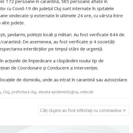
tfel: 172 persoane în carantină, 585 persoane aflate în
iv cu Covid-19 din județul Cluj sunt internate în spitalele
ane vindecate și externate în ultimele 24 ore, cu vârsta între
 alte județe.
ti, jandarmi, politiști locali și militari. Au fost verificate 844 de
/carantină. De asemenea, au fost verificate și 4 societăți
spectarea interdicțiilor pe timpul stării de urgență.
 în acțiunile de împiedicare a răspândirii noului tip de
Județean de Coordonare și Conducere a Intervenției.
locațiile de domiciliu, unde au intrat în carantină sau autoizolare.
,
,
,
,
a
Cluj
prefectura cluj
situatia epidemiologica
videcati
Câți clujeni au fost infectați cu coronavirus