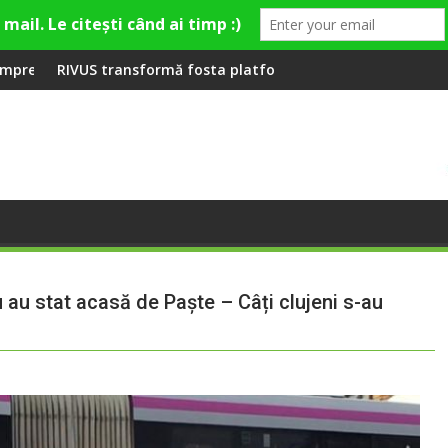
ieră la Fashion Village
mă fosta platformă Carbochim într-un nou centru cultural și d
Când luna devine o înt
au stat acasă de Paște – Câți clujeni s-au