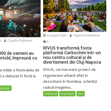
6 august 2026
Tigancea Madalina
6
Claudiu Padurean
0
RIVUS transformă fosta
platformă Carbochim într-un
000 de oameni au
nou centru cultural și de
Untold, împreună cu
divertisment din Cluj-Napoca
RIVUS, cel mai mare proiect de
 ediție a festivalului de
regenerare urbană aflat în
 a debutat în forță la
dezvoltare în România, schimbă
radical imaginea...
mp liber
Featured
Important
Stiri