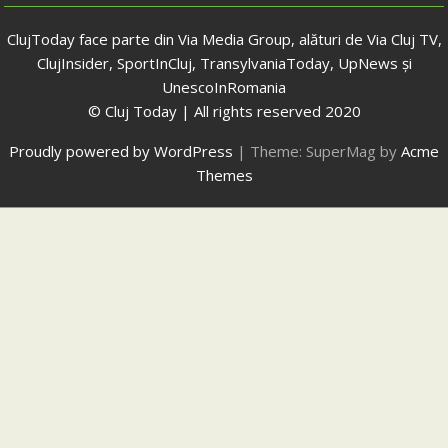
ClujToday face parte din Via Media Group, alături de Via Cluj TV,
ClujInsider, SportInCluj, TransylvaniaToday, UpNews și
UnescoInRomania
© Cluj Today | All rights reserved 2020
Proudly powered by WordPress
|
Theme: SuperMag by
Acme
Themes