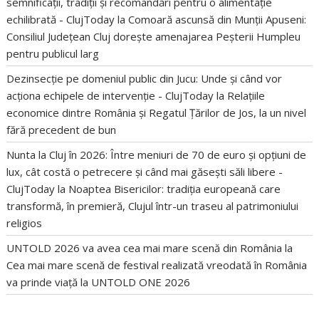
semnificații, tradiții și recomandări pentru o alimentație
echilibrată - ClujToday
la
Comoară ascunsă din Munții Apuseni:
Consiliul Județean Cluj dorește amenajarea Peșterii Humpleu
pentru publicul larg
Dezinsecție pe domeniul public din Jucu: Unde și când vor
acționa echipele de intervenție - ClujToday
la
Relațiile
economice dintre România și Regatul Țărilor de Jos, la un nivel
fără precedent de bun
Nunta la Cluj în 2026: Între meniuri de 70 de euro și opțiuni de
lux, cât costă o petrecere și când mai găsești săli libere -
ClujToday
la
Noaptea Bisericilor: tradiția europeană care
transformă, în premieră, Clujul într-un traseu al patrimoniului
religios
UNTOLD 2026 va avea cea mai mare scenă din România
la
Cea mai mare scenă de festival realizată vreodată în România
va prinde viață la UNTOLD ONE 2026