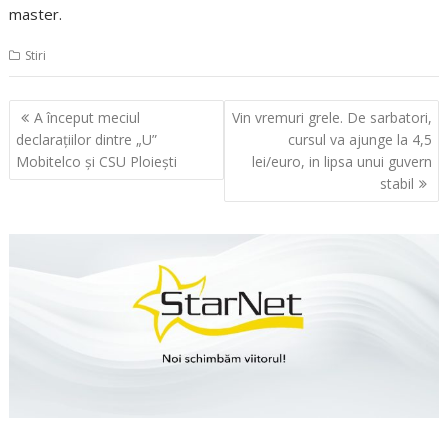
master.
Stiri
Navigare
A început meciul
Vin vremuri grele. De sarbatori,
în
declaraţiilor dintre „U”
cursul va ajunge la 4,5
articole
Mobitelco şi CSU Ploieşti
lei/euro, in lipsa unui guvern
stabil