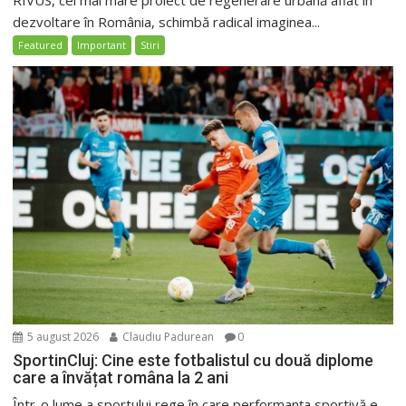
RIVUS, cel mai mare proiect de regenerare urbană aflat în
dezvoltare în România, schimbă radical imaginea...
Featured
Important
Stiri
5 august 2026
Claudiu Padurean
0
SportinCluj: Cine este fotbalistul cu două diplome
care a învățat româna la 2 ani
Într-o lume a sportului rege în care performanța sportivă e