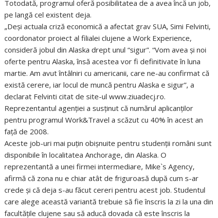
Totodată, programul oferă posibilitatea de a avea încă un job,
pe langă cel existent deja.
„Deşi actuala criză economică a afectat grav SUA, Simi Felvinti,
coordonator proiect al filialei clujene a Work Experience,
consideră jobul din Alaska drept unul “sigur”. “Vom avea şi noi
oferte pentru Alaska, însă acestea vor fi definitivate în luna
martie. Am avut întâlniri cu americanii, care ne-au confirmat că
există cerere, iar locul de muncă pentru Alaska e sigur”, a
declarat Felvinti citat de site-ul www.ziuadecj.ro.
Reprezentantul agenţiei a susţinut că numărul aplicanţilor
pentru programul Work&Travel a scăzut cu 40% în acest an
faţă de 2008.
Aceste job-uri mai puțin obișnuite pentru studenții români sunt
disponibile în localitatea Anchorage, din Alaska. O
reprezentantă a unei firmei intermediare, Mike`s Agency,
afirmă că zona nu e chiar atât de friguroasă după cum s-ar
crede și că deja s-au făcut cereri pentru acest job. Studentul
care alege această variantă trebuie să fie înscris la zi la una din
facultățile clujene sau să aducă dovada că este înscris la