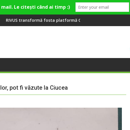
 la Fashion Village
fosta platformă Carbochim într-un nou centru cultural și de di
Când luna devine o întreba
or, pot fi văzute la Ciucea