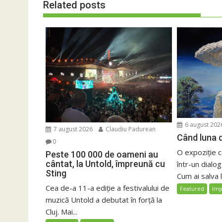
Related posts
6 august 202
7 august 2026
Claudiu Padurean
Când luna d
0
O expoziție 
Peste 100 000 de oameni au
cântat, la Untold, împreună cu
într-un dialog
Sting
Cum ai salva 
Cea de-a 11-a ediție a festivalului de
Featured
Imp
muzică Untold a debutat în forță la
Cluj. Mai...