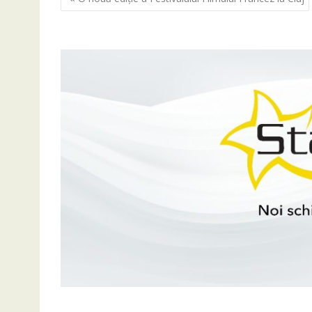
în
articole