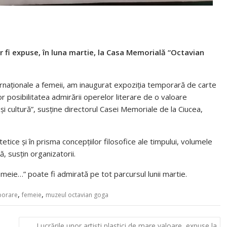
 fi expuse, în luna martie, la Casa Memorială “Octavian
ernaționale a femeii, am inaugurat expoziția temporară de carte
or posibilitatea admirării operelor literare de o valoare
și cultură”, susține directorul Casei Memoriale de la Ciucea,
etice și în prisma concepțiilor filosofice ale timpului, volumele
, susțin organizatorii.
meie…” poate fi admirată pe tot parcursul lunii martie.
,
,
porare
femeie
muzeul octavian goga
Lucrările unor artiști plastici de mare valoare, expuse la