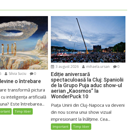
3 august 2026
mihaela.ursan
0
Ediție aniversară
6
Silvia Suciu
0
spectaculoasă la Cluj: Spaniolii
evine o întrebare
de la Grupo Puja aduc show-ul
care transformă pictura
aerian „Kaosmos” la
WonderPuck 10
 cu inteligența artificială
luna? Este întrebarea...
Piața Unirii din Cluj-Napoca va deveni
din nou scena unui show vizual
ortant
Timp liber
impresionant la înălțime. Cea...
Important
Timp liber