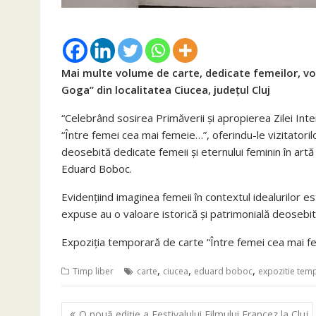
Mai multe volume de carte, dedicate femeilor, vor
Goga” din localitatea Ciucea, județul Cluj
“Celebrând sosirea Primăverii și apropierea Zilei Int
“Între femei cea mai femeie…”, oferindu-le vizitatoril
deosebită dedicate femeii și eternului feminin în artă 
Eduard Boboc.
Evidențiind imaginea femeii în contextul idealurilor est
expuse au o valoare istorică și patrimonială deosebită
Expoziția temporară de carte “Între femei cea mai fe
,
,
,
Timp liber
carte
ciucea
eduard boboc
expozitie tem
Navigare
O nouă ediție a Festivalului Filmului Francez la Cluj