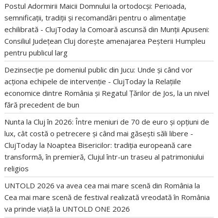
Postul Adormirii Maicii Domnului la ortodocși: Perioada,
semnificații, tradiții și recomandări pentru o alimentație
echilibrată - ClujToday
la
Comoară ascunsă din Munții Apuseni:
Consiliul Județean Cluj dorește amenajarea Peșterii Humpleu
pentru publicul larg
Dezinsecție pe domeniul public din Jucu: Unde și când vor
acționa echipele de intervenție - ClujToday
la
Relațiile
economice dintre România și Regatul Țărilor de Jos, la un nivel
fără precedent de bun
Nunta la Cluj în 2026: Între meniuri de 70 de euro și opțiuni de
lux, cât costă o petrecere și când mai găsești săli libere -
ClujToday
la
Noaptea Bisericilor: tradiția europeană care
transformă, în premieră, Clujul într-un traseu al patrimoniului
religios
UNTOLD 2026 va avea cea mai mare scenă din România
la
Cea mai mare scenă de festival realizată vreodată în România
va prinde viață la UNTOLD ONE 2026