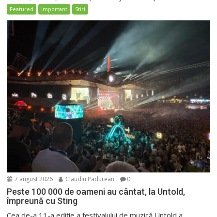
Featured
Important
Stiri
7 august 2026
Claudiu Padurean
0
Peste 100 000 de oameni au cântat, la Untold,
împreună cu Sting
Cea de-a 11-a ediție a festivalului de muzică Untold a