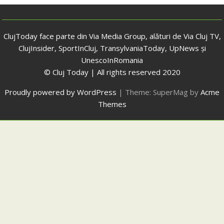
ClujToday face parte din Via Media Group, alături de Via Cluj TV,
ClujInsider, SportInCluj, TransylvaniaToday, UpNews și
UnescoInRomania
© Cluj Today | All rights reserved 2020
Proudly powered by WordPress
|
Theme: SuperMag by
Acme
Themes