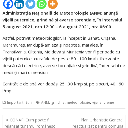
Administrația Națională de Meteorologie (ANM) anunță
vijelii puternice, grindină și averse torențiale, în intervalul
5 august 2021, ora 12:00 – 6 august 2021, ora 06:00.
Astfel, potrivit meteorologilor, la început în Banat, Crișana,
Maramureș, iar după-amiaza și noaptea, mai ales, în
Transilvania, Oltenia, Moldova și Muntenia vor fi perioade cu
vijelii puternice, cu rafale de peste 80…100 km/h, frecvente
descărcări electrice, averse torențiale și grindină, îndeosebi de
medii și mari dimensiuni.
Cantitățile de apă vor depăși 25…30 l/mp și, pe alocuri, 40…60
l/mp.
,
,
,
,
,
,
Important
Stiri
ANM
grindina
meteo
ploaie
vijelie
vreme
Navigare
CONAF: Cum poate fi
Plan Urbanistic General
în
relansat turismul românesc
reactualizat pentru comuna