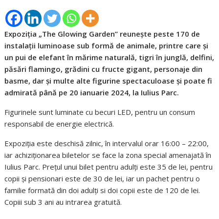
Expoziția „The Glowing Garden” reunește peste 170 de
instalații luminoase sub formă de animale, printre care și
un pui de elefant în mărime naturală, tigri în junglă, delfini,
păsări flamingo, grădini cu fructe gigant, personaje din
basme, dar și multe alte figurine spectaculoase și poate fi
admirată până pe 20 ianuarie 2024, la Iulius Parc.
Figurinele sunt luminate cu becuri LED, pentru un consum
responsabil de energie electrică.
Expoziția este deschisă zilnic, în intervalul orar 16:00 – 22:00,
iar achiziționarea biletelor se face la zona special amenajată în
Iulius Parc. Prețul unui bilet pentru adulți este 35 de lei, pentru
copii și pensionari este de 30 de lei, iar un pachet pentru o
familie formată din doi adulți si doi copii este de 120 de lei.
Copiii sub 3 ani au intrarea gratuită.