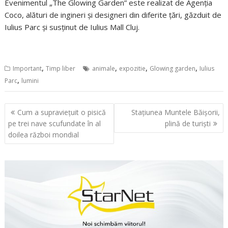
Evenimentul „The Glowing Garden” este realizat de Agenția
Coco, alături de ingineri și designeri din diferite țări, găzduit de
Iulius Parc și susținut de Iulius Mall Cluj.
,
,
,
,
Important
Timp liber
animale
expozitie
Glowing garden
Iulius
,
Parc
lumini
Navigare
Cum a supraviețuit o pisică
Stațiunea Muntele Băișorii,
în
pe trei nave scufundate în al
plină de turiști
articole
doilea război mondial