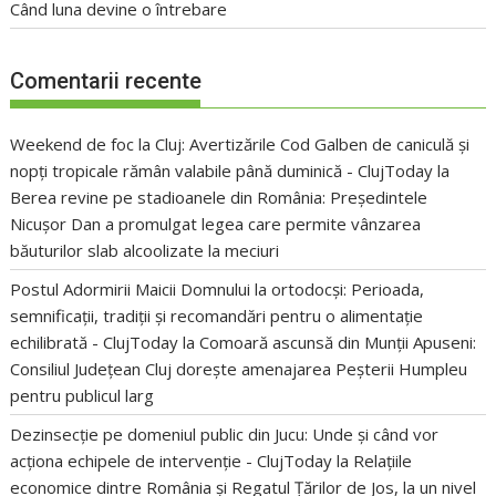
Când luna devine o întrebare
Comentarii recente
Weekend de foc la Cluj: Avertizările Cod Galben de caniculă și
nopți tropicale rămân valabile până duminică - ClujToday
la
Berea revine pe stadioanele din România: Președintele
Nicușor Dan a promulgat legea care permite vânzarea
băuturilor slab alcoolizate la meciuri
Postul Adormirii Maicii Domnului la ortodocși: Perioada,
semnificații, tradiții și recomandări pentru o alimentație
echilibrată - ClujToday
la
Comoară ascunsă din Munții Apuseni:
Consiliul Județean Cluj dorește amenajarea Peșterii Humpleu
pentru publicul larg
Dezinsecție pe domeniul public din Jucu: Unde și când vor
acționa echipele de intervenție - ClujToday
la
Relațiile
economice dintre România și Regatul Țărilor de Jos, la un nivel