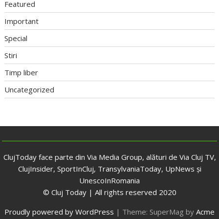
Featured
Important
Special
Stiri
Timp liber
Uncategorized
ClujToday face parte din Via Media Group, alături de Via Cluj TV,
ClujInsider, SportInCluj, TransylvaniaToday, UpNews și
UnescoInRomania
© Cluj Today | All rights reserved 2020
Proudly powered by WordPress
|
Theme: SuperMag by
Acme