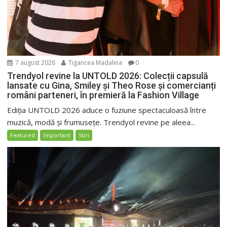
7 august 2026
Tigancea Madalina
0
Trendyol revine la UNTOLD 2026: Colecții capsulă
lansate cu Gina, Smiley și Theo Rose și comercianți
români parteneri, în premieră la Fashion Village
Ediția UNTOLD 2026 aduce o fuziune spectaculoasă între
muzică, modă și frumusețe. Trendyol revine pe aleea...
Featured
Important
Stiri