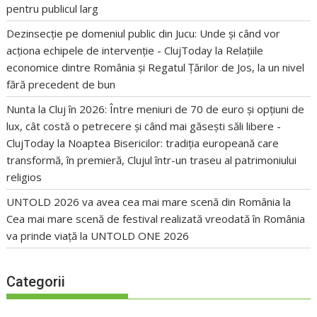
pentru publicul larg
Dezinsecție pe domeniul public din Jucu: Unde și când vor
acționa echipele de intervenție - ClujToday
la
Relațiile
economice dintre România și Regatul Țărilor de Jos, la un nivel
fără precedent de bun
Nunta la Cluj în 2026: Între meniuri de 70 de euro și opțiuni de
lux, cât costă o petrecere și când mai găsești săli libere -
ClujToday
la
Noaptea Bisericilor: tradiția europeană care
transformă, în premieră, Clujul într-un traseu al patrimoniului
religios
UNTOLD 2026 va avea cea mai mare scenă din România
la
Cea mai mare scenă de festival realizată vreodată în România
va prinde viață la UNTOLD ONE 2026
Categorii