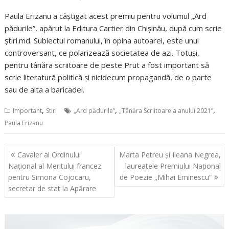
Paula Erizanu a câștigat acest premiu pentru volumul „Ard
pădurile”, apărut la Editura Cartier din Chișinău, după cum scrie
știri.md. Subiectul romanului, în opina autoarei, este unul
controversant, ce polarizează societatea de azi. Totuși,
pentru tânăra scriitoare de peste Prut a fost important să
scrie literatură politică și nicidecum propagandă, de o parte
sau de alta a baricadei.
,
,
,
Important
Stiri
„Ard pădurile”
„Tânăra Scriitoare a anului 2021”
Paula Erizanu
Navigare
Cavaler al Ordinului
Marta Petreu și Ileana Negrea,
în
Naţional al Meritului francez
laureatele Premiului Național
articole
pentru Simona Cojocaru,
de Poezie „Mihai Eminescu”
secretar de stat la Apărare