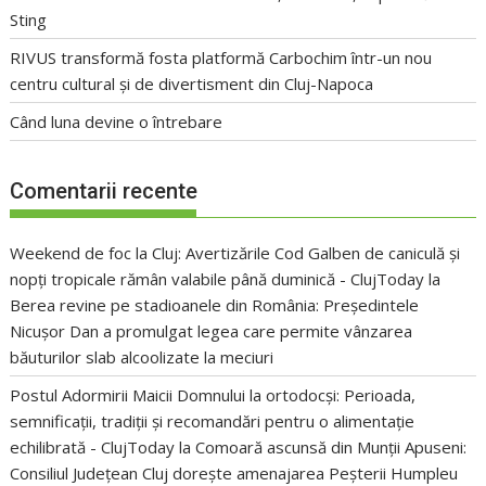
Sting
RIVUS transformă fosta platformă Carbochim într-un nou
centru cultural și de divertisment din Cluj-Napoca
Când luna devine o întrebare
Comentarii recente
Weekend de foc la Cluj: Avertizările Cod Galben de caniculă și
nopți tropicale rămân valabile până duminică - ClujToday
la
Berea revine pe stadioanele din România: Președintele
Nicușor Dan a promulgat legea care permite vânzarea
băuturilor slab alcoolizate la meciuri
Postul Adormirii Maicii Domnului la ortodocși: Perioada,
semnificații, tradiții și recomandări pentru o alimentație
echilibrată - ClujToday
la
Comoară ascunsă din Munții Apuseni:
Consiliul Județean Cluj dorește amenajarea Peșterii Humpleu