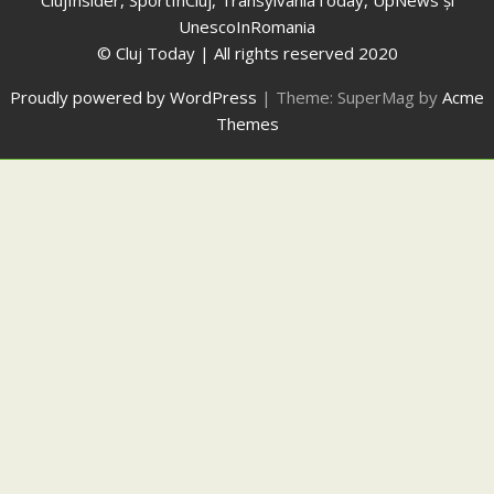
ClujInsider, SportInCluj, TransylvaniaToday, UpNews și
UnescoInRomania
© Cluj Today | All rights reserved 2020
Proudly powered by WordPress
|
Theme: SuperMag by
Acme
Themes