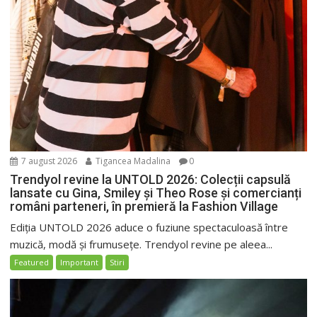
7 august 2026
Tigancea Madalina
0
Trendyol revine la UNTOLD 2026: Colecții capsulă
lansate cu Gina, Smiley și Theo Rose și comercianți
români parteneri, în premieră la Fashion Village
Ediția UNTOLD 2026 aduce o fuziune spectaculoasă între
muzică, modă și frumusețe. Trendyol revine pe aleea...
Featured
Important
Stiri