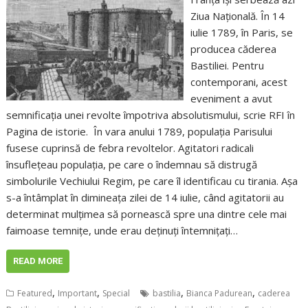
Ziua Națională. În 14
iulie 1789, în Paris, se
producea căderea
Bastiliei. Pentru
contemporani, acest
eveniment a avut
semnificația unei revolte împotriva absolutismului, scrie RFI în
Pagina de istorie. În vara anului 1789, populația Parisului
fusese cuprinsă de febra revoltelor. Agitatori radicali
însuflețeau populația, pe care o îndemnau să distrugă
simbolurile Vechiului Regim, pe care îl identificau cu tirania. Așa
s-a întâmplat în dimineața zilei de 14 iulie, când agitatorii au
determinat mulțimea să pornească spre una dintre cele mai
faimoase temnițe, unde erau deținuți întemnițați…
READ MORE
,
,
,
,
Featured
Important
Special
bastilia
Bianca Padurean
caderea