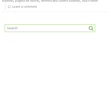
,
,
,
Bastiliei
pagina de istorie
semnificatia caderii bastiliei
ziua Frantei
Leave a comment