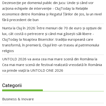
Dezinsecție pe domeniul public din Jucu: Unde și când vor
acționa echipele de intervenție - ClujToday
la
Relațiile
economice dintre România și Regatul Țărilor de Jos, la un nivel
fără precedent de bun
Nunta la Cluj în 2026: Între meniuri de 70 de euro și opțiuni de
lux, cât costă o petrecere și când mai găsești săli libere -
ClujToday
la
Noaptea Bisericilor: tradiția europeană care
transformă, în premieră, Clujul într-un traseu al patrimoniului
religios
UNTOLD 2026 va avea cea mai mare scenă din România
la
Cea mai mare scenă de festival realizată vreodată în România
va prinde viață la UNTOLD ONE 2026
Categorii
Business & Inovare