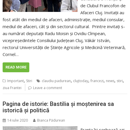
de Clubul Francofon de
Afaceri Cluj. Invitații au
fost atât din mediul de afaceri, administrație, mediul consular,
mediul de afaceri, cât și din sectorul cultural. Printre invitați s-
au numărat deputații Radu Moisin și Ovidiu Cîmpean,
vicepreședintele Consiliului Județean Cluj, Vákár István,
rectorul Universității de Științe Agricole și Medicină Veterinară,
Cornel…
READ MORE
,
,
,
,
,
,
Important
Stiri
claudiu padurean
clujtoday
francezi
news
stiri
ziua Frantei
Leave a comment
Pagina de istorie: Bastilia și moștenirea sa
istorică și politică
14 iulie 2020
Bianca Pădurean
Franța își serbează azi