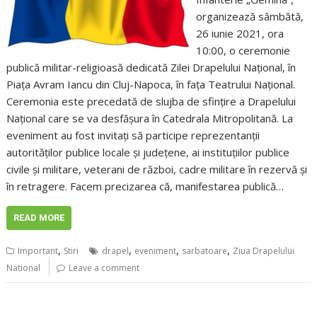
organizează sâmbătă,
26 iunie 2021, ora
10:00, o ceremonie
publică militar-religioasă dedicată Zilei Drapelului Naţional, în
Piaţa Avram Iancu din Cluj-Napoca, în faţa Teatrului Naţional.
Ceremonia este precedată de slujba de sfinţire a Drapelului
Naţional care se va desfăşura în Catedrala Mitropolitană. La
eveniment au fost invitaţi să participe reprezentanţii
autorităţilor publice locale şi judeţene, ai instituţiilor publice
civile şi militare, veterani de război, cadre militare în rezervă şi
în retragere. Facem precizarea că, manifestarea publică…
READ MORE
,
,
,
,
Important
Stiri
drapel
eveniment
sarbatoare
Ziua Drapelului
National
Leave a comment