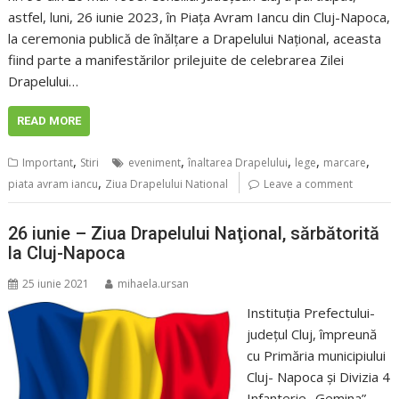
astfel, luni, 26 iunie 2023, în Piața Avram Iancu din Cluj-Napoca,
la ceremonia publică de înălțare a Drapelului Național, aceasta
fiind parte a manifestărilor prilejuite de celebrarea Zilei
Drapelului…
READ MORE
,
,
,
,
,
Important
Stiri
eveniment
înaltarea Drapelului
lege
marcare
,
piata avram iancu
Ziua Drapelului National
Leave a comment
26 iunie – Ziua Drapelului Naţional, sărbătorită
la Cluj-Napoca
25 iunie 2021
mihaela.ursan
Instituţia Prefectului-
judeţul Cluj, împreună
cu Primăria municipiului
Cluj- Napoca şi Divizia 4
Infanterie „Gemina”,