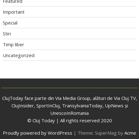
Featured
Important
Special
Stiri
Timp liber
Uncategorized
ClujToday face parte din Via Media Group, alături de Via Cluj TV,
ClujInsider, SportInCluj, TransylvaniaToday, UpNews și
UnescoInRomania
© Cluj Today | All rights reserved 2020
Proudly powered by WordPress
|
Theme: SuperMag by
Acme