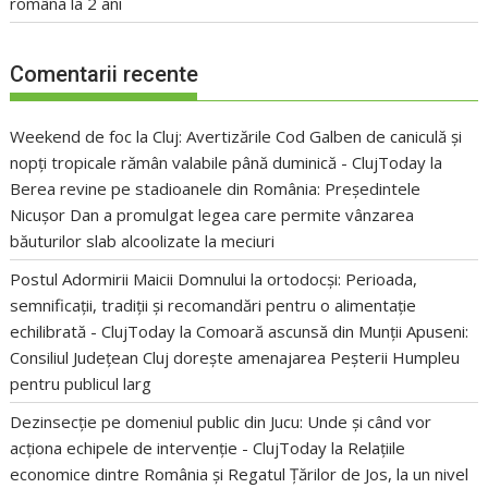
româna la 2 ani
Comentarii recente
Weekend de foc la Cluj: Avertizările Cod Galben de caniculă și
nopți tropicale rămân valabile până duminică - ClujToday
la
Berea revine pe stadioanele din România: Președintele
Nicușor Dan a promulgat legea care permite vânzarea
băuturilor slab alcoolizate la meciuri
Postul Adormirii Maicii Domnului la ortodocși: Perioada,
semnificații, tradiții și recomandări pentru o alimentație
echilibrată - ClujToday
la
Comoară ascunsă din Munții Apuseni:
Consiliul Județean Cluj dorește amenajarea Peșterii Humpleu
pentru publicul larg
Dezinsecție pe domeniul public din Jucu: Unde și când vor
acționa echipele de intervenție - ClujToday
la
Relațiile
economice dintre România și Regatul Țărilor de Jos, la un nivel