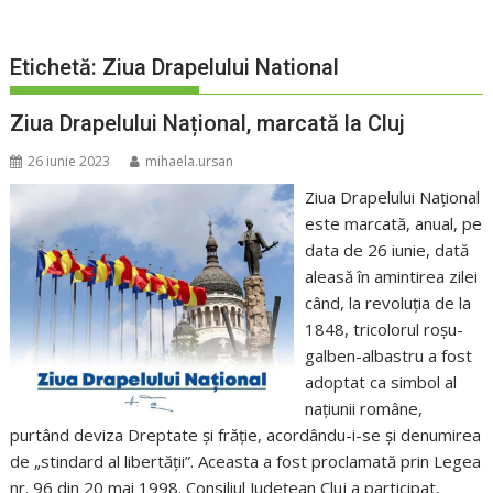
Etichetă:
Ziua Drapelului National
Ziua Drapelului Național, marcată la Cluj
26 iunie 2023
mihaela.ursan
Ziua Drapelului Național
este marcată, anual, pe
data de 26 iunie, dată
aleasă în amintirea zilei
când, la revoluția de la
1848, tricolorul roșu-
galben-albastru a fost
adoptat ca simbol al
națiunii române,
purtând deviza Dreptate şi frăţie, acordându-i-se şi denumirea
de „stindard al libertății”. Aceasta a fost proclamată prin Legea
nr. 96 din 20 mai 1998. Consiliul Județean Cluj a participat,