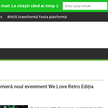
mieră la Fashion Village
rmă fosta platformă Carbochim într-un nou centru cultural și d
Când luna devine o înt
emieră noul eveniment We Love Retro Ediția