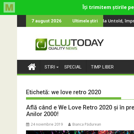
Skip
ina, Smiley și Theo Rose și comercianți români parteneri, în pre
 100 000 de oameni au cântat, la Untold, împreună cu Sting
RIVUS transfo
7 august 2026
Ultimele știri
to
content
STIRI
SPECIAL
TIMP LIBER
Etichetă:
we love retro 2020
Află când e We Love Retro 2020 și în pr
Anilor 2000!
24 noiembrie 2019
Bianca Pădurean