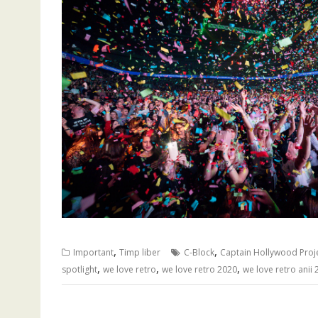
,
,
Important
Timp liber
C-Block
Captain Hollywood Proj
,
,
,
spotlight
we love retro
we love retro 2020
we love retro anii