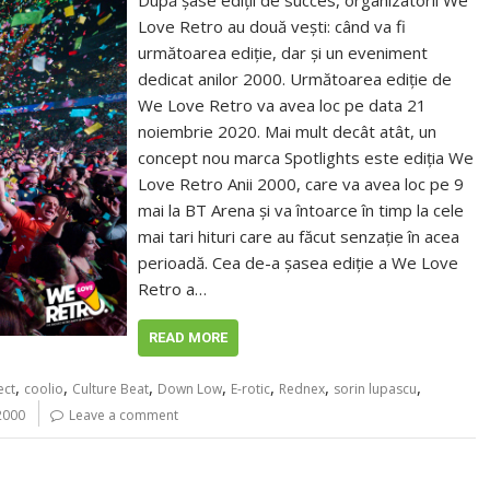
După șase ediții de succes, organizatorii We
Love Retro au două vești: când va fi
următoarea ediție, dar și un eveniment
dedicat anilor 2000. Următoarea ediție de
We Love Retro va avea loc pe data 21
noiembrie 2020. Mai mult decât atât, un
concept nou marca Spotlights este ediția We
Love Retro Anii 2000, care va avea loc pe 9
mai la BT Arena și va întoarce în timp la cele
mai tari hituri care au făcut senzație în acea
perioadă. Cea de-a șasea ediție a We Love
Retro a…
READ MORE
,
,
,
,
,
,
,
ect
coolio
Culture Beat
Down Low
E-rotic
Rednex
sorin lupascu
 2000
Leave a comment