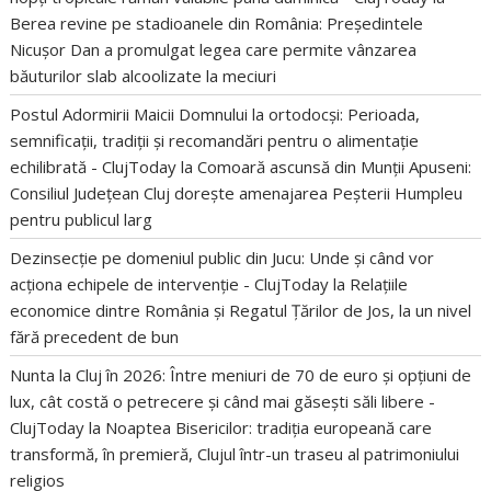
Berea revine pe stadioanele din România: Președintele
Nicușor Dan a promulgat legea care permite vânzarea
băuturilor slab alcoolizate la meciuri
Postul Adormirii Maicii Domnului la ortodocși: Perioada,
semnificații, tradiții și recomandări pentru o alimentație
echilibrată - ClujToday
la
Comoară ascunsă din Munții Apuseni:
Consiliul Județean Cluj dorește amenajarea Peșterii Humpleu
pentru publicul larg
Dezinsecție pe domeniul public din Jucu: Unde și când vor
acționa echipele de intervenție - ClujToday
la
Relațiile
economice dintre România și Regatul Țărilor de Jos, la un nivel
fără precedent de bun
Nunta la Cluj în 2026: Între meniuri de 70 de euro și opțiuni de
lux, cât costă o petrecere și când mai găsești săli libere -
ClujToday
la
Noaptea Bisericilor: tradiția europeană care
transformă, în premieră, Clujul într-un traseu al patrimoniului
religios