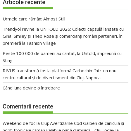
Articole recente
Urmele care rămân: Almost Still
Trendyol revine la UNTOLD 2026: Colecții capsulă lansate cu
Gina, Smiley și Theo Rose și comercianți români parteneri, în
premieră la Fashion Village
Peste 100 000 de oameni au cântat, la Untold, împreună cu
Sting
RIVUS transformă fosta platformă Carbochim într-un nou
centru cultural și de divertisment din Cluj-Napoca
Când luna devine o întrebare
Comentarii recente
Weekend de foc la Cluj: Avertizările Cod Galben de caniculă și
nopți tropicale rămân valabile până duminică - ClujToday
la