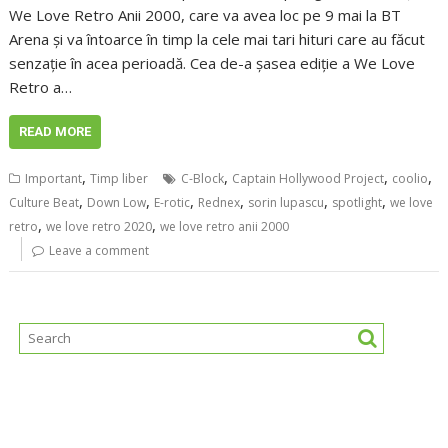
We Love Retro Anii 2000, care va avea loc pe 9 mai la BT
Arena și va întoarce în timp la cele mai tari hituri care au făcut
senzație în acea perioadă. Cea de-a șasea ediție a We Love
Retro a…
READ MORE
,
,
,
,
Important
Timp liber
C-Block
Captain Hollywood Project
coolio
,
,
,
,
,
,
Culture Beat
Down Low
E-rotic
Rednex
sorin lupascu
spotlight
we love
,
,
retro
we love retro 2020
we love retro anii 2000
Leave a comment