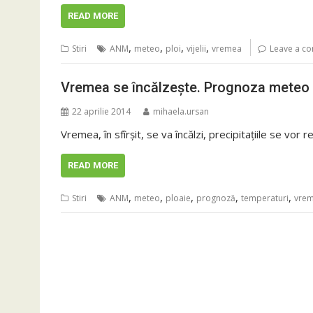
READ MORE
,
,
,
,
Stiri
ANM
meteo
ploi
vijelii
vremea
Leave a c
Vremea se încălzește. Prognoza meteo p
22 aprilie 2014
mihaela.ursan
Vremea, în sfîrșit, se va încălzi, precipitațiile se vor 
READ MORE
,
,
,
,
,
Stiri
ANM
meteo
ploaie
prognoză
temperaturi
vre