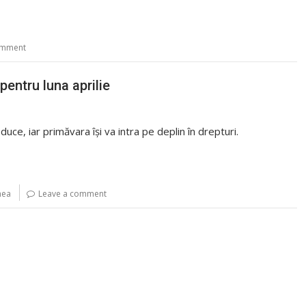
omment
entru luna aprilie
reduce, iar primăvara își va intra pe deplin în drepturi.
mea
Leave a comment