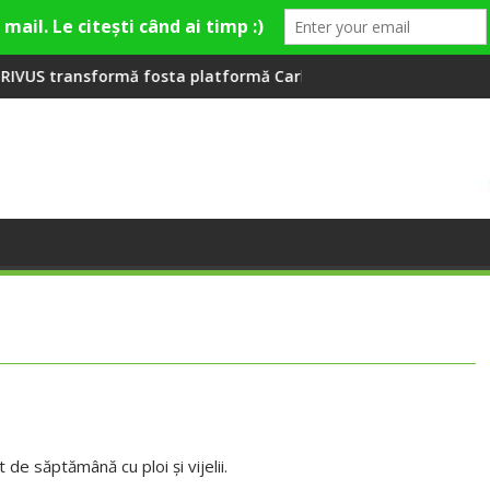
ră la Fashion Village
 fosta platformă Carbochim într-un nou centru cultural și de d
Când luna devine o întreb
de săptămână cu ploi şi vijelii.