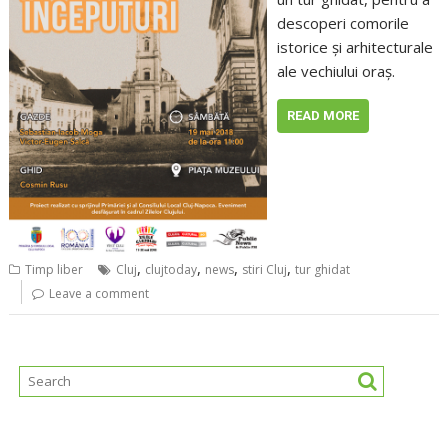
descoperi comorile
istorice şi arhitecturale
ale vechiului oraş.
READ MORE
,
,
,
,
Timp liber
Cluj
clujtoday
news
stiri Cluj
tur ghidat
Leave a comment