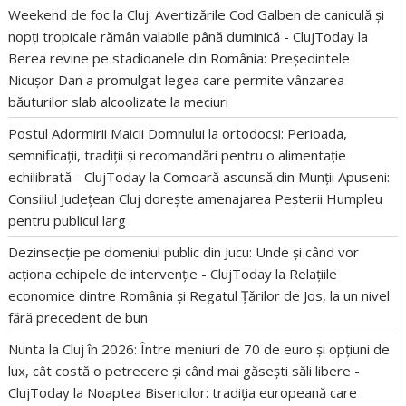
Weekend de foc la Cluj: Avertizările Cod Galben de caniculă și
nopți tropicale rămân valabile până duminică - ClujToday
la
Berea revine pe stadioanele din România: Președintele
Nicușor Dan a promulgat legea care permite vânzarea
băuturilor slab alcoolizate la meciuri
Postul Adormirii Maicii Domnului la ortodocși: Perioada,
semnificații, tradiții și recomandări pentru o alimentație
echilibrată - ClujToday
la
Comoară ascunsă din Munții Apuseni:
Consiliul Județean Cluj dorește amenajarea Peșterii Humpleu
pentru publicul larg
Dezinsecție pe domeniul public din Jucu: Unde și când vor
acționa echipele de intervenție - ClujToday
la
Relațiile
economice dintre România și Regatul Țărilor de Jos, la un nivel
fără precedent de bun
Nunta la Cluj în 2026: Între meniuri de 70 de euro și opțiuni de
lux, cât costă o petrecere și când mai găsești săli libere -
ClujToday
la
Noaptea Bisericilor: tradiția europeană care