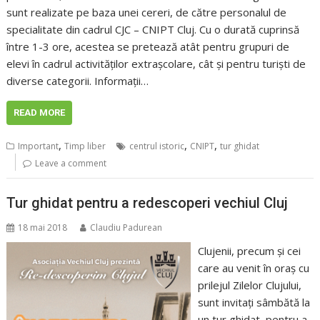
sunt realizate pe baza unei cereri, de către personalul de
specialitate din cadrul CJC – CNIPT Cluj. Cu o durată cuprinsă
între 1-3 ore, acestea se pretează atât pentru grupuri de
elevi în cadrul activităților extrașcolare, cât și pentru turiști de
diverse categorii. Informații…
READ MORE
,
,
,
Important
Timp liber
centrul istoric
CNIPT
tur ghidat
Leave a comment
Tur ghidat pentru a redescoperi vechiul Cluj
18 mai 2018
Claudiu Padurean
Clujenii, precum şi cei
care au venit în oraş cu
prilejul Zilelor Clujului,
sunt invitaţi sâmbătă la
un tur ghidat, pentru a