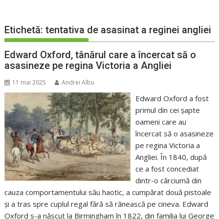
Etichetă:
tentativa de asasinat a reginei angliei
Edward Oxford, tânărul care a încercat să o
asasineze pe regina Victoria a Angliei
11 mai 2025
Andrei Albu
Edward Oxford a fost
primul din cei șapte
oameni care au
încercat să o asasineze
pe regina Victoria a
Angliei. În 1840, după
ce a fost concediat
dintr-o cârciumă din
cauza comportamentului său haotic, a cumpărat două pistoale
și a tras spre cuplul regal fără să rănească pe cineva. Edward
Oxford s-a născut la Birmingham în 1822, din familia lui George