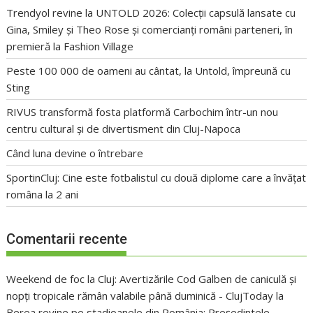
Trendyol revine la UNTOLD 2026: Colecții capsulă lansate cu
Gina, Smiley și Theo Rose și comercianți români parteneri, în
premieră la Fashion Village
Peste 100 000 de oameni au cântat, la Untold, împreună cu
Sting
RIVUS transformă fosta platformă Carbochim într-un nou
centru cultural și de divertisment din Cluj-Napoca
Când luna devine o întrebare
SportinCluj: Cine este fotbalistul cu două diplome care a învățat
româna la 2 ani
Comentarii recente
Weekend de foc la Cluj: Avertizările Cod Galben de caniculă și
nopți tropicale rămân valabile până duminică - ClujToday
la
Berea revine pe stadioanele din România: Președintele