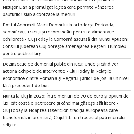
Nicușor Dan a promulgat legea care permite vânzarea
băuturilor slab alcoolizate la meciuri
Postul Adormirii Maicii Domnului la ortodocși: Perioada,
semnificații, tradiții și recomandări pentru o alimentație
echilibrată - ClujToday
la
Comoară ascunsă din Munții Apuseni:
Consiliul Județean Cluj dorește amenajarea Peșterii Humpleu
pentru publicul larg
Dezinsecție pe domeniul public din Jucu: Unde și când vor
acționa echipele de intervenție - ClujToday
la
Relațiile
economice dintre România și Regatul Țărilor de Jos, la un nivel
fără precedent de bun
Nunta la Cluj în 2026: Între meniuri de 70 de euro și opțiuni de
lux, cât costă o petrecere și când mai găsești săli libere -
ClujToday
la
Noaptea Bisericilor: tradiția europeană care
transformă, în premieră, Clujul într-un traseu al patrimoniului
religios