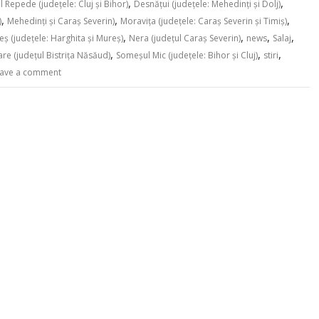
,
,
l Repede (judeţele: Cluj şi Bihor)
Desnăţui (judeţele: Mehedinţi şi Dolj)
,
,
,
)
Mehedinţi şi Caraş Severin)
Moraviţa (judeţele: Caraş Severin şi Timiş)
,
,
,
,
ş (judeţele: Harghita şi Mureş)
Nera (judeţul Caraş Severin)
news
Salaj
,
,
,
e (judeţul Bistriţa Năsăud)
Someşul Mic (judeţele: Bihor şi Cluj)
stiri
ave a comment