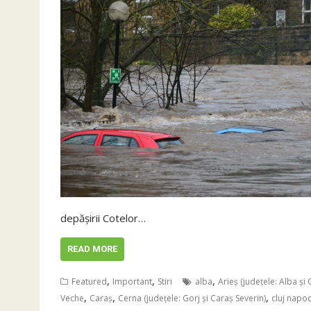
depăşirii Cotelor…
READ MORE
,
,
,
Featured
Important
Stiri
alba
Arieş (judeţele: Alba şi C
,
,
,
Veche
Caraş
Cerna (judeţele: Gorj şi Caraş Severin)
cluj napo