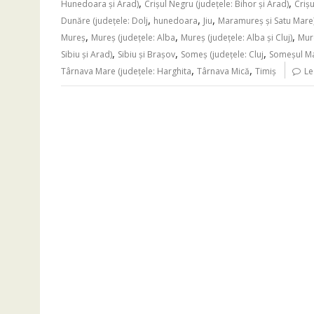
,
,
Hunedoara şi Arad)
Crişul Negru (judeţele: Bihor şi Arad)
Crişu
,
,
,
Dunăre (judeţele: Dolj
hunedoara
Jiu
Maramureş şi Satu Mare
,
,
,
Mureş
Mureş (judeţele: Alba
Mureş (judeţele: Alba şi Cluj)
Mure
,
,
,
Sibiu şi Arad)
Sibiu şi Braşov
Someş (judeţele: Cluj
Someşul Mar
,
,
Târnava Mare (judeţele: Harghita
Târnava Mică
Timiș
Le