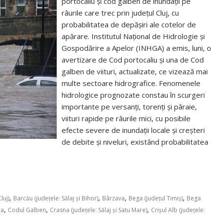
portocaliu și cod galben de inundații pe
râurile care trec prin județul Cluj, cu
probabilitatea de depășiri ale cotelor de
apărare. Institutul Naţional de Hidrologie şi
Gospodărire a Apelor (INHGA) a emis, luni, o
avertizare de Cod portocaliu şi una de Cod
galben de viituri, actualizate, ce vizează mai
multe sectoare hidrografice. Fenomenele
hidrologice prognozate constau în scurgeri
importante pe versanţi, torenţi şi pâraie,
viituri rapide pe râurile mici, cu posibile
efecte severe de inundaţii locale şi creşteri
de debite şi niveluri, existând probabilitatea
,
,
,
,
luj)
Barcău (judeţele: Sălaj şi Bihor)
Bârzava
Bega (judeţul Timiş)
Bega
,
,
,
ca
Codul Galben
Crasna (judeţele: Sălaj şi Satu Mare)
Crişul Alb (judeţele: