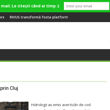
mieră la Fashion Village
rmă fosta platformă Carbochim într-un nou centru cultural și 
Când luna devine o în
prin Cluj
Hidrologii au emis avertizări de cod